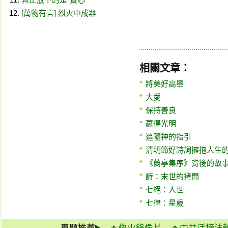
[萬物有言] 烈火中成器
相關文章：
將美好高舉
大愛
保持善良
贏得光明
追隨神的指引
清明節好詩詞擁抱人生
《蘭亭集序》背後的故
詩：末世的拷問
七絕：人世
七律：星歲