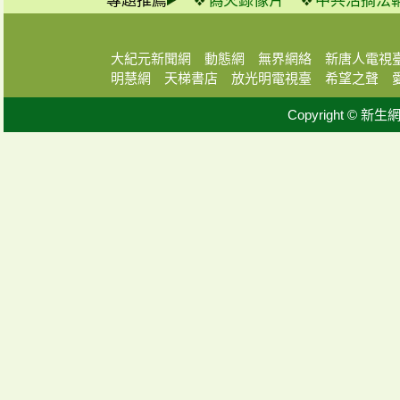
專題推薦
偽火錄像片
中共活摘法
大紀元新聞網
動態網
無界網絡
新唐人電視
明慧網
天梯書店
放光明電視臺
希望之聲
Copyright © 新