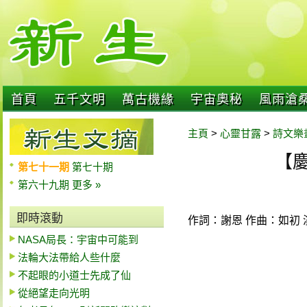
首頁
五千文明
萬古機緣
宇宙奧秘
風雨滄
主頁
>
心靈甘露
>
詩文樂
【
第七十一期
第七十期
第六十九期
更多 »
即時滾動
作詞：謝恩 作曲：如初 
NASA局長：宇宙中可能到
法輪大法帶給人些什麼
不起眼的小道士先成了仙
從絕望走向光明