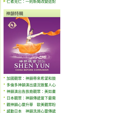
仁者見仁：一則新聞改變這對
神韻特輯
加國觀眾：神韻帶來希望和鼓
多倫多神韻演出盛況振奮人心
神韻演出各族裔觀眾：美如畫
日本觀眾：神韻傳遞當下最需
觀神韻心靈升華 歐美觀眾盼
感動日本 神韻洗滌心靈傳遞