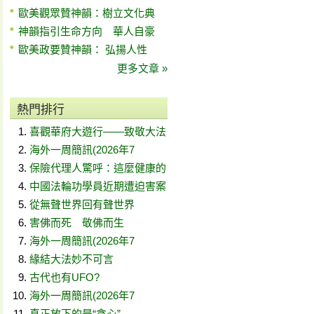
歐美觀眾贊神韻：樹立文化典
神韻指引生命方向 華人自豪
歐美政要贊神韻： 弘揚人性
更多文章 »
熱門排行
喜觀華府大遊行——致敬大法
海外一周簡訊(2026年7
保險代理人驚呼：這麼健康的
中國法輪功學員近期遭迫害案
從無聲世界回有聲世界
害佛而死 敬佛而生
海外一周簡訊(2026年7
緣結大法妙不可言
古代也有UFO?
海外一周簡訊(2026年7
真正放下的是“貪心”