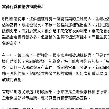
富商行善積德強盜繞著走
明朝嘉靖初年，江蘇儀征縣有一位開當鋪的金姓商人。金老板
估物甚寬，限期也很長，不象一般當鋪那樣輕出重入。對於那
破例免息。而對於窮人，他亦是冬天免寒衣的利息，夏天免暑
雖然金老板行善多多，但當鋪的生意不但沒有蝕本，而且生意
名的富商。
有一年，鎮上來了一群強盜，很多富戶都被劫掠殆盡。但是奇
這自然引起了官府的懷疑，認為金老板可能與強盜有勾結。但
後，卻無一人承認與其有牽連。辦案的官員十分納罕，就詰問
鋪。強盜們說，曾經幾次去金老板的當鋪，但每次都看到屋頂
敢破門冒犯。
官府和地方民眾這才明曉因果。原來正是金老板素日積德行善
金老板匾額以示嘉獎，還將其善行和善報廣為宣揚。