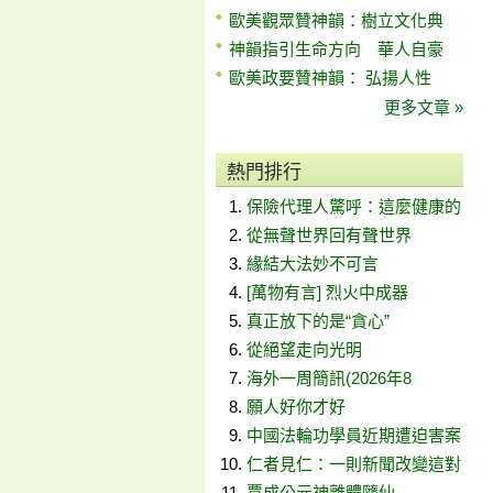
歐美觀眾贊神韻：樹立文化典
神韻指引生命方向 華人自豪
歐美政要贊神韻： 弘揚人性
更多文章 »
熱門排行
保險代理人驚呼：這麼健康的
從無聲世界回有聲世界
緣結大法妙不可言
[萬物有言] 烈火中成器
真正放下的是“貪心”
從絕望走向光明
海外一周簡訊(2026年8
願人好你才好
中國法輪功學員近期遭迫害案
仁者見仁：一則新聞改變這對
賈成公元神離體隨仙