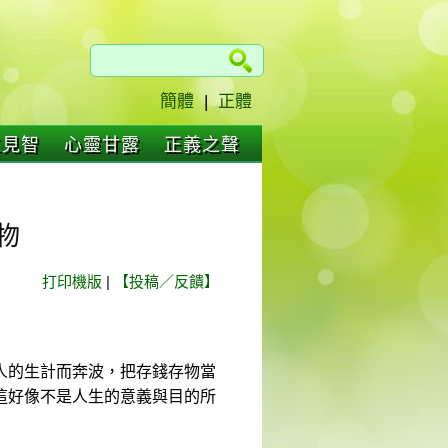
簡體
|
正體
仁見智
心靈甘露
正義之聲
物
打印機版
|
【投稿／反饋】
人的生計而奔波，把存錢存物當
這好像不是人生的意義與目的所