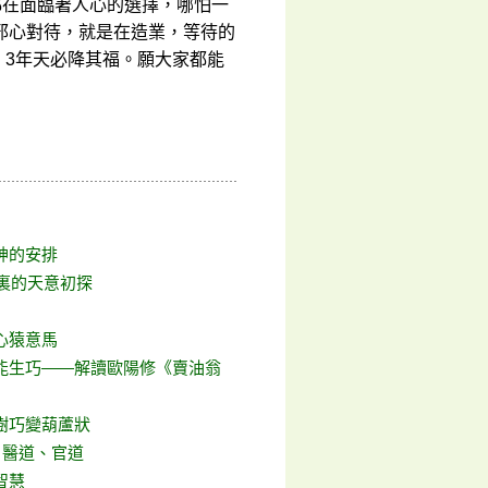
都在面臨著人心的選擇，哪怕一
邪心對待，就是在造業，等待的
，3年天必降其福。願大家都能
神的安排
候裏的天意初探
心猿意馬
能生巧——解讀歐陽修《賣油翁
樹巧變葫蘆狀
 醫道、官道
智慧