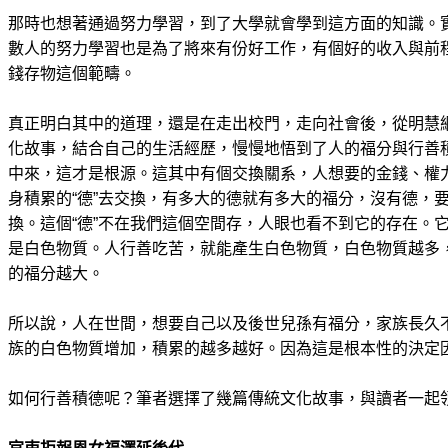
那時也想著通過努力學習，到了大學就會學到這方面的知識。
數人的努力學習也是為了將來有份好工作，有個好的收入與前
錢存物這個範疇。
真正明白其中的道理，還是在走出校門，走向社會後，從明慧
化故事，結合自己的生活經歷，慢慢地悟到了人的福分與行善積
中來，這才是根源。這其中有個交換關系，人想要的金錢、權
身積累的“德”去交換，有多大的德就有多大的福分，沒有德，
換。這個“德”不在我們這個空間存，人眼也看不到它的存在。
是白色物質。人行善吃苦，就能產生白色物質，白色物質越多
的福分越大。
所以說，人在世間，想要自己以及後世兒孫有福分，家族長久
族的白色物質增加，積累的越多越好。因為這是根本性的決定
如何行善積德呢？筆者選擇了幾篇傳統文化故事，與讀者一起