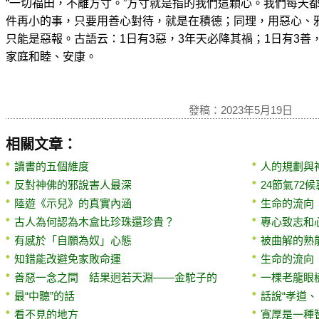
“一切福田，不離方寸。”方寸就是指的我們這顆心。我們每天
件再小的事，只要用善心對待，就是在積德；同理，用惡心、
只能是惡報。古語云：1日有3惡，3年天必降其禍；1日有3善
家庭和睦、安康。
發稿：2023年5月19日
相關文章：
讀書的五個維度
人的規劃與
反對神佛的邪說害人最深
24節氣72
陸遊《示兒》的真實內涵
生命的流向
古人為何認為木盒比珍珠還珍貴？
專心致志和
有感於「自願為奴」心態
被曲解的熟
知錯能改避免家敗命運
生命的流向
善惡一念之間 結果迥若天淵——金駝子的
一棵老龍眼
最“中聽”的話
話說“孝道、
看不見的地方
寬厚是一種