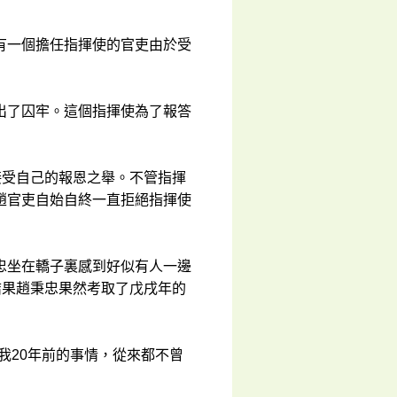
有一個擔任指揮使的官吏由於受
出了囚牢。這個指揮使為了報答
接受自己的報恩之舉。不管指揮
趙官吏自始自終一直拒絕指揮使
忠坐在轎子裏感到好似有人一邊
結果趙秉忠果然考取了戊戌年的
我20年前的事情，從來都不曾