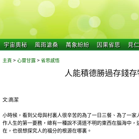
宇宙奧秘
風雨滄桑
萬象紛紛
因果省思
見
主頁
>
心靈甘露
>
省思感悟
人能積德勝過存錢存
文:高潔
小時候，看到父母與村裏人很辛苦的為了一日三餐、為了一家
作人生的第一要務，總有一種說不清道不明的東西在腦海中，
在，也很想探究人的福分的根源在哪裏。