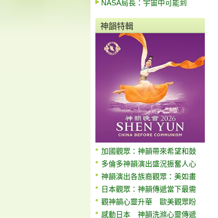
NASA局長：宇宙中可能到
神韻特輯
加國觀眾：神韻帶來希望和鼓
多倫多神韻演出盛況振奮人心
神韻演出各族裔觀眾：美如畫
日本觀眾：神韻傳遞當下最需
觀神韻心靈升華 歐美觀眾盼
感動日本 神韻洗滌心靈傳遞