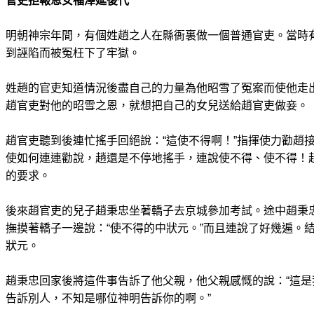
官吏拒報恩女福澤延後代
明朝神宗年間，有個姓趙之人在縣衙裏做一個普通官吏。當時
到誣陷而被冤枉下了牢獄。
姓趙的官吏知道情況後盡自己的力量為他昭雪了冤案而使他走
趙官吏對他的昭雪之恩，就想把自己的女兒送給趙官吏做妾。
趙官吏聽到後連忙搖手回絕說：“這使不得啊！”指揮使力勸趙
使如何連連勸說，趙還是不停地搖手，連說使不得、使不得！
的要求。
後來趙官吏的兒子趙秉忠坐著轎子去京城參加考試。途中趙秉
撫摸著轎子一邊說：“使不得的中狀元。”而且連說了好幾遍。
狀元。
趙秉忠回家後將這件事告訴了他父親，他父親感慨的說：“這是
告訴別人，不知是哪位神明告訴你的啊。”