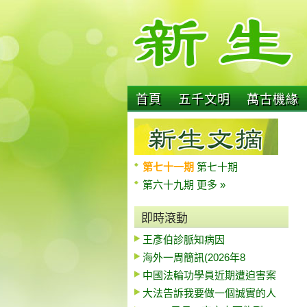
首頁
五千文明
萬古機緣
第七十一期
第七十期
第六十九期
更多 »
即時滾動
王彥伯診脈知病因
海外一周簡訊(2026年8
中國法輪功學員近期遭迫害案
大法告訴我要做一個誠實的人