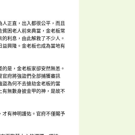
為人正直，出入都很公平，而且
些貧困老人前來典當，金老板常
衣的利息，由此解救了不少人。
日益興隆。金老板也成為當地有
怪的是，金老板家卻安然無恙。
是官府將強盜們全部捕獲審訊
強盜為何不去搶劫金老板的當
上有無數身披金甲的神，是故不
，才有神明護佑。官府不僅賜予