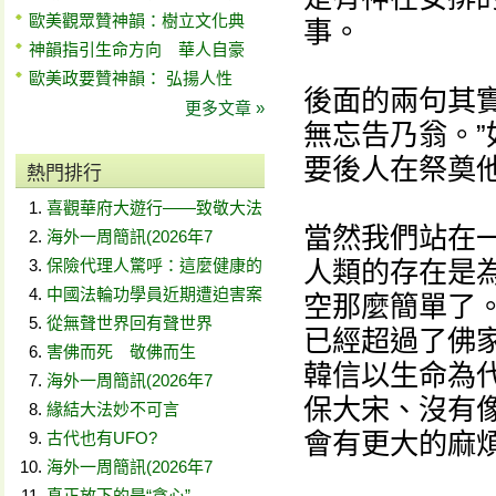
歐美觀眾贊神韻：樹立文化典
事。
神韻指引生命方向 華人自豪
歐美政要贊神韻： 弘揚人性
後面的兩句其
更多文章 »
無忘告乃翁。
要後人在祭奠
熱門排行
喜觀華府大遊行——致敬大法
當然我們站在
海外一周簡訊(2026年7
保險代理人驚呼：這麼健康的
人類的存在是
中國法輪功學員近期遭迫害案
空那麼簡單了
從無聲世界回有聲世界
已經超過了佛
害佛而死 敬佛而生
韓信以生命為
海外一周簡訊(2026年7
保大宋、沒有
緣結大法妙不可言
會有更大的麻
古代也有UFO?
海外一周簡訊(2026年7
真正放下的是“貪心”