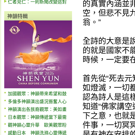
仁者見仁：一則新聞改變這對
的真實內涵並非
空，但悲不見
神韻特輯
翁。”
全詩的大意是
的就是國家不
時候，一定要
首先從“死去元
如燈滅，一切
加國觀眾：神韻帶來希望和鼓
認為詩人是這
多倫多神韻演出盛況振奮人心
知道“佛家講空
神韻演出各族裔觀眾：美如畫
下之意，也就是
日本觀眾：神韻傳遞當下最需
件事，一切冥
觀神韻心靈升華 歐美觀眾盼
是有神在安排
感動日本 神韻洗滌心靈傳遞