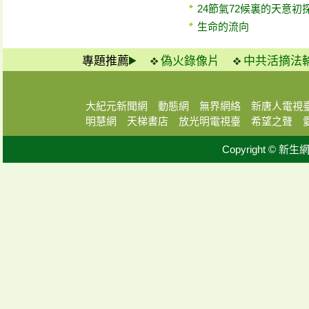
24節氣72候裏的天意初
生命的流向
專題推薦
偽火錄像片
中共活摘法
大紀元新聞網
動態網
無界網絡
新唐人電視
明慧網
天梯書店
放光明電視臺
希望之聲
Copyright © 新