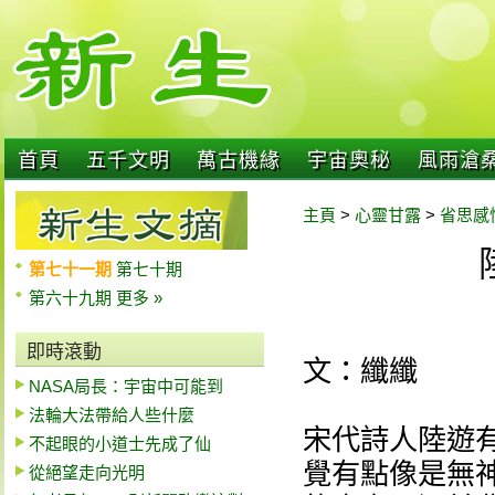
首頁
五千文明
萬古機緣
宇宙奧秘
風雨滄
主頁
>
心靈甘露
>
省思感
第七十一期
第七十期
第六十九期
更多 »
即時滾動
文：纖纖
NASA局長：宇宙中可能到
法輪大法帶給人些什麼
宋代詩人陸遊
不起眼的小道士先成了仙
覺有點像是無
從絕望走向光明