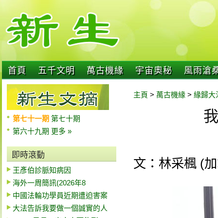
首頁
五千文明
萬古機緣
宇宙奧秘
風雨滄
主頁
>
萬古機緣
>
緣歸大
第七十一期
第七十期
第六十九期
更多 »
即時滾動
文：林采楓 (
王彥伯診脈知病因
海外一周簡訊(2026年8
中國法輪功學員近期遭迫害案
大法告訴我要做一個誠實的人