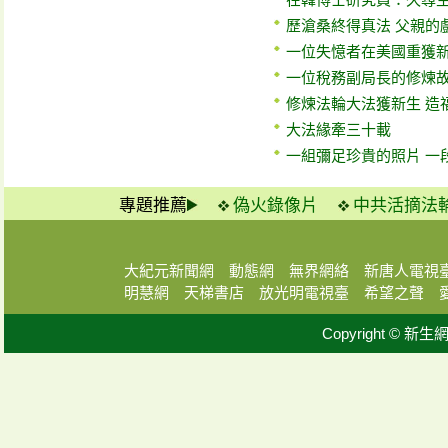
歷滄桑終得真法 父親的
一位失憶者在美國重獲
一位稅務副局長的修煉
修煉法輪大法獲新生 造
大法緣牽三十載
一組彌足珍貴的照片 一
專題推薦
偽火錄像片
中共活摘法
大紀元新聞網
動態網
無界網絡
新唐人電視
明慧網
天梯書店
放光明電視臺
希望之聲
Copyright © 新