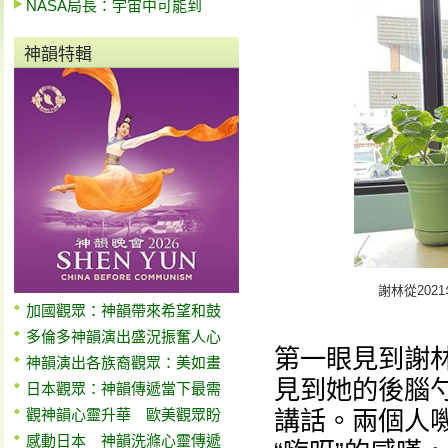
NASA局長：宇宙中可能到
神韻特輯
謝林從20
加國觀眾：神韻帶來希望和鼓
多倫多神韻演出盛況振奮人心
第一眼見到謝林（
神韻演出各族裔觀眾：美如畫
見到她的後腦
日本觀眾：神韻傳遞當下最需
觀神韻心靈升華 歐美觀眾盼
講話。兩個人
感動日本 神韻洗滌心靈傳遞