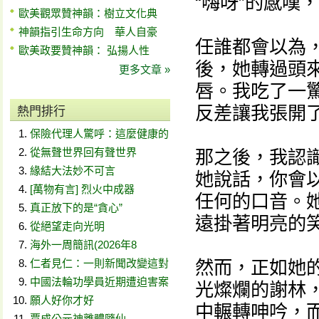
“嗨呀”的感嘆
歐美觀眾贊神韻：樹立文化典
神韻指引生命方向 華人自豪
任誰都會以為
歐美政要贊神韻： 弘揚人性
後，她轉過頭
更多文章 »
唇。我吃了一
反差讓我張開
熱門排行
保險代理人驚呼：這麼健康的
從無聲世界回有聲世界
那之後，我認
緣結大法妙不可言
她說話，你會
[萬物有言] 烈火中成器
任何的口音。
真正放下的是“貪心”
遠掛著明亮的
從絕望走向光明
海外一周簡訊(2026年8
仁者見仁：一則新聞改變這對
然而，正如她
中國法輪功學員近期遭迫害案
光燦爛的謝林
願人好你才好
中輾轉呻吟，
賈成公元神離體隨仙