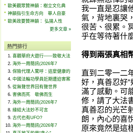
歐美觀眾贊神韻：樹立文化典
我一直是忍讓
神韻指引生命方向 華人自豪
氣，背地裏哭
歐美政要贊神韻： 弘揚人性
很苦、很累。
更多文章 »
乎在等待著什
熱門排行
得到兩張真相幣
喜觀華府大遊行——致敬大法
海外一周簡訊(2026年7
保險代理人驚呼：這麼健康的
直到二零一二
中國法輪功學員近期遭迫害案
好，真善忍好
從無聲世界回有聲世界
滿了感動。可
害佛而死 敬佛而生
修，請了大法
海外一周簡訊(2026年7
真善忍的光芒
緣結大法妙不可言
朗，內心的喜
古代也有UFO?
海外一周簡訊(2026年7
原來竟然是這
真正放下的是“貪心”