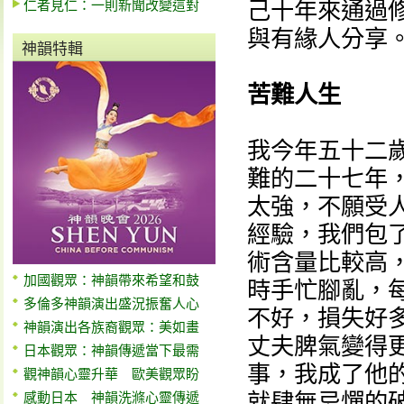
仁者見仁：一則新聞改變這對
己十年來通過
與有緣人分享
神韻特輯
苦難人生
我今年五十二
難的二十七年
太強，不願受
經驗，我們包
術含量比較高
加國觀眾：神韻帶來希望和鼓
時手忙腳亂，
多倫多神韻演出盛況振奮人心
不好，損失好
神韻演出各族裔觀眾：美如畫
丈夫脾氣變得
日本觀眾：神韻傳遞當下最需
事，我成了他
觀神韻心靈升華 歐美觀眾盼
就肆無忌憚的
感動日本 神韻洗滌心靈傳遞