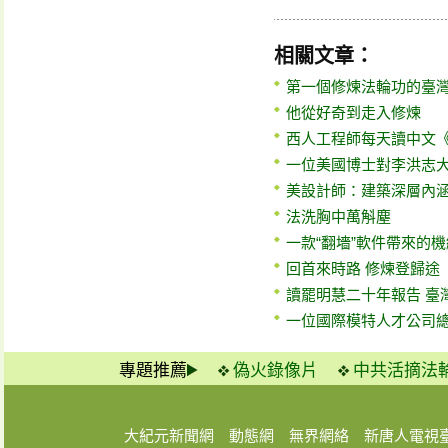
相關文章：
第一個修煉法輪功的臺
他從好奇到走入修煉
西人工程師每天讀中文
一位美國博士對李洪志
美設計師：建築深層內
法洗胸中萬斛塵
一款“翻墻”軟件帶來的機
回首來時路 修煉登歸途
讀罷明慧二十年報告 臺
一位國際模特人才公司
專題推薦
偽火錄像片
中共活摘法
大紀元新聞網
動態網
無界網絡
新唐人電視