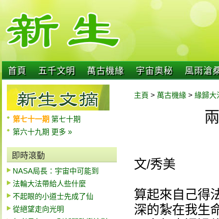
首頁
五千文明
萬古機緣
宇宙奧秘
風雨滄
主頁
>
萬古機緣
>
緣歸大
第七十一期
第七十期
第六十九期
更多 »
即時滾動
文/秀美
NASA局長：宇宙中可能到
法輪大法帶給人些什麼
算起來自己得
不起眼的小道士先成了仙
深的紮在我生
從絕望走向光明