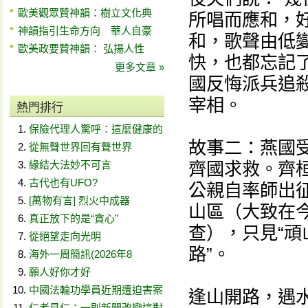
歐美觀眾贊神韻：樹立文化典
所唱而應和，
神韻指引生命方向 華人自豪
和，歌聲由低
歐美政要贊神韻： 弘揚人性
快，也都忘記
更多文章 »
國反悔派兵追
宰相。
熱門排行
保險代理人驚呼：這麼健康的
故事二：燕國
從無聲世界回有聲世界
緣結大法妙不可言
齊國求救。齊
古代也有UFO?
公親自率師出
[萬物有言] 烈火中成器
山區（大致在
真正放下的是“貪心”
查），只見“
從絕望走向光明
路”。
海外一周簡訊(2026年8
願人好你才好
中國法輪功學員近期遭迫害案
逢山開路，遇
仁者見仁：一則新聞改變這對