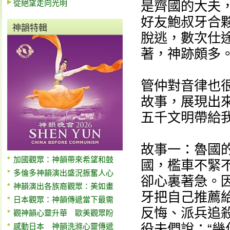
從絕望走向光明
是齊國的大夫
好友鮑叔牙合
神韻特輯
脫逃，數次仕
著，神跡頗多
管仲對音律也
故事，展現出
五千文明帶給
故事一：魯國
加國觀眾：神韻帶來希望和鼓
國，檻車不緊
多倫多神韻演出盛況振奮人心
卻心裏著急。
神韻演出各族裔觀眾：美如畫
牙把自己推薦
日本觀眾：神韻傳遞當下最需
反悔、派兵追
觀神韻心靈升華 歐美觀眾盼
役夫們說：“
感動日本 神韻洗滌心靈傳遞