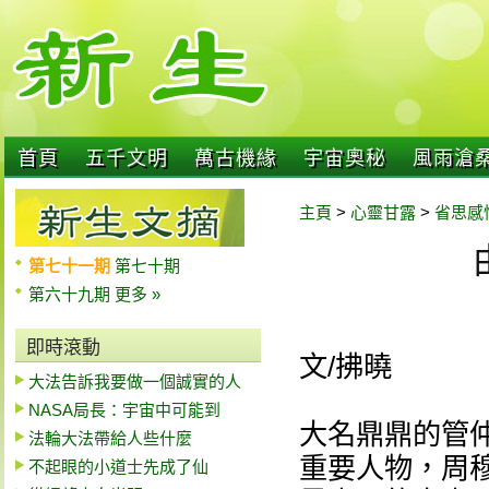
首頁
五千文明
萬古機緣
宇宙奧秘
風雨滄
主頁
>
心靈甘露
>
省思感
第七十一期
第七十期
第六十九期
更多 »
即時滾動
文/拂曉
大法告訴我要做一個誠實的人
NASA局長：宇宙中可能到
大名鼎鼎的管
法輪大法帶給人些什麼
重要人物，周
不起眼的小道士先成了仙