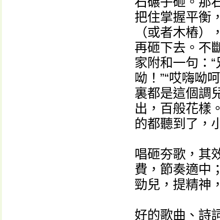
石碾子砸。那
把住掌握平衡
（或者木樁）
再砸下去。不
家附和一句：“
呦！”“哎嗨呦
裏都是這個調
出，百般花樣
的都聽到了，
唱砸夯歌，其
費，節奏適中
勁兒，提精神
好的歌曲、詩