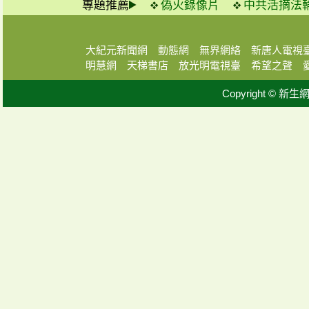
專題推薦
偽火錄像片
中共活摘法
大紀元新聞網
動態網
無界網絡
新唐人電視
明慧網
天梯書店
放光明電視臺
希望之聲
Copyright © 新