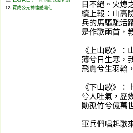
日不絕。火熄
賈成公元神離體隨仙
續上報：山高
兵的馬驅馳活
是作歌兩首，
《上山歌》：
薄兮日生寒，
飛鳥兮生羽翰
《下山歌》：
兮人吐氣，歷
勛孤竹兮億萬
軍兵們唱起歌