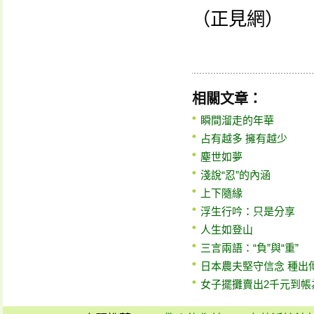
（正見網）
相關文章：
瞬間溜走的年華
占有越多 擁有越少
塵世如夢
淺說“忍”的內涵
上下隨緣
浮生行吟：只是分享
人生如登山
三言兩語：“負”與“重”
日本農夫堅守信念 種出傳
女子擺攤賣出2千元到帳