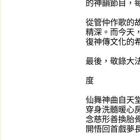
的神韻節目，
從管仲作歌的
精深。而今天
復神傳文化的
最後，敬錄大
度
仙舞神曲自天
穿身洗髓暖心
念慈形善換胎
開悟回首戲夢