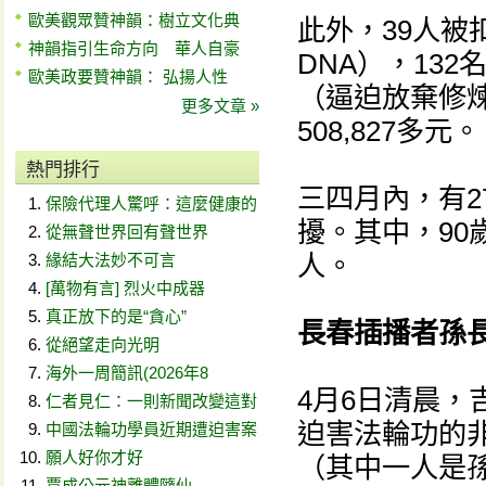
歐美觀眾贊神韻：樹立文化典
此外，39人被
神韻指引生命方向 華人自豪
DNA），13
歐美政要贊神韻： 弘揚人性
（逼迫放棄修
更多文章 »
508,827多元。
熱門排行
三四月內，有2
保險代理人驚呼：這麼健康的
擾。其中，90歲
從無聲世界回有聲世界
人。
緣結大法妙不可言
[萬物有言] 烈火中成器
真正放下的是“貪心”
長春插播者孫
從絕望走向光明
海外一周簡訊(2026年8
4月6日清晨，
仁者見仁：一則新聞改變這對
迫害法輪功的
中國法輪功學員近期遭迫害案
願人好你才好
（其中一人是
賈成公元神離體隨仙