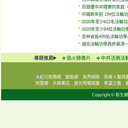
百個遭中共殘害的家庭（
中國新年前 194位法輪
2020年至少622名法輪
2020年至少84位法輪
吉林省逾499名法輪功
湖北法輪功學員許章清一
專題推薦
偽火錄像片
中共活摘法
大紀元新聞網
動態網
無界網絡
新唐人電視
明慧網
天梯書店
放光明電視臺
希望之聲
Copyright © 新