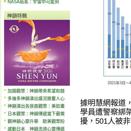
NASA局長：宇宙中可能到
神韻特輯
2021年3
加國觀眾：神韻帶來希望和鼓
多倫多神韻演出盛況振奮人心
據明慧網報道，2
神韻演出各族裔觀眾：美如畫
學員遭警察綁架騷
日本觀眾：神韻傳遞當下最需
擾，501人被
觀神韻心靈升華 歐美觀眾盼
感動日本 神韻洗滌心靈傳遞