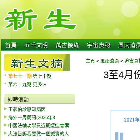
首頁
五千文明
萬古機緣
宇宙奧秘
風雨滄
主頁
>
風雨滄桑
>
迫害真
3至4月
第七十一期
第七十期
第六十九期
更多 »
即時滾動
王彥伯診脈知病因
海外一周簡訊(2026年8
中國法輪功學員近期遭迫害案
大法告訴我要做一個誠實的人