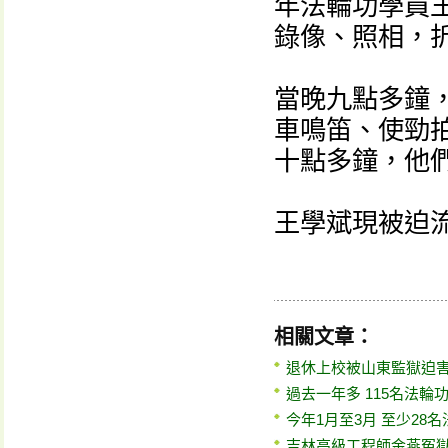
年法輪功學員
錄像、照相，
當晚九點多鐘
車鳴笛、使勁
十點多鐘，他
王學斌現被迫
相關文章：
退休上校被山東監獄迫
過去一年多 115名法輪
今年1月至3月 至少28
吉林高級工程師金燕冤