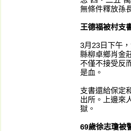
念“四‧二五”
無條件釋放孫長
王德福被村支
3月23日下午
縣柳卓鄉肖金
不僅不接受反
是血。
支書還給保定和
出所。上邊來
獄。
69歲徐志瓊被