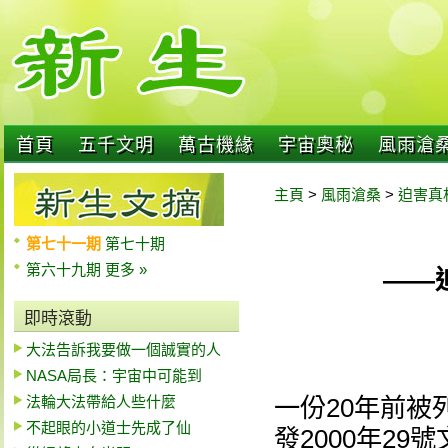
首頁
五千文明
萬古機緣
宇宙奧秘
風雨滄
主頁
>
風雨滄桑
>
迫害真
第七十一期
第七十期
第六十九期
更多 »
——
即時滾動
大法告訴我要做一個誠實的人
NASA局長：宇宙中可能到
法輪大法帶給人些什麼
一份20年前被
不起眼的小道士先成了仙
發2000年29