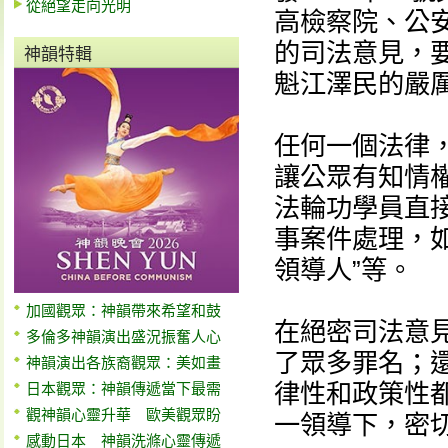
從絕望走向光明
高檢察院、公
的司法意見，要
神韻特輯
魁江澤民的嚴
任何一個法律
讓公眾有知情權
法輪功學員直接
事案件處理，如
領導人”等。
加國觀眾：神韻帶來希望和鼓
在絕密司法意
多倫多神韻演出盛況振奮人心
了眾多罪名；
神韻演出各族裔觀眾：美如畫
律性和政策性都
日本觀眾：神韻傳遞當下最需
觀神韻心靈升華 歐美觀眾盼
一領導下，密切
感動日本 神韻洗滌心靈傳遞