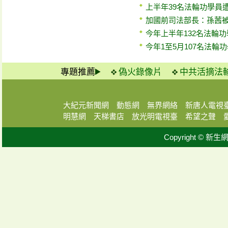
上半年39名法輪功學員
加國前司法部長：孫茜
今年上半年132名法輪
今年1至5月107名法輪
專題推薦
偽火錄像片
中共活摘法
大紀元新聞網
動態網
無界網絡
新唐人電視
明慧網
天梯書店
放光明電視臺
希望之聲
Copyright © 新