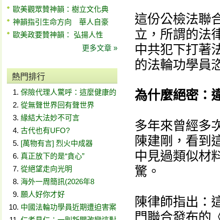
歐美觀眾贊神韻：樹立文化典
這份公檢法聯
神韻指引生命方向 華人自豪
立，所謂的法
歐美政要贊神韻： 弘揚人性
中共犯下打著法
更多文章 »
的法輪功學員恣
熱門排行
保險代理人驚呼：這麼健康的
為什麼絕密：
從無聲世界回有聲世界
緣結大法妙不可言
多年來曾經多
古代也有UFO?
陳建剛，看到
[萬物有言] 烈火中成器
中見過類似材
真正放下的是“貪心”
驚。
從絕望走向光明
海外一周簡訊(2026年8
願人好你才好
陳律師指出：
中國法輪功學員近期遭迫害案
門聯合發布的
仁者見仁：一則新聞改變這對