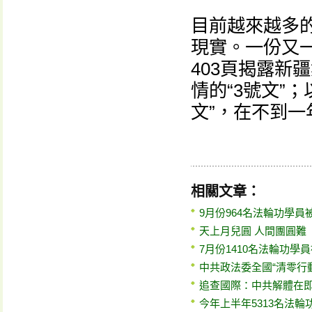
目前越來越多
現實。一份又
403頁揭露新
情的“3號文”；
文”，在不到
相關文章：
9月份964名法輪功學員
天上月兒圓 人間團圓難
7月份1410名法輪功學
中共政法委全國“清零行動
追查國際：中共解體在即
今年上半年5313名法