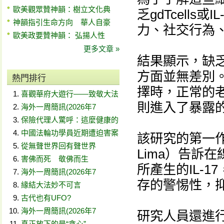
歐美觀眾贊神韻：樹立文化典
乏gdTcell
神韻指引生命方向 華人自豪
力、社交行為
歐美政要贊神韻： 弘揚人性
更多文章 »
結果顯示，缺
方面並無差別
熱門排行
擇時，正常的
喜觀華府大遊行——致敬大法
則進入了暴露
海外一周簡訊(2026年7
保險代理人驚呼：這麼健康的
中國法輪功學員近期遭迫害案
該研究的第一作者華
從無聲世界回有聲世界
Lima）告訴在線
害佛而死 敬佛而生
所產生的IL-
海外一周簡訊(2026年7
存的警惕性，
緣結大法妙不可言
古代也有UFO?
海外一周簡訊(2026年7
研究人員還進
真正放下的是“貪心”