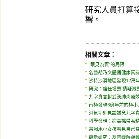
研究人員打算
響。
相關文章：
“眼見為實”的局限
名醫胡乃文體悟健康真
沙特沙漠地區發現12萬
研究：信任增壽 猜疑減
九字真言對武漢肺炎療
南極發現6億年前的極小
港氣功師見證誠念九字
科學發現：病毒攜帶著
當溺水小女孩看見自己身
最新研究：友善緩解孤