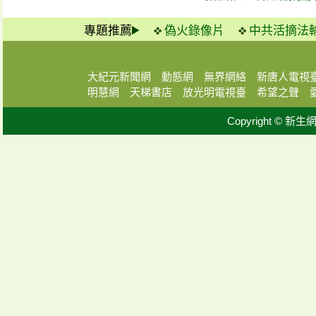
專題推薦
偽火錄像片
中共活摘法
大紀元新聞網
動態網
無界網絡
新唐人電視
明慧網
天梯書店
放光明電視臺
希望之聲
Copyright © 新