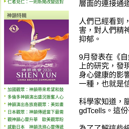
仁者見仁：一則新聞改變這對
層面的連接通
神韻特輯
人們已經看到，
害，對人們精
抑郁。
9月發表在《自然-
上的研究，發現
身心健康的影響
一種，也就是
加國觀眾：神韻帶來希望和鼓
多倫多神韻演出盛況振奮人心
科學家知道，腦
神韻演出各族裔觀眾：美如畫
gdTcells。
日本觀眾：神韻傳遞當下最需
觀神韻心靈升華 歐美觀眾盼
為了了解這些
感動日本 神韻洗滌心靈傳遞