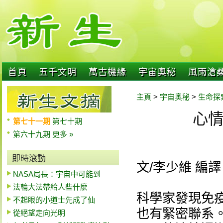
首頁
五千文明
萬古機緣
宇宙奧秘
風雨滄
主頁
>
宇宙奧秘
>
生命探
心
第七十一期
第七十期
第六十九期
更多 »
即時滾動
文/李少維 編譯
NASA局長：宇宙中可能到
法輪大法帶給人些什麼
科學家發現免
不起眼的小道士先成了仙
也有緊密聯系
從絕望走向光明