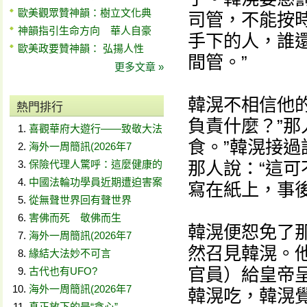
歐美觀眾贊神韻：樹立文化典
司管，不能按時
神韻指引生命方向 華人自豪
手下的人，誰還
歐美政要贊神韻： 弘揚人性
間管。”
更多文章 »
韓滉不相信他
熱門排行
負責什麼？”那
喜觀華府大遊行——致敬大法
食。”韓滉接過
海外一周簡訊(2026年7
保險代理人驚呼：這麼健康的
那人說：“這
中國法輪功學員近期遭迫害案
寫在紙上，事後
從無聲世界回有聲世界
害佛而死 敬佛而生
韓滉便恕免了
海外一周簡訊(2026年7
然召見韓滉。
緣結大法妙不可言
官員）給皇帝
古代也有UFO?
海外一周簡訊(2026年7
韓滉吃，韓滉
真正放下的是“貪心”