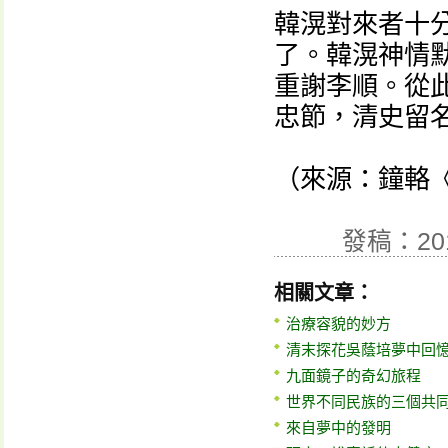
韓滉對來者十
了。韓滉神情
重謝李順。從
忠節，清史留
（來源：鐘輅
發稿：20
相關文章：
治療容貌的妙方
清末探花吳蔭培夢中回
九面鏡子的奇幻旅程
世界不同民族的三個共
來自夢中的發明