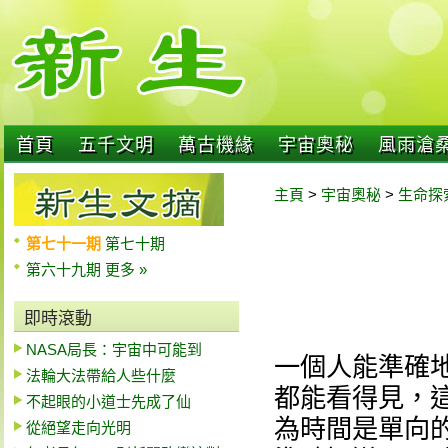
首頁
五千文明
萬古機緣
宇宙奧秘
風雨滄
主頁
>
宇宙奧秘
>
生命探
第七十一期
第七十期
第六十九期
更多 »
即時滾動
NASA局長：宇宙中可能到
一個人能準確地
法輪大法帶給人些什麼
都能看得見，
不起眼的小道士先成了仙
為時間是單向
從絕望走向光明