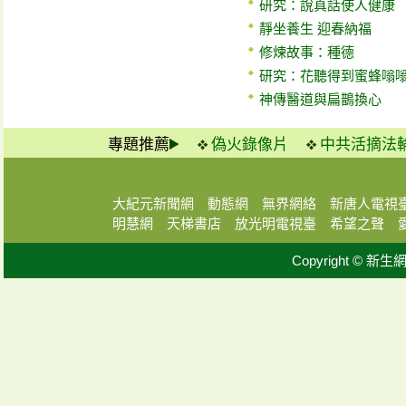
研究：說真話使人健康
靜坐養生 迎春納福
修煉故事：種德
研究：花聽得到蜜蜂嗡
神傳醫道與扁鵲換心
專題推薦
偽火錄像片
中共活摘法
大紀元新聞網
動態網
無界網絡
新唐人電視
明慧網
天梯書店
放光明電視臺
希望之聲
Copyright © 新