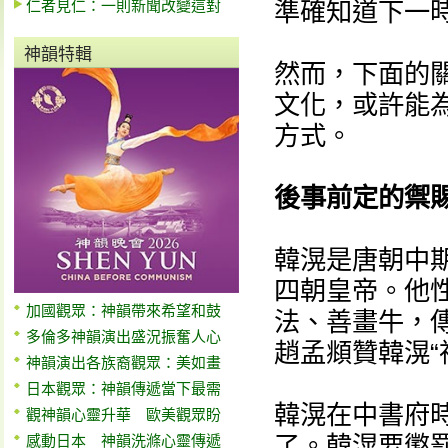
仁者見仁：一則新聞改變這對
準確知道下一
神韻特輯
然而，下面的
文化，或許能
方式。
後事前定的禦
韓滉是唐朝中
四朝皇帝。他
加國觀眾：神韻帶來希望和鼓
法、善畫牛，
多倫多神韻演出盛況振奮人心
趙孟頫贊韓滉“
神韻演出各族裔觀眾：美如畫
日本觀眾：神韻傳遞當下最需
韓滉在中書府
觀神韻心靈升華 歐美觀眾盼
了。韓滉要懲
感動日本 神韻洗滌心靈傳遞