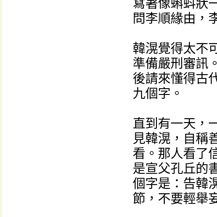
寫著像蝌蚪狀
問李順緣由，
韓滉覺得太不
準備嚴刑審訊
後請來懂得古
九個字。
直到有一天，
見韓滉，自稱
看。那人看了
是宣父孔丘的
個字是：告韓
節，不要輕舉