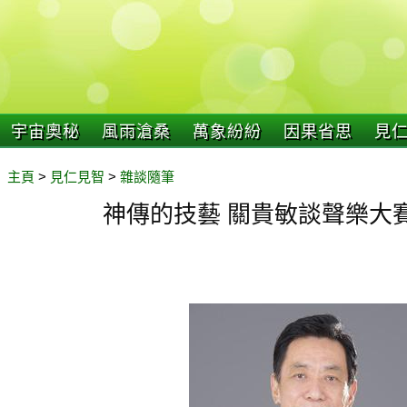
宇宙奧秘
風雨滄桑
萬象紛紛
因果省思
見
主頁
>
見仁見智
>
雜談隨筆
神傳的技藝 關貴敏談聲樂大