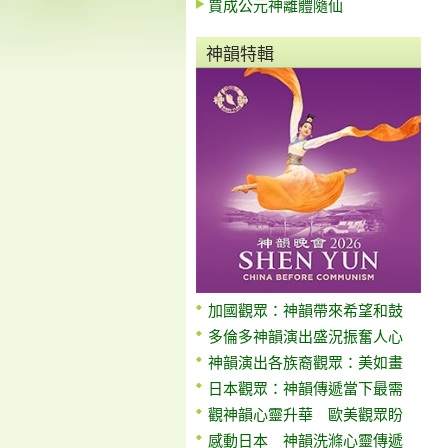
賈成公元神離體隨仙
神韻特輯
加國觀眾：神韻帶來希望和鼓
多倫多神韻演出盛況振奮人心
神韻演出各族裔觀眾：美如畫
日本觀眾：神韻傳遞當下最需
觀神韻心靈升華 歐美觀眾盼
感動日本 神韻洗滌心靈傳遞