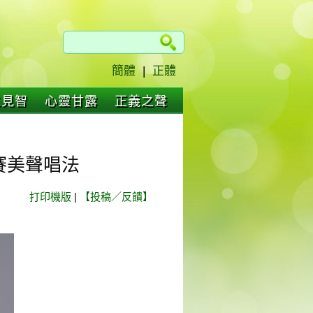
簡體
|
正體
仁見智
心靈甘露
正義之聲
賽美聲唱法
打印機版
|
【投稿／反饋】