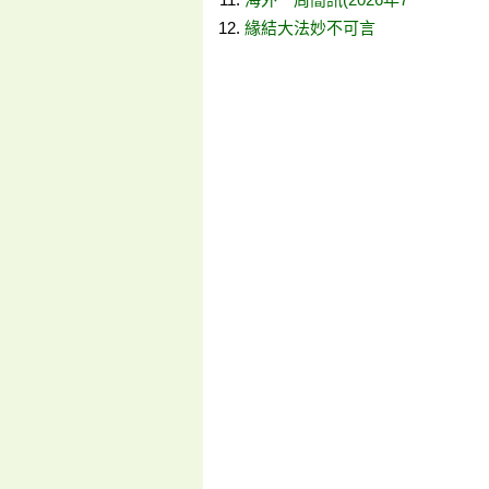
緣結大法妙不可言