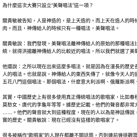
為什麼這次大賽只設立“美聲唱法”這一項？
關貴敏被告知，人是神造的，是上天造的。而上天在造人的時
肉。而且，神傳給人的時候只有一種唱法，美聲唱法。
關貴敏說：我們發現，美聲唱法離神傳給人的原始的那種唱法
統，就得洪揚離神傳給人的比較近的唱法，所以我們就選了美
他還說：之所以現在出來這麼多唱法，就是因為在漫長的歷史
人的唱法。也就是說，神傳給人的東西失傳了，就像今天人的
五花八門這個唱法、那個唱法，什麼意大利派啊、俄羅斯派啊
其實，中國歷史上有很多使用真正傳統唱法的歌唱家，比如春
莫愁女、唐代的李龜年等等。據歷史記載，他們的聲音都非常大
……。他們的聲音就大到這種程度，現在的人以為是神話傳說
實的歷史。關貴敏說：現在已經沒有這樣的歌唱家了。
很多被稱作“歌唱家”的人現在都離不開話筒，否則連前幾排觀