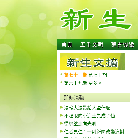
首頁
五千文明
萬古機緣
第七十一期
第七十期
第六十九期
更多 »
即時滾動
法輪大法帶給人些什麼
不起眼的小道士先成了仙
從絕望走向光明
仁者見仁：一則新聞改變這對