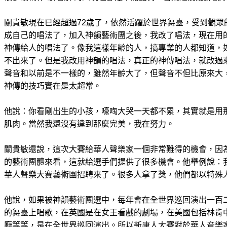
關貴敏現在已經超過72歲了，依然活躍於世界舞臺，受到觀眾
成自己的唱法了，加入神韻藝術團之後，我改了唱法，現在用
神傳給人的唱法了。像我這樣年齡的人，搞專業的人都知道，
不出來了。但是我改用神韻的唱法，真正的神傳唱法，就改過
聲音和以前是不一樣的，雖然年齡大了，但聲音不但比原來大
神傳的技巧實在是太超常。
他說：你看剛出生的小孩，嚎啕大哭一天都不累，其實就是用
肌肉。當然我還沒有達到那麼完美，我在努力。
關貴敏還說，這次大賽給華人聲樂家一個非常難得的機會，因
的藝術團體來看，這就給選手們提供了很多機會。他舉例說：
華人聲樂大賽藝術團招聘來了。很多人拿了獎，他們都以特殊
他說，如果被神韻藝術團選中，每年會在全世界巡回演出一百
的舞臺上唱歌，在英國是在女王看戲的劇場，在美國包括林肯
廳等等，是在全世界巡回演出。所以新唐人大賽對於華人音樂