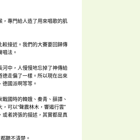
候，專門給人造了用來唱歌的肌
比較接近。我們的大賽要回歸傳
聲唱法。
長河中，人慢慢地忘掉了神傳給
道德走偏了一樣。所以現在出來
、德國派啊等等。
秋戰國時的韓娥、秦青、薛譚、
，可以“聲震林木，響遏行雲”
，或者誇張的描述，其實都是真
眾都聽不清楚。