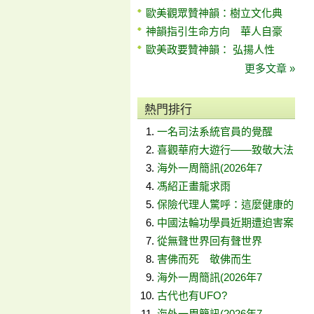
歐美觀眾贊神韻：樹立文化典
神韻指引生命方向 華人自豪
歐美政要贊神韻： 弘揚人性
更多文章 »
熱門排行
一名司法系統官員的覺醒
喜觀華府大遊行——致敬大法
海外一周簡訊(2026年7
馮紹正畫龍求雨
保險代理人驚呼：這麼健康的
中國法輪功學員近期遭迫害案
從無聲世界回有聲世界
害佛而死 敬佛而生
海外一周簡訊(2026年7
古代也有UFO?
海外一周簡訊(2026年7