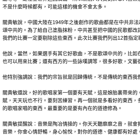
不是什麼時候都有，可能這樣的機會不會太多。
關貴敏說，中國大陸在1949年之後創作的歌曲都是在中共非
頌中共的。為了給自己塗脂抹粉，中共甚至把中國的民歌都改詞
我們的比賽一定要剔除這些東西。此次比賽我們列出12首指定
他說，當然，如果選手有其它好歌曲，不是歌頌中共的，比如在
也可以用來比賽；還有西方的一些詠嘆調等，很多好歌，文藝
他特別強調說：我們的宗旨就是回歸傳統，不是傳統的東西我
關貴敏還說，好的歌唱家第一個要有天賦，這是娘胎裏帶來的
賦，天天玩也不行。要刻苦練習。再一個就是多看好的東西，
的歌唱家唱的東西。最重要的是要有內在的道德修為。
關貴敏提醒說：音樂是陶冶情操的。你天天聽靡靡之音，就會
音樂，你會心情舒暢，身心愉悅，對你的道德、健康都有好處