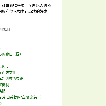
，誰喜歡這些東西？所以人應該
回歸利於人類生存環境的好東
月31日
起
春的節日（圖）
世態度
東西方文化
本功訓練的背後
術機制
美術
芳 山芙蓉的“宜霜”之美（
導”