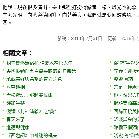
他說：現在很多演出，臺上那些打扮得像鬼一樣，燈光也亂照
向著光明，向著道德回升，向著善良，我們就是要回歸傳統，
西。
發稿：2018年7月31日 更新：2018年7
相關文章：
朝生暮落無宿花 仲夏木槿悟人生
從“福”字說
美國俄勒岡五百萬英畝的奇異風光
立春：迎接
承載美好與希望的東方之色
淺談“寬容”
候車趣相
善是一種處
青松絮語：飛越暴風雨
桃、蘋果與
靜能生慧
揭秘美術基
淺議《封神演義》之“義”
回歸正統美
春天來了
泛談當今的
道德與健康
臨霜不懼獨自
《西遊記》中神秘的樵夫
淺說“導”和“