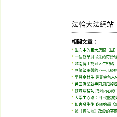
法輪大法網站
相關文章：
生命中的巨大恩賜（圖
一個新學員得法的奇妙
越南博士找到人生密碼
副師級軍醫的不平凡經
早慧高材生 尋覓金色人
美國職業鼓手兩周甩掉煙
修煉法輪功 找到內心的
大學生心路：自己鑒別
迫害發生後 我開始學《
被《轉法輪》改變的芬