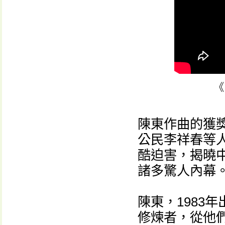
《
陳東作曲的獲
公民李祥春等
酷迫害，揭曉
諸多驚人內幕
陳東，1983
修煉者，從他