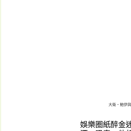
大衛‧鮑伊與
娛樂圈紙醉金