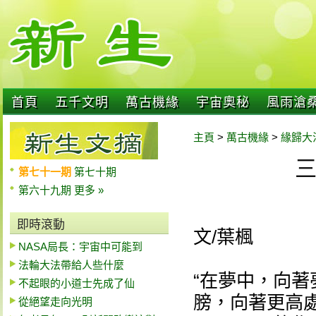
首頁
五千文明
萬古機緣
宇宙奧秘
風雨滄
主頁
>
萬古機緣
>
緣歸大
第七十一期
第七十期
第六十九期
更多 »
即時滾動
文/葉楓
NASA局長：宇宙中可能到
法輪大法帶給人些什麼
“在夢中，向
不起眼的小道士先成了仙
膀，向著更高處
從絕望走向光明