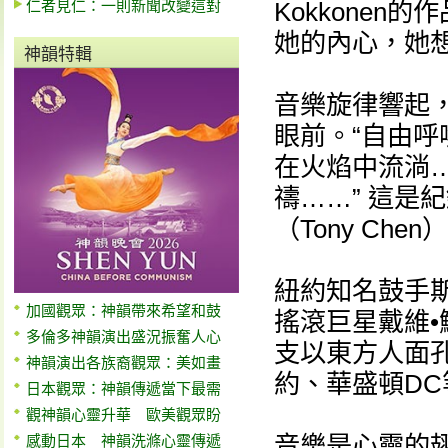
仁者見仁：一則新聞改變這對
Kokkone
她的內心，她
神韻特輯
音樂旋律響起
眼前。“自由
在火焰中流淌
禱……” 這是
（Tony Ch
紐約知名鼓手斯特林
加國觀眾：神韻帶來希望和鼓
搖滾巨星戴維•鮑
多倫多神韻演出盛況振奮人心
支以東方人面
神韻演出各族裔觀眾：美如畫
約、華盛頓DC
日本觀眾：神韻傳遞當下最需
觀神韻心靈升華 歐美觀眾盼
音樂是心靈的
感動日本 神韻洗滌心靈傳遞