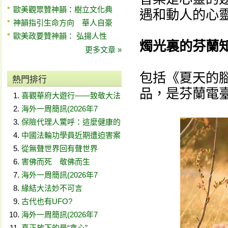
歐美觀眾贊神韻：樹立文化典
遇和動人的心
神韻指引生命方向 華人自豪
歐美政要贊神韻： 弘揚人性
燭光裏的芬蘭
更多文章 »
包括《夏天的腳步
熱門排行
品，是芬蘭電
喜觀華府大遊行——致敬大法
海外一周簡訊(2026年7
保險代理人驚呼：這麼健康的
中國法輪功學員近期遭迫害案
從無聲世界回有聲世界
害佛而死 敬佛而生
海外一周簡訊(2026年7
緣結大法妙不可言
古代也有UFO?
海外一周簡訊(2026年7
真正放下的是“貪心”