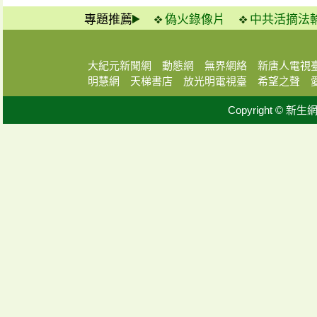
專題推薦
偽火錄像片
中共活摘法
大紀元新聞網
動態網
無界網絡
新唐人電視
明慧網
天梯書店
放光明電視臺
希望之聲
Copyright © 新