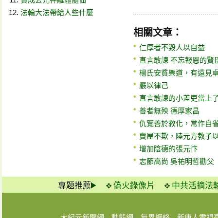
法輪大法帶給人些什麼
相關文章：
仁厚者不毀人以自益
直言敢諫 不忘報恩的賢
楊氏安貧樂道，有遠見
嚴以律己
直言敢諫的小差吏當上
善者無殃 德厚家昌
仇覽善於教化，常作自
賣屋不欺，陸元方教子
增加陰德的張元忭
志節高尚 吳祐明哲勸父
專題推薦
偽火錄像片
中共活摘法
大紀元新聞網
動態網
無界網絡
新唐人電視