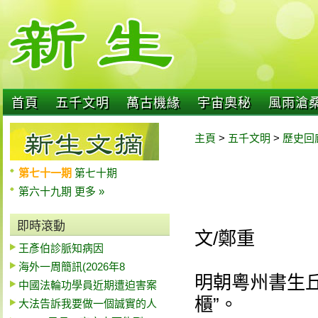
首頁
五千文明
萬古機緣
宇宙奧秘
風雨滄
主頁
>
五千文明
>
歷史回
第七十一期
第七十期
第六十九期
更多 »
即時滾動
文/鄭重
王彥伯診脈知病因
海外一周簡訊(2026年8
明朝粵州書生
中國法輪功學員近期遭迫害案
櫃”。
大法告訴我要做一個誠實的人