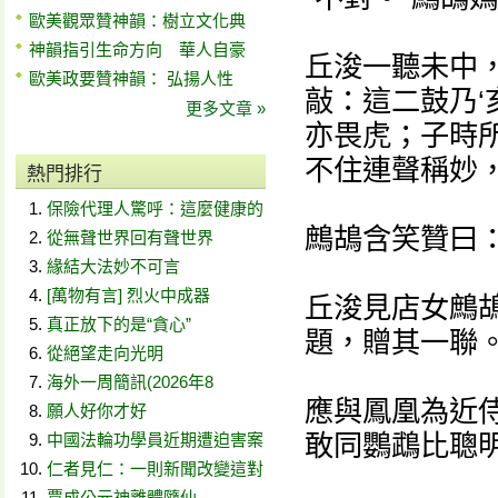
歐美觀眾贊神韻：樹立文化典
神韻指引生命方向 華人自豪
丘浚一聽未中
歐美政要贊神韻： 弘揚人性
敲：這二鼓乃‘
更多文章 »
亦畏虎；子時
不住連聲稱妙，
熱門排行
保險代理人驚呼：這麼健康的
鷓鴣含笑贊曰：
從無聲世界回有聲世界
緣結大法妙不可言
[萬物有言] 烈火中成器
丘浚見店女鷓鴣
真正放下的是“貪心”
題，贈其一聯
從絕望走向光明
海外一周簡訊(2026年8
應與鳳凰為近
願人好你才好
敢同鸚鵡比聰
中國法輪功學員近期遭迫害案
仁者見仁：一則新聞改變這對
賈成公元神離體隨仙