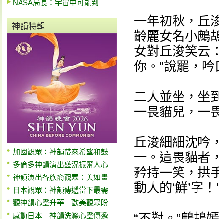
NASA局長：宇宙中可能到
一年初秋，丘
神韻特輯
齡麗女名小鷓
女對丘浚笑云
你。”說罷，吟
二人並坐，坐
一畏貓兒，一
丘浚細細沈吟
加國觀眾：神韻帶來希望和鼓
一。這畏貓者
多倫多神韻演出盛況振奮人心
矜持一笑，拱
神韻演出各族裔觀眾：美如畫
動人的‘鮮’字！
日本觀眾：神韻傳遞當下最需
觀神韻心靈升華 歐美觀眾盼
“不對。”鷓鴣
感動日本 神韻洗滌心靈傳遞