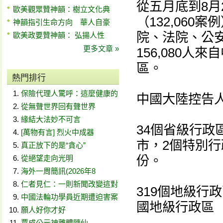
從五月底到8月2
歐美觀眾贊神韻：樹立文化典
（132,06
神韻指引生命方向 華人自豪
院、法院、公
歐美政要贊神韻： 弘揚人性
更多文章 »
156,080人
區。
熱門排行
保險代理人驚呼：這麼健康的
中國大陸控告
從無聲世界回有聲世界
緣結大法妙不可言
34個省級行政
[萬物有言] 烈火中成器
市，2個特別
真正放下的是“貪心”
份。
從絕望走向光明
海外一周簡訊(2026年8
仁者見仁：一則新聞改變這對
319個地級行
中國法輪功學員近期遭迫害案
國地級行政區（約
願人好你才好
賈成公元神離體隨仙