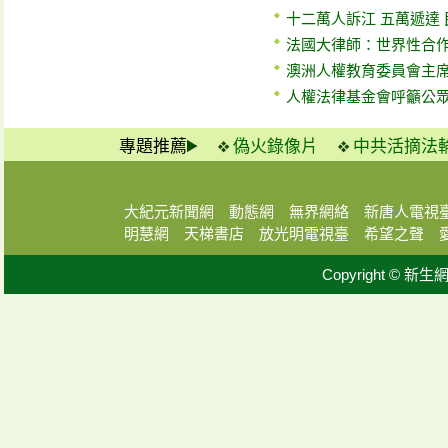
十二萬人訴江 五萬遞達
法國大律師：世界性合
澳洲人權教育委員會主
人權法律基金會呼籲公眾
專題推薦
偽火錄像片
中共活摘法
大紀元新聞網
動態網
無界網絡
新唐人電視
明慧網
天梯書店
放光明電視臺
希望之聲
Copyright © 新