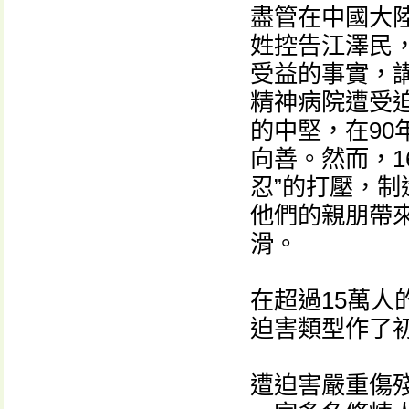
盡管在中國大
姓控告江澤民
受益的事實，
精神病院遭受
的中堅，在9
向善。然而，1
忍”的打壓，
他們的親朋帶
滑。
在超過15萬
迫害類型作了
遭迫害嚴重傷殘