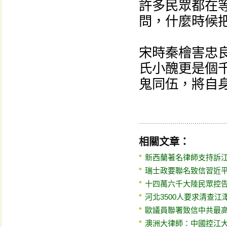
許多民眾都在
問，什麼時候
宋時秦檜害忠
氏小醜更是個
鬼同伍，將自
相關文章：
新西蘭著名律師支持訴
瑞士政要聯名致信習近平
十四萬六千大陸民眾控告
河北3500人要求清查江
歐議員聯署致信中共最高
澳洲大律師：中國控江大