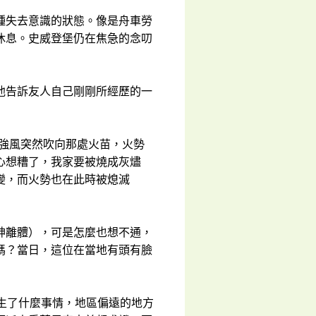
種失去意識的狀態。像是舟車勞
休息。史威登堡仍在焦急的念叨
他告訴友人自己剛剛所經歷的一
陣強風突然吹向那處火苗，火勢
心想糟了，我家要被燒成灰燼
變，而火勢也在此時被熄滅
神離體），可是怎麼也想不通，
嗎？當日，這位在當地有頭有臉
生了什麼事情，地區偏遠的地方