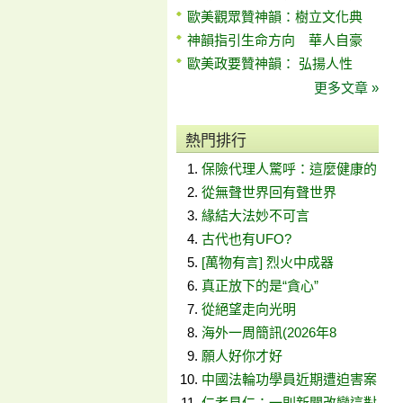
歐美觀眾贊神韻：樹立文化典
神韻指引生命方向 華人自豪
歐美政要贊神韻： 弘揚人性
更多文章 »
熱門排行
保險代理人驚呼：這麼健康的
從無聲世界回有聲世界
緣結大法妙不可言
古代也有UFO?
[萬物有言] 烈火中成器
真正放下的是“貪心”
從絕望走向光明
海外一周簡訊(2026年8
願人好你才好
中國法輪功學員近期遭迫害案
仁者見仁：一則新聞改變這對