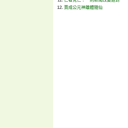
賈成公元神離體隨仙