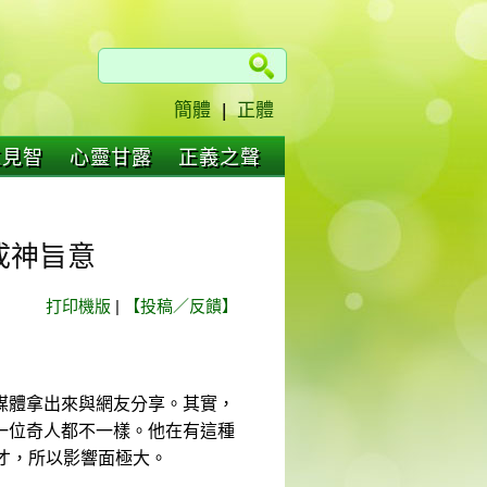
簡體
|
正體
仁見智
心靈甘露
正義之聲
成神旨意
打印機版
|
【投稿／反饋】
媒體拿出來與網友分享。其實，
一位奇人都不一樣。他在有這種
才，所以影響面極大。