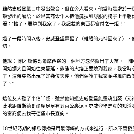
雖然史威登堡口中發出聲音，但在旁人看來，他當時是處於一
頓發出的囈語。於是富商命仆人把他攙扶到舒服的椅子上半躺
著：“糟了，要燒到我家了，我記載的東西都會付之一炬！”
過了一段時間以後，史威登堡蘇醒了（離體的元神回來了），
切。
他說：“剛才斯德哥爾摩西邊的一個地方忽然竄出了火苗，一
開始擴大且開始往東蔓延，熊熊的火焰正要燒到我家，我當時
了，這時突然出現了好幾位天使，他們保護了我家並將風向改
了。”
這位友人聽了半信半疑，雖然他知道史威登堡能靈魂出竅（元
此地距離斯德哥爾摩足足有五百公裏遠。史威登堡是真的知道
的富商便去找哥德堡市長查詢。
18世紀時期的訊息傳播是用最傳統的方式來進行，所以不管發