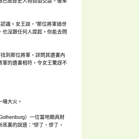
跟已故歷史人物自由交談。後來
不認識。女王說，“那位將軍過世
，也沒跟任何人提起。你能去問
字找到那位將軍，詳問其遺書內
將軍的遺書相符，令女王驚訝不
一場大火。
thenburg）一位當地頗具財
斯底裏的說道：“慘了、慘了，