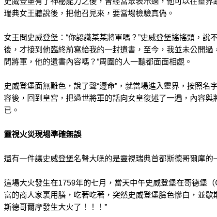
史威登堡有了神秘能力之後，曾經當眾表示過，他可以在靈界
瑞典女王聽說後，把他召見來，要當場檢驗真偽。
女王問史威登堡：“你認識某某將軍嗎？”史威登堡搖搖頭，說
後，才接到他臨終前寫給我的一封遺書，至今，我並未公開過
問將軍，他的遺書內容嗎？”周圍的人一聽都面面相覷。
史威登堡面無難色，說了聲“遵命”，就當場進入靈界，按照名
容後，回到皇宮，把過世將軍的話向女皇復述了一遍，內容與
已。
靈視火災現場準確無誤
還有一件讓史威登堡名聲大噪的是靈視瑞典首都斯德哥爾摩的
這場大火發生在1759年的七月，當天中午史威登堡在哥德堡（Go
富的商人家裏用膳，吃著吃著，突然史威登堡臉色慘白，並歇
斯德哥爾摩發生大火了！！！”