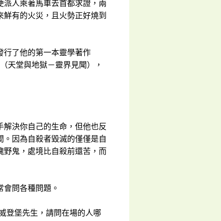
便派人乘著馬車去首都求證，兩
來鮮有的火災，且火勢正好燒到
發行了他的第一本靈學著作
d and seen”（天堂與地獄－靈界見聞），
手解決你自己的生命，但他也反
間。因為自殺者毀滅的僅僅是自
魂野鬼，處境比自殺前還苦，而
常會問各種問題。
史威登堡先生，請問在場的人哪