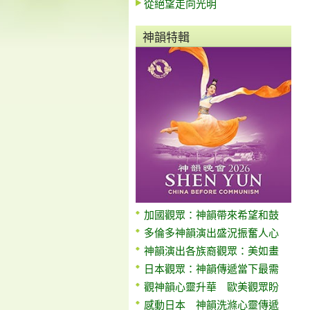
從絕望走向光明
神韻特輯
加國觀眾：神韻帶來希望和鼓
多倫多神韻演出盛況振奮人心
神韻演出各族裔觀眾：美如畫
日本觀眾：神韻傳遞當下最需
觀神韻心靈升華 歐美觀眾盼
感動日本 神韻洗滌心靈傳遞