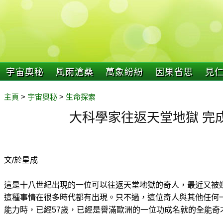
宇宙奧秘
風雨滄桑
萬象紛紛
因果省思
見
主頁
>
宇宙奧秘
>
生命探索
大科學家往返天堂地獄 完
文/於星成
這是十八世紀出現的一位可以往返天堂地獄的奇人，最近又被
這種事情在很多時代都有出現。只不過，這位奇人與其他任何
能力時，已經57歲，已經是譽滿歐洲的一位功成名就的全能奇