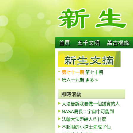
首頁
五千文明
萬古機緣
第七十一期
第七十期
第六十九期
更多 »
即時滾動
大法告訴我要做一個誠實的人
NASA局長：宇宙中可能到
法輪大法帶給人些什麼
不起眼的小道士先成了仙