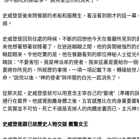
“你不該吃的那麼多。”說完便忽然的消失了。
史威登堡後來問餐館的老板和服務生，看沒看到剛才的這一幕
過。
史威登堡回到住處的時候，不斷的回想他今天在餐廳所見到的
來他想著想著就睡著了，在迷迷糊糊之間，他的房間被強烈的
瞇起眼來。令他吃驚的是，他在餐廳看到的那位神秘人士從光
睛說：“不要害怕，我是神派來的使者，我來這裏是要給你一
要將你所見的、所經歷的事情，一項一項記載下來，轉達給世
命。”說完以後，“神的使者”與伴隨的白光一起消失了。
從那天起，史威登堡就可以用意念主宰自己的“靈魂”（準確的
通行在靈界。他感覺脫離身體之後，五官感應比在肉身裏要靈
亡其實並不可怕，死亡不過是丟掉人的肉體皮囊而已，主元神
史威登堡跟已故歷史人物交談 震驚女王