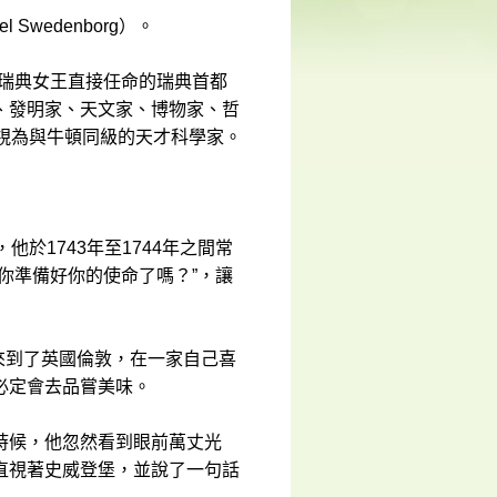
Swedenborg）。
由瑞典女王直接任命的瑞典首都
、發明家、天文家、博物家、哲
視為與牛頓同級的天才科學家。
載，他於1743年至1744年之間常
你準備好你的使命了嗎？”，讓
他來到了英國倫敦，在一家自己喜
必定會去品嘗美味。
時候，他忽然看到眼前萬丈光
直視著史威登堡，並說了一句話