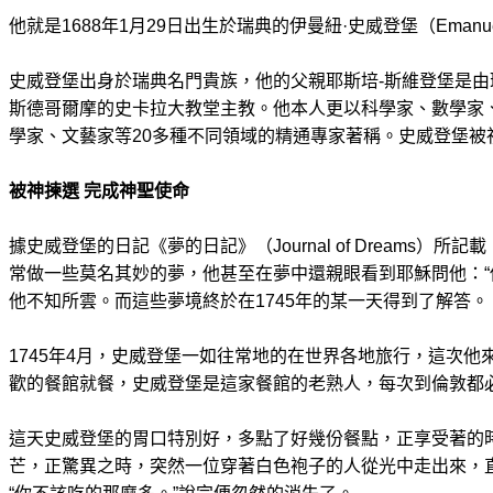
他就是1688年1月29日出生於瑞典的伊曼紐·史威登堡（Emanuel 
史威登堡出身於瑞典名門貴族，他的父親耶斯培-斯維登堡是
斯德哥爾摩的史卡拉大教堂主教。他本人更以科學家、數學家
學家、文藝家等20多種不同領域的精通專家著稱。史威登堡被
被神揀選 完成神聖使命
據史威登堡的日記《夢的日記》（Journal of Dreams）所記
常做一些莫名其妙的夢，他甚至在夢中還親眼看到耶穌問他：“
他不知所雲。而這些夢境終於在1745年的某一天得到了解答。
1745年4月，史威登堡一如往常地的在世界各地旅行，這次
歡的餐館就餐，史威登堡是這家餐館的老熟人，每次到倫敦都
這天史威登堡的胃口特別好，多點了好幾份餐點，正享受著的
芒，正驚異之時，突然一位穿著白色袍子的人從光中走出來，