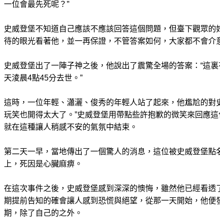
一位會最先死呢？”
史威登堡不知道自己應該不應該回答這個問題，但臺下觀眾的
待的眼光看著他，並一再保證，不管答案如何，大家都不會介
史威登堡出了一陣子神之後，他說出了震驚全場的答案：“這
天淩晨4點45分去世。”
這時，一位年輕、瀟灑、俊秀的年輕人站了起來，他尷尬的對
玩笑也開得太大了。”史威登堡用帶點些許抱歉的微笑來回應
就在這種讓人稍感不安的氣氛中結束。
第二天一早，當地傳出了一個驚人的消息，這位被史威登堡點名
上，死因是心臟麻痹。
在這次事件之後，史威登堡感到深深的懊悔，雖然他已經看透
期提前告知的確會讓人感到恐慌與絕望，從那一天開始，他便
期，除了自己的之外。