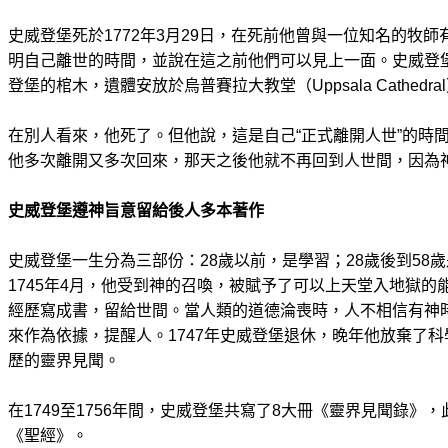
史威登堡死於1772年3月29日，在死前他曾與一位知名的牧
明自己離世的時間，並說在這之前他們可以見上一面。史威登
登堡的棺木，遺體安放於烏普賽拉大教堂（Uppsala Cathedra
在別人看來，他死了。但他說，這是自己“正式離開人世”的時間
他多次離開又多次回來，那天之後他就不再回到人世間，因為
史威登堡遵神旨意留給後人多本著作
史威登堡一生分為三部份：28歲以前，是學習；28歲後到58
1745年4月，他受到神的召喚，被賦予了可以上天堂入地獄
經歷寫成書，留給世間。當人類的道德淪喪時，人不相信有神
來作為依據，提醒人。1747年史威登堡退休，晚年他放棄了
歷的靈界見聞。
在1749至1756年間，史威登堡共寫了8大冊《靈界見聞錄》
《聖經》。