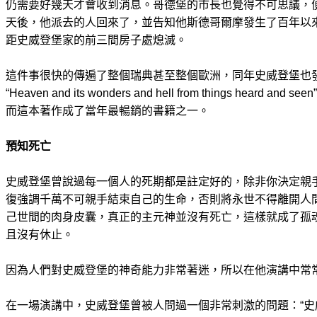
仍需要好幾天才會收到消息。哥德堡的市長也覺得不可思議，
天後，他派去的人回來了，並告知他斯德哥爾摩發生了百年以
距史威登堡家的前三間房子處熄滅。
這件事很快的傳遍了整個瑞典甚至整個歐洲，同年史威登堡也
“Heaven and its wonders and hell from things hear
而這本著作成了當年最暢銷的書籍之一。
預知死亡
史威登堡曾說過每一個人的死期都是註定好的，除非你決定親
復強調千萬不可親手結束自己的生命，否則將永世不得離開人
己世間的肉身皮囊，真正的主元神並沒有死亡，這樣就成了孤
且沒有休止。
因為人們對史威登堡的神奇能力非常著迷，所以在他演講中常
在一場演講中，史威登堡曾被人問過一個非常刺激的問題：“