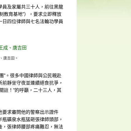
學員及家屬共三十人，前往黑龍
制教育基地”），要求立即釋放
一日四位律師與七名法輪功學員
成、唐吉田。
團”。很多中國律師與公民親赴
所前靜坐守夜並連續絕食抗爭，
關註！”的呼籲，二十三人，其
他要求審問他的警察出示證件
半瓶礦泉水瓶猛砸張律師頭部，
後，張律師腰部疼痛難忍，無法