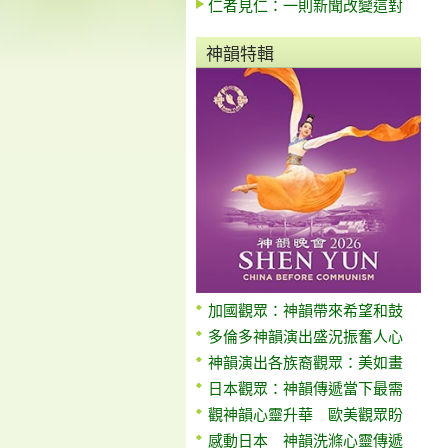
仁者見仁：一則新聞改變這對
神韻特輯
加國觀眾：神韻帶來希望和鼓
多倫多神韻演出盛況振奮人心
神韻演出各族裔觀眾：美如畫
日本觀眾：神韻傳遞當下最需
觀神韻心靈升華 歐美觀眾盼
感動日本 神韻洗滌心靈傳遞