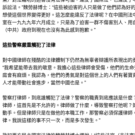
訴訟法。”魏勞赫博士：“這些被迫害的人只是做了他們認為好
想使這個世界變得更好。這怎麼能違反了法律呢？在中國刑法
室在一九九九年六月成立，只是為了迫害一群不傷害別人、用
（中共）政府到現在也沒有為此感到抱歉。”
這些警察嚴重觸犯了法律
對中國律師在殘酷的法律體制下仍然為無辜者辯護所表現出的
“我希望能帶去我的敬意。我擔心這些律師會受傷，他們的生
庭會有麻煩。我認為，他們的勇氣是對這個世上的人們有著寶
人才能帶動社會進步，當然中國也是。”
警察打律師，到底誰觸犯了法律？警察的職責到底應該是什麼
律師，這首先是不允許的。律師做了什麼，導致警察打他呢？
動手。但是律師只是在做他的本職工作，那警察必須保護律師
律。我說這樣的事不只一次，而是多次發生。”