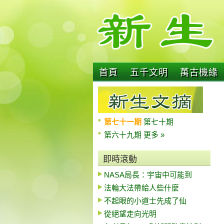
首頁
五千文明
萬古機緣
第七十一期
第七十期
第六十九期
更多 »
即時滾動
NASA局長：宇宙中可能到
法輪大法帶給人些什麼
不起眼的小道士先成了仙
從絕望走向光明