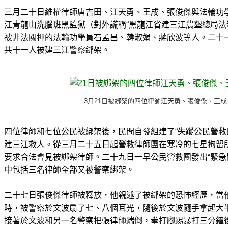
三月二十日維權律師唐吉田、江天勇、王成、張俊傑與法輪功
江青龍山洗腦班黑監獄（對外謊稱“黑龍江省建三江農墾總局法
被非法關押的法輪功學員石孟昌、韓淑娟、蔣欣波等人。二十
共十一人被建三江警察綁架。
3月21日被綁架的四位律師江天勇、張俊傑、王
四位律師和七位公民被綁架後，民間自發組建了“失蹤公民營救
建三江救人。從三月二十五日起營救律師團在寒冷的七星拘留
要求合法會見被綁架律師。二十九日一早公民營救團發出“緊急
中包括三名律師全部又被警察綁架。
二十七日張俊傑律師被釋放，他親述了被綁架的恐怖經歷，當
時，被警察於文波扇了七、八個耳光，隨後於文波隨手拿起大
接著於文波和另一名警察把張律師踹倒，拳打腳踢暴打三分鐘