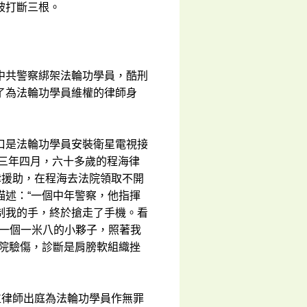
被打斷三根。
中共警察綁架法輪功學員，酷刑
了為法輪功學員維權的律師身
口是法輪功學員安裝衛星電視接
一三年四月，六十多歲的程海律
律援助，在程海去法院領取不開
描述：“一個中年警察，他指揮
制我的手，終於搶走了手機。看
外一個一米八的小夥子，照著我
醫院驗傷，診斷是肩膀軟組織挫
位律師出庭為法輪功學員作無罪