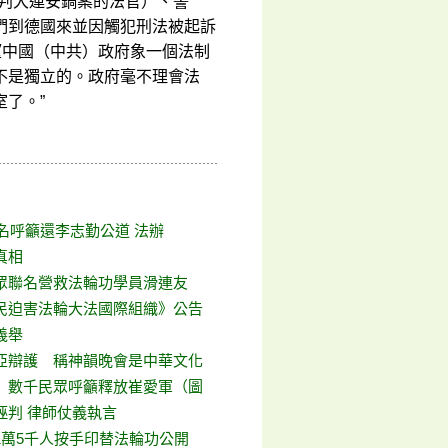
審判大連安鍋案的法官）、警
們到德國來並因觸犯刑法被起訴
望中國（中共）政府象一個法制
不是獨立的。政府毫不理會法
了。”
簽名呼籲還李志勤公道 法辦
真相
眾聯名營救法輪功學員滑連友
民迫害法輪大法國際組織》公告
義舉
亞辯護 稱神韻晚會是中華文化
 數千民眾呼籲釋放崔愛軍（圖
誣判 律師仗義執言
1萬5千人按手印替法輪功公開