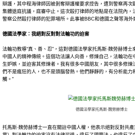
辯護，其中程海律師因被剝奪辯護權要求控告，遭到警察再次
集體退庭抗議，庭審中止。這次毆打律師的地點是在法院內，
警察公然毆打律師的犯罪場所。此事被BBC和德國之聲等海外
德國法學家：我絕對反對對法輪功的迫害
法輪功教導“真、善、忍”，這對德國法學家托馬斯·魏勞赫博士
中國人的精神傳統。這個功法讓人向善，修煉自己，法輪功在
生妒嫉，並迫害其修煉者。我有很多中國朋友，其中很多修煉
們不是瘋狂的人，也不是頭腦發熱。他們靜靜的，有分析能力
觸。”
德國法學家托馬斯·魏勞赫博士
托馬斯·魏勞赫博士一直在關註中國人權，他表示絕對反對共產
黨）對法輪功的迫害沒有法律可循，違反了國際法，也違反了