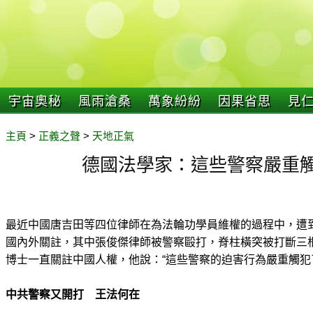
宇宙奧秘
風雨滄桑
萬象紛紛
因果省思
見
主頁
>
正義之聲
>
天地正氣
德國法學家：這些警察嚴重
最近中國唐吉田等四位律師在為法輪功學員維權的過程中，遭
國內外關註，其中張俊傑律師被警察毆打，脊柱橫突被打斷三
博士一直關註中國人權，他說：“這些警察的迫害行為嚴重觸犯
中共警察又開打 王法何在