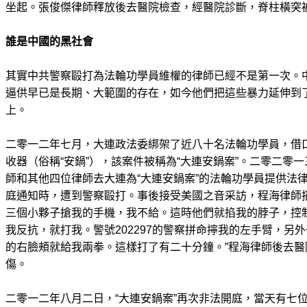
坐起。張俊傑律師釋放後去醫院檢查，經醫院診斷，脊柱橫突
誰是中國的黑社會
其實中共警察毆打為法輪功學員維權的律師已經不是第一次。
逼供早已是長期、大範圍的存在，如今他們把這些暴力延伸到
上。
二零一二年七月，大連政法委綁架了近八十名法輪功學員，借
收器（俗稱“安鍋”），該案件被稱為“大連安鍋案”。二零二零
師和其他四位律師去大連為“大連安鍋案”的法輪功學員提供法
庭通知時，遭到警察毆打。事後接受美國之音采訪，程海律師
三個小夥子搶我的手機，我不給。這時他們就掐我的脖子，控
我反抗，就打我。警號202297的警察拼命擰我的左手臂，另
的右臉頰就給我兩拳。這樣打了有二十分鐘。”程海律師後去
傷。
二零一二年八月二日，“大連安鍋案”再次非法開庭，當天有七