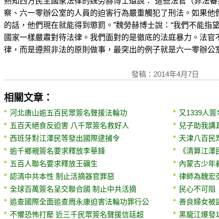
熟知西方民主國家法律的魏勞赫博士還說：“這些法官（非法
察、六一零辦公室的人員的迫害行為嚴重觸犯了刑法。如果他
的話，他們現在就能得到懲罰。”魏勞赫博士說：“我們不能指
國家一樣嚴肅對待法律。我們面對的是徹底的法庭暴力。法官
律，而是遵照非法的原則做事，最突出的例子就是六一零辦公室
發稿：2014年4月7日
相關文章：
河北唐山逾五百民眾簽名聲援法輪功
又1339人
五百天絕食反迫害 八千眾簽名救好人
兒子助我講
西班牙對江澤民等發出國際逮捕令
天津八百民
逾千鄉親簽名要求釋放李華鋒
《清算江澤
五百人聯名要求釋放王礦生
內蒙古少年
認清中共本性 制止活摘器官罪惡
律師為魏宏
全球百萬簽名呈交聯合國 制止中共活摘
民心不可阻
追查國際全面追查周永康迫害法輪功罪行公
善良婦女被
不懼恐怖打壓 近三千民眾簽名聲援信廷超
黑龍江爆發