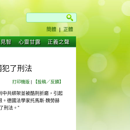
簡體
|
正體
仁見智
心靈甘露
正義之聲
觸犯了刑法
打印機版
|
【投稿／反饋】
到中共綁架並被酷刑折磨，引起
根。德國法學家托馬斯·魏勞赫
了刑法。”