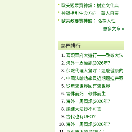
歐美觀眾贊神韻：樹立文化典
神韻指引生命方向 華人自豪
歐美政要贊神韻： 弘揚人性
更多文章 »
熱門排行
喜觀華府大遊行——致敬大法
海外一周簡訊(2026年7
保險代理人驚呼：這麼健康的
中國法輪功學員近期遭迫害案
從無聲世界回有聲世界
害佛而死 敬佛而生
海外一周簡訊(2026年7
緣結大法妙不可言
古代也有UFO?
海外一周簡訊(2026年7
真正放下的是“貪心”