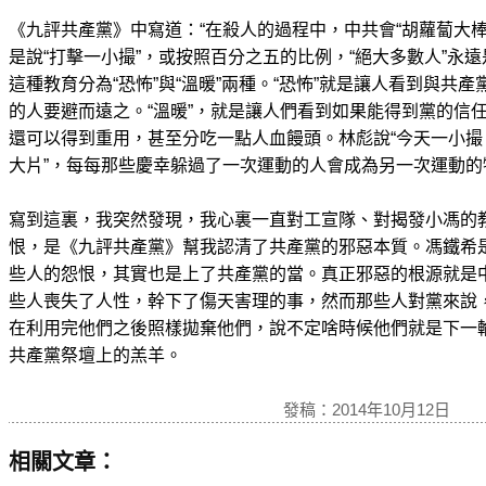
《九評共產黨》中寫道：“在殺人的過程中，中共會“胡蘿蔔大
是說“打擊一小撮”，或按照百分之五的比例，“絕大多數人”永遠
這種教育分為“恐怖”與“溫暖”兩種。“恐怖”就是讓人看到與共
的人要避而遠之。“溫暖”，就是讓人們看到如果能得到黨的信
還可以得到重用，甚至分吃一點人血饅頭。林彪說“今天一小
大片”，每每那些慶幸躲過了一次運動的人會成為另一次運動的
寫到這裏，我突然發現，我心裏一直對工宣隊、對揭發小馮的
恨，是《九評共產黨》幫我認清了共產黨的邪惡本質。馮鐵希
些人的怨恨，其實也是上了共產黨的當。真正邪惡的根源就是
些人喪失了人性，幹下了傷天害理的事，然而那些人對黨來說
在利用完他們之後照樣拋棄他們，說不定啥時候他們就是下一
共產黨祭壇上的羔羊。
發稿：2014年10月12日
相關文章：