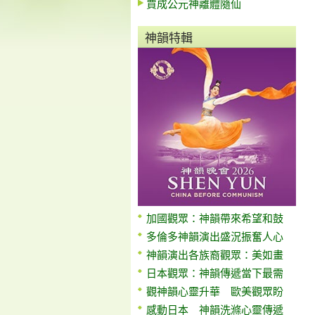
賈成公元神離體隨仙
神韻特輯
加國觀眾：神韻帶來希望和鼓
多倫多神韻演出盛況振奮人心
神韻演出各族裔觀眾：美如畫
日本觀眾：神韻傳遞當下最需
觀神韻心靈升華 歐美觀眾盼
感動日本 神韻洗滌心靈傳遞