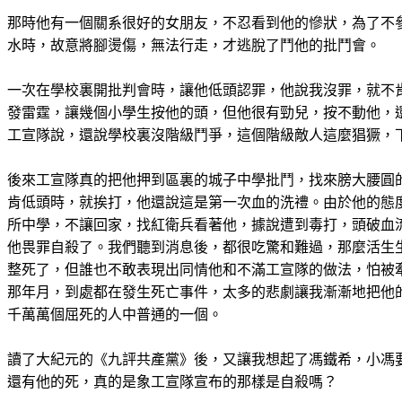
那時他有一個關系很好的女朋友，不忍看到他的慘狀，為了不
水時，故意將腳燙傷，無法行走，才逃脫了鬥他的批鬥會。
一次在學校裏開批判會時，讓他低頭認罪，他說我沒罪，就不
發雷霆，讓幾個小學生按他的頭，但他很有勁兒，按不動他，
工宣隊說，還說學校裏沒階級鬥爭，這個階級敵人這麼猖獗，
後來工宣隊真的把他押到區裏的城子中學批鬥，找來膀大腰圓
肯低頭時，就挨打，他還說這是第一次血的洗禮。由於他的態
所中學，不讓回家，找紅衛兵看著他，據說遭到毒打，頭破血
他畏罪自殺了。我們聽到消息後，都很吃驚和難過，那麼活生
整死了，但誰也不敢表現出同情他和不滿工宣隊的做法，怕被
那年月，到處都在發生死亡事件，太多的悲劇讓我漸漸地把他
千萬萬個屈死的人中普通的一個。
讀了大紀元的《九評共產黨》後，又讓我想起了馮鐵希，小馮要
還有他的死，真的是象工宣隊宣布的那樣是自殺嗎？