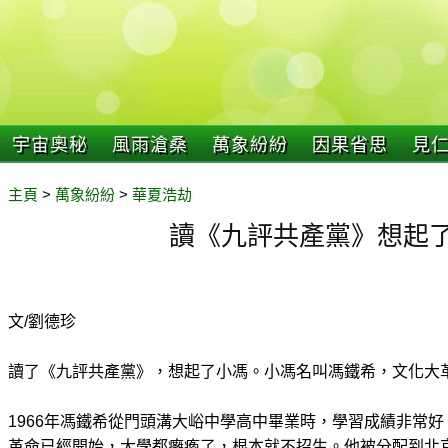
宇宙奧秘
風雨滄桑
萬象紛紛
因果省思
見
主頁
>
萬象紛紛
>
華夏浩劫
讀《九評共產黨》想起
文/劉德珍
讀了《九評共產黨》，想起了小馮。小馮名叫馮鐵希，文化大革
1966年馮鐵希從門頭溝大峪中學高中畢業時，學習成績非常
革命已經開始，大學都癱瘓了，根本就不招生。他被分配到北