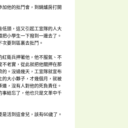
參加他的批鬥會，到鍋爐房打開
肯低頭，這又引起工宣隊的人大
還把小學生一下撥到一邊去了。
下次要到區裏去批鬥。
的紅衛兵押著他，他不服氣、不
度不老實，從此就把他關押在那
流的。沒過幾天，工宣隊就宣布
生的大小夥子，才幾個月，就被
牽連，沒有人對他的死負責任。
的事給忘了，他也只是文革中千
是活到這會兒，該有60歲了。