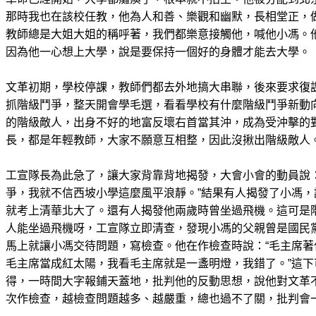
那時我也在該校任教，他為人和善、樂觀和幽默，長相堂正，
教師總是大姐大姐的稱呼著，我們都樂意接觸他，喊他小馮。
因為他一心想上大學，說是要保持一個好的身體才能去大學。
文革初期，學校停課，教師們都去外地搞大串聯，後來要求復
抓階級鬥爭，整天開會學毛選，看看學校有什麼階級鬥爭新動
的階級敵人，出身不好的地富反壞右首當其沖，成為受沖擊的
長，都是年輕教師，大家不願意互相整，因此沒揪出階級敵人
工宣隊長為此急了，讓大家背靠背地揭發，大會小會的動員說
爭，我就不信西坡小學這麼風平浪靜。”結果有人揭發了小馮
就考上清華北大了。還有人揭發他兩歲時曾坐過飛機。這可是
人能坐過飛機呀，工宣隊立即清查，發現小馮的父親曾是國民
馬上就讓小馮交待問題，寫檢查。他在作檢查時說：“毛主席
毛主席當成紅太陽，我看毛主席就是一盞明燈，我錯了。”這
得，一時間大字報鋪天蓋地，批判他的反動思想，說他對文革
次作檢查，越檢查問題越多、越嚴重，總也過不了關，批判會