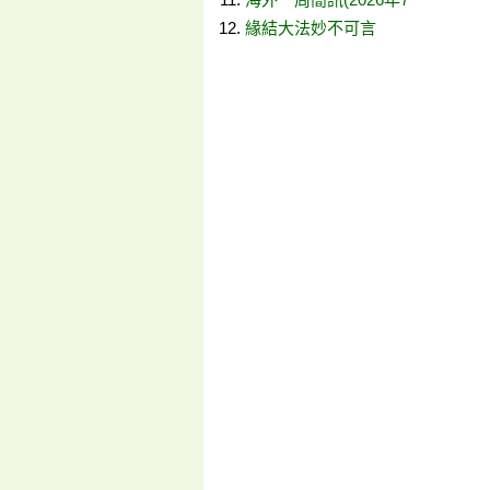
緣結大法妙不可言