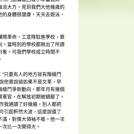
做派大方，見到我們大他幾歲的
他的身體很健康，天天去遊泳，
課鬧革命，工宣隊駐進學校，狠
向。當時別的學校都揪出了所謂
對象。可我們學校成立時間不
。
：“只要有人的地方就有階級鬥
，說他曾說過如果不是文革，早
階級鬥爭新動向，那年月有幾個
黨軍官，在解放初期被鎮壓了。
著作我通讀了好幾遍，別人都把
下可引起軒然大波，這麼說還了
不滿，對偉大領袖不敬。他一次
一次比一次開得大。