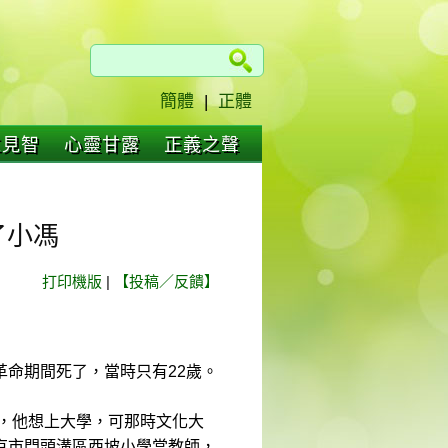
簡體
|
正體
仁見智
心靈甘露
正義之聲
了小馮
打印機版
|
【投稿／反饋】
命期間死了，當時只有22歲。
好，他想上大學，可那時文化大
京市門頭溝區西坡小學當教師，