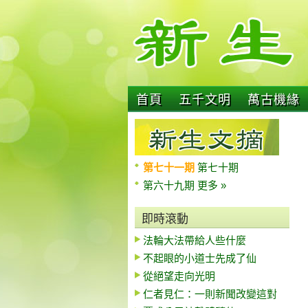
首頁
五千文明
萬古機緣
第七十一期
第七十期
第六十九期
更多 »
即時滾動
法輪大法帶給人些什麼
不起眼的小道士先成了仙
從絕望走向光明
仁者見仁：一則新聞改變這對