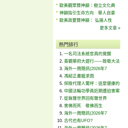
歐美觀眾贊神韻：樹立文化典
神韻指引生命方向 華人自豪
歐美政要贊神韻： 弘揚人性
更多文章 »
熱門排行
一名司法系統官員的覺醒
喜觀華府大遊行——致敬大法
海外一周簡訊(2026年7
馮紹正畫龍求雨
保險代理人驚呼：這麼健康的
中國法輪功學員近期遭迫害案
從無聲世界回有聲世界
害佛而死 敬佛而生
海外一周簡訊(2026年7
古代也有UFO?
海外一周簡訊(2026年7