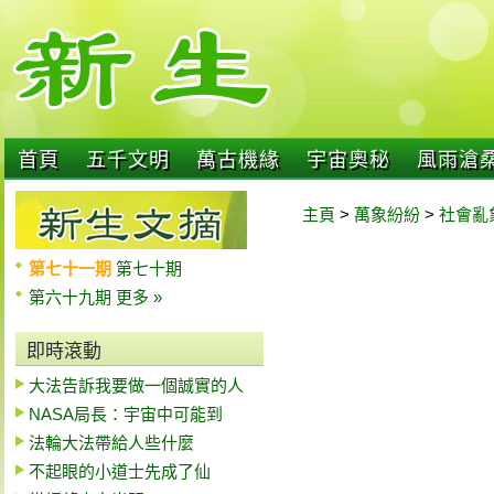
首頁
五千文明
萬古機緣
宇宙奧秘
風雨滄
主頁
>
萬象紛紛
>
社會亂
第七十一期
第七十期
第六十九期
更多 »
即時滾動
大法告訴我要做一個誠實的人
NASA局長：宇宙中可能到
法輪大法帶給人些什麼
不起眼的小道士先成了仙