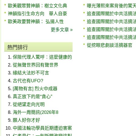
歐美觀眾贊神韻：樹立文化典
曝光薄熙來案背後的驚
神韻指引生命方向 華人自豪
追查國際關於中共活摘
歐美政要贊神韻： 弘揚人性
追查國際關於中共活摘
追查國際關於中共活摘
更多文章 »
追查國際關於中共活摘
從挖眼悲劇談活摘器官
熱門排行
保險代理人驚呼：這麼健康的
從無聲世界回有聲世界
緣結大法妙不可言
古代也有UFO?
[萬物有言] 烈火中成器
真正放下的是“貪心”
從絕望走向光明
海外一周簡訊(2026年8
願人好你才好
中國法輪功學員近期遭迫害案
仁者見仁：一則新聞改變這對