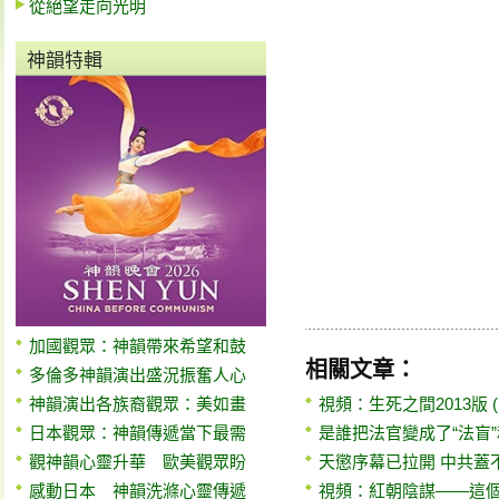
從絕望走向光明
神韻特輯
加國觀眾：神韻帶來希望和鼓
相關文章：
多倫多神韻演出盛況振奮人心
神韻演出各族裔觀眾：美如畫
視頻：生死之間2013版 (1)
日本觀眾：神韻傳遞當下最需
是誰把法官變成了“法盲
觀神韻心靈升華 歐美觀眾盼
天懲序幕已拉開 中共蓋
感動日本 神韻洗滌心靈傳遞
視頻：紅朝陰謀——這