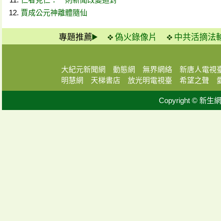
賈成公元神離體隨仙
專題推薦
偽火錄像片
中共活摘法
大紀元新聞網
動態網
無界網絡
新唐人電視
明慧網
天梯書店
放光明電視臺
希望之聲
Copyright © 新