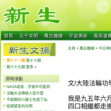
首頁
五千文明
萬古機緣
宇宙奧秘
風雨滄
主頁
>
萬古機緣
>
今日神
第七十一期
第七十期
第六十九期
更多 »
即時滾動
文/大陸法輪功
NASA局長：宇宙中可能到
法輪大法帶給人些什麼
我是九五年六
不起眼的小道士先成了仙
四口相繼都走
從絕望走向光明