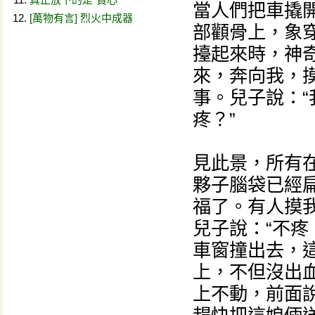
當人們把車撬
[萬物有言] 烈火中成器
部顴骨上，象穿
擡起來時，神
來，奔向我，摸
事。兒子說：
疼？”
見此景，所有
夥子腦袋已經
福了。有人摸
兒子說：“不疼
車窗撞出去，
上，不但沒出
上不動，前面