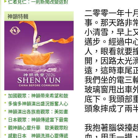
仁者見仁：一則新聞改變這對
二零零一年十
神韻特輯
事。那天路非
小清雪，早上
邁步。經過中
人，眼看就要
開，因路太光
遠，這時車尾
我們坐的電三
玻璃窗甩出車
加國觀眾：神韻帶來希望和鼓
底下。我頭部
多倫多神韻演出盛況振奮人心
頭象摔成了兩
神韻演出各族裔觀眾：美如畫
日本觀眾：神韻傳遞當下最需
我抱著腦袋擡
觀神韻心靈升華 歐美觀眾盼
血，用手一摸
感動日本 神韻洗滌心靈傳遞