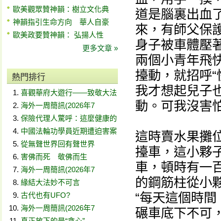
歐美觀眾贊神韻：樹立文化典
道是腦裏出血
神韻指引生命方向 華人自豪
來，有師父保
歐美政要贊神韻： 弘揚人性
身子被車體壓
更多文章 »
兩個小青年飛
擡動，就招呼“
熱門排行
我才想起兒子
喜觀華府大遊行——致敬大法
動。可我沒害怕，
海外一周簡訊(2026年7
保險代理人驚呼：這麼健康的
中國法輪功學員近期遭迫害案
這時賣水果攤
從無聲世界回有聲世界
擡車，這小夥
害佛而死 敬佛而生
車，頓時有一
海外一周簡訊(2026年7
的鋼筋柱從小
緣結大法妙不可言
“每天這個時
古代也有UFO?
海外一周簡訊(2026年7
碾車底下不可
真正放下的是“貪心”