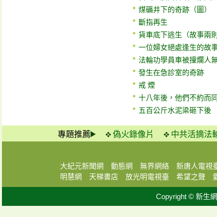
煤礦井下的奇跡（圖）
斷指再生
貨車底下逃生（故事兩
一位婦女絕處逢生的故
法輪功學員車被撞爛人
發生在急診室的奇跡
戒 煙
十八年後，他們不約而
五百公斤水泥梁砸下後
專題推薦
偽火錄像片
中共活摘法
大紀元新聞網
動態網
無界網絡
新唐人電視
明慧網
天梯書店
放光明電視臺
希望之聲
Copyright © 新