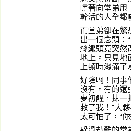
嘯著向堂弟甩
幹活的人全都
而堂弟卻在驚
出一個念頭：
絲繩頭竟突然
地上。只見地
上頓時濺滿了
好險啊！同事
沒有，有的還
夢初醒，抹一
救了我！”大
太可怕了，“
躲過劫難的堂