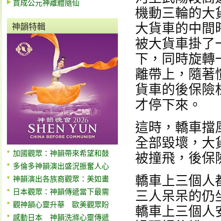
賈成公元神離體隨仙
機動三輪的大
大貨車的中間
神韻特輯
被大貨車掛了
下，同時旋轉
離帶上，隨著
貨車的後保險
才停下來。
這時，轎車擋
全部毀壞，大
加國觀眾：神韻帶來希望和鼓
被撞飛，後保
多倫多神韻演出盛況振奮人心
轎車上三個人
神韻演出各族裔觀眾：美如畫
日本觀眾：神韻傳遞當下最需
三人呆呆的仍
觀神韻心靈升華 歐美觀眾盼
轎車上三個人
感動日本 神韻洗滌心靈傳遞