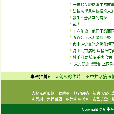
一位婦女絕處逢生的故
法輪功學員車被撞爛人
發生在急診室的奇跡
戒 煙
十八年後，他們不約而
五百公斤水泥梁砸下後
命中註定血光之災化解
身上真有病魔 法輪神奇
妙手回春 遠隔千裏治病
“東方健康博覽會”上兩
專題推薦
偽火錄像片
中共活摘法
大紀元新聞網
動態網
無界網絡
新唐人電視
明慧網
天梯書店
放光明電視臺
希望之聲
Copyright © 新