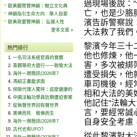
過現場後說：
歐美觀眾贊神韻：樹立文化典
亡，也是少胳
神韻指引生命方向 華人自豪
濱告訴警察說
歐美政要贊神韻： 弘揚人性
更多文章 »
大法救了我們。
黎濱今年三十
熱門排行
他也修煉，他
一名司法系統官員的覺醒
害，多次被綁
喜觀華府大遊行——致敬大法
遭受損失，他
海外一周簡訊(2026年7
馮紹正畫龍求雨
車司機後，經
保險代理人驚呼：這麼健康的
相和大法的美
中國法輪功學員近期遭迫害案
他記住“法輪
從無聲世界回有聲世界
言，要經常誠
害佛而死 敬佛而生
自身安全考慮
海外一周簡訊(2026年7
古代也有UFO?
從此黎濱對大
海外一周簡訊(2026年7