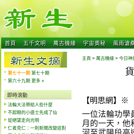
首頁
五千文明
萬古機緣
宇宙奧秘
風雨滄
主頁
>
萬古機緣
>
今日神
第七十一期
第七十期
第六十九期
更多 »
即時滾動
【明思網】※
法輪大法帶給人些什麼
不起眼的小道士先成了仙
一位法輪功學
從絕望走向光明
月的一天，他
仁者見仁：一則新聞改變這對
河至武陽段高