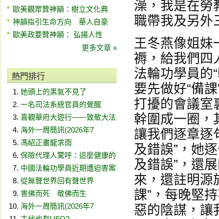
澡，我是在勞
歐美觀眾贊神韻：樹立文化典
職帶我及另外
神韻指引生命方向 華人自豪
歐美政要贊神韻： 弘揚人性
王冬燕像姐妹
更多文章 »
褥，給我們四
法輪功學員的
熱門排行
要先做好“備課
她頭上的黑氣不見了
打擾的會議室
一名司法系統官員的覺醒
幹圍成一圈，
喜觀華府大遊行——致敬大法
海外一周簡訊(2026年7
讓我們逐章逐
馮紹正畫龍求雨
及錯誤”，她
保險代理人驚呼：這麼健康的
及錯誤”，還
中國法輪功學員近期遭迫害案
來，還註明源
從無聲世界回有聲世界
課”，每晚堅
害佛而死 敬佛而生
海外一周簡訊(2026年7
惡的陰謀，讓
古代也有UFO?