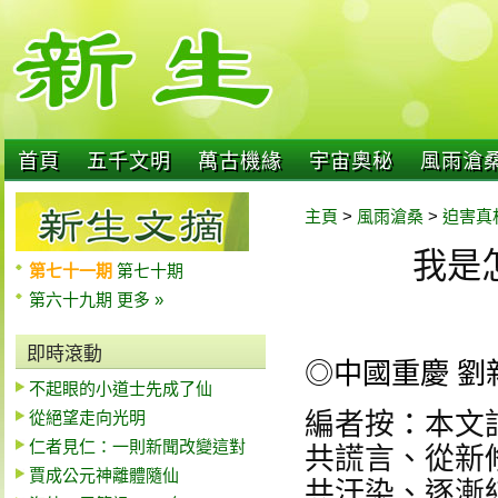
首頁
五千文明
萬古機緣
宇宙奧秘
風雨滄
主頁
>
風雨滄桑
>
迫害真
我是
第七十一期
第七十期
第六十九期
更多 »
即時滾動
◎中國重慶 劉
不起眼的小道士先成了仙
從絕望走向光明
編者按：本文
仁者見仁：一則新聞改變這對
共謊言、從新
賈成公元神離體隨仙
共汙染、逐漸