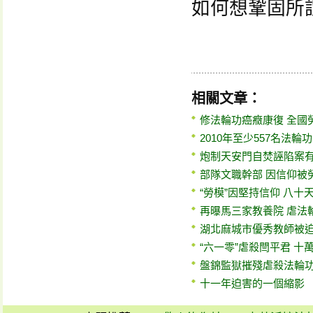
如何想鞏固所
相關文章：
修法輪功癌癥康復 全國
2010年至少557名法輪
炮制天安門自焚誣陷案有
部隊文職幹部 因信仰被
“勞模”因堅持信仰 八十
再曝馬三家教養院 虐法
湖北麻城市優秀教師被
“六一零”虐殺閆平君 十
盤錦監獄摧殘虐殺法輪
十一年迫害的一個縮影