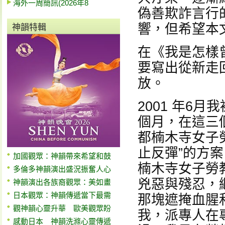
海外一周簡訊(2026年8
偽善欺詐言行
響，但希望本
神韻特輯
在《我是怎樣
要寫出從新走
放。
2001 年6
個月，在這三
都楠木寺女子
止反彈”的方
加國觀眾：神韻帶來希望和鼓
楠木寺女子勞
多倫多神韻演出盛況振奮人心
兇惡與殘忍，
神韻演出各族裔觀眾：美如畫
日本觀眾：神韻傳遞當下最需
那塊遮掩血腥和
觀神韻心靈升華 歐美觀眾盼
我，派專人在
感動日本 神韻洗滌心靈傳遞