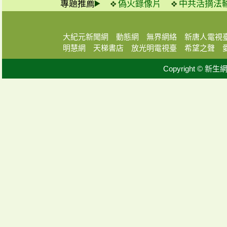
專題推薦
偽火錄像片
中共活摘法
大紀元新聞網
動態網
無界網絡
新唐人電視
明慧網
天梯書店
放光明電視臺
希望之聲
Copyright © 新