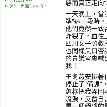
惡而真正走向“
海外一周簡訊(2026年7
一天晚上，當
準”這一段時，
他們竟然一致
炸裂了，血往
四川女子勞教所
也同樣矢口否
的會議室裏喊
我！”
王冬燕安排著
停止了“備課
怎樣把我弄回
流淚，反覆自
是一個絕望的