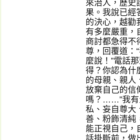
來治人，歷史
果。我說已經
的決心，越勸
有多麼嚴重，
商討都急得不
尊，回覆道：
麼說！”電話
得？你認為什
的母親、親人
放棄自己的信
嗎？……”我
私、妄自尊大
善、粉飾清純
能正視自己，
話掛斷前，做