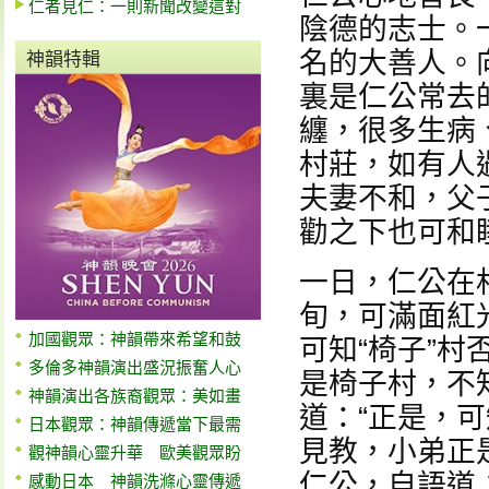
仁者見仁：一則新聞改變這對
陰德的志士。
名的大善人。
神韻特輯
裏是仁公常去
纏，很多生病
村莊，如有人
夫妻不和，父
勸之下也可和
一日，仁公在
旬，可滿面紅
加國觀眾：神韻帶來希望和鼓
可知“椅子”
多倫多神韻演出盛況振奮人心
是椅子村，不
神韻演出各族裔觀眾：美如畫
道：“正是，
日本觀眾：神韻傳遞當下最需
見教，小弟正
觀神韻心靈升華 歐美觀眾盼
仁公，自語道
感動日本 神韻洗滌心靈傳遞