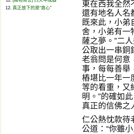
東在西我全然
真正放下的是“貪心”
還有地名人名
既來此，小弟
舍，小弟有一
薩之夢。”二
公取出一串銅
老翁問是何意
事，每每善舉
樁堪比一年一
等的看重，又
明。”的確如
真正的信佛之
仁公熱忱款待
公道：“你雖