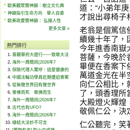
歐美觀眾贊神韻：樹立文化典
道：“小弟年
神韻指引生命方向 華人自豪
才說出尋椅子
歐美政要贊神韻： 弘揚人性
更多文章 »
老翁是個篤信
續幾十年了，
熱門排行
今年進香南嶽
喜觀華府大遊行——致敬大法
菩薩，今晚於
海外一周簡訊(2026年7
畢便在香案下
保險代理人驚呼：這麼健康的
萬道金光在半空
中國法輪功學員近期遭迫害案
向仁公相比，
從無聲世界回有聲世界
了，頭香理所
害佛而死 敬佛而生
海外一周簡訊(2026年7
大殿燈火輝煌
古代也有UFO?
敬佩仁公，決
海外一周簡訊(2026年7
緣結大法妙不可言
仁公聽完，笑
[萬物有言] 烈火中成器