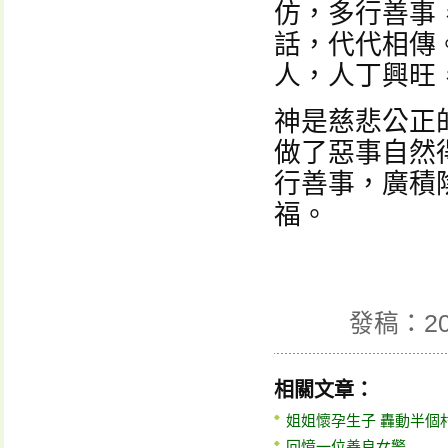
仿，多行善事
話，代代相傳
人，人丁興旺
神是慈悲公正
做了惡事自然
行善事，廣積
福。
發稿：20
相關文章：
姐姐懷孕生子 轟動半個
回憶一位善良女警