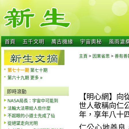
首頁
五千文明
萬古機緣
宇宙奧秘
風雨滄
主頁
>
因果省思
>
善有善
第七十一期
第七十期
第六十九期
更多 »
即時滾動
【明心網】向從
NASA局長：宇宙中可能到
世人敬稱向仁
法輪大法帶給人些什麼
年，享年八十
不起眼的小道士先成了仙
從絕望走向光明
仁公心地善良