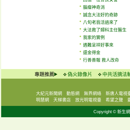
腦瘤神奇消
誠念大法好的奇跡
八旬老翁活過來了
大法救了婦科主任醫生
我家的實例
遇難呈祥好事來
還金得金
行善善報 救人改命
專題推薦
偽火錄像片
中共活摘法
大紀元新聞網
動態網
無界網絡
新唐人電視
明慧網
天梯書店
放光明電視臺
希望之聲
Copyright © 新