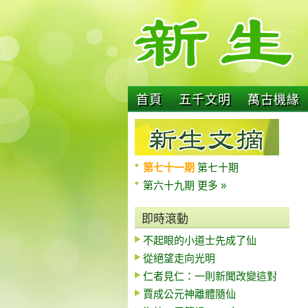
首頁
五千文明
萬古機緣
第七十一期
第七十期
第六十九期
更多 »
即時滾動
不起眼的小道士先成了仙
從絕望走向光明
仁者見仁：一則新聞改變這對
賈成公元神離體隨仙