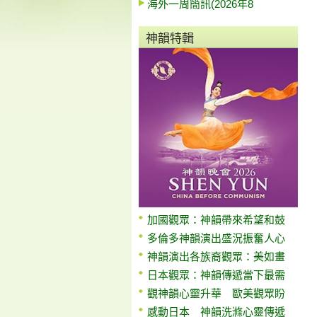
海外一周簡訊(2026年8
神韻特輯
加國觀眾：神韻帶來希望和鼓
多倫多神韻演出盛況振奮人心
神韻演出各族裔觀眾：美如畫
日本觀眾：神韻傳遞當下最需
觀神韻心靈升華 歐美觀眾盼
感動日本 神韻洗滌心靈傳遞