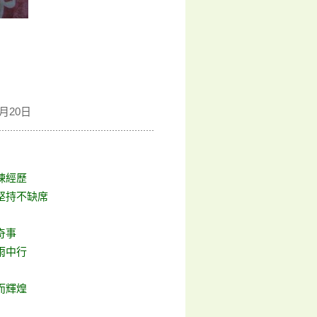
月20日
煉經歷
堅持不缺席
奇事
雨中行
而輝煌