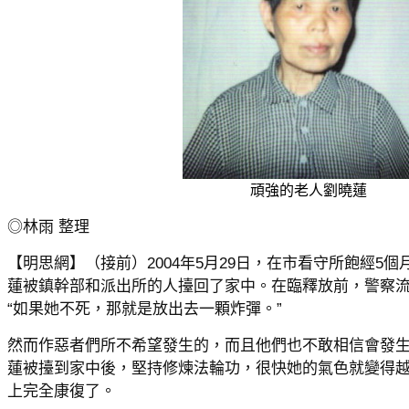
頑強的老人劉曉蓮
◎林雨 整理
【明思網】（接前）2004年5月29日，在市看守所飽經5
蓮被鎮幹部和派出所的人擡回了家中。在臨釋放前，警察
“如果她不死，那就是放出去一顆炸彈。”
然而作惡者們所不希望發生的，而且他們也不敢相信會發
蓮被擡到家中後，堅持修煉法輪功，很快她的氣色就變得
上完全康復了。