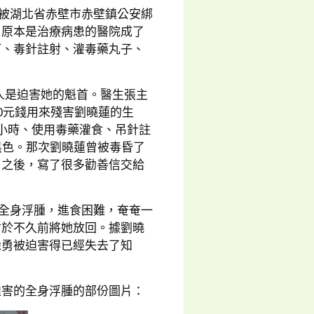
次被湖北省赤壁市赤壁鎮公安綁
。原本是治療病患的醫院成了
打、毒針註射、灌毒藥丸子、
人是迫害她的魁首。醫生張主
0元錢用來殘害劉曉蓮的生
小時、使用毒藥灌食、吊針註
黑色。那次劉曉蓮曾被毒昏了
了之後，寫了很多勸善信交給
。
成全身浮腫，進食困難，奄奄一
才於不久前將她放回。據劉曉
徐勇被迫害得已經失去了知
迫害的全身浮腫的部份圖片：