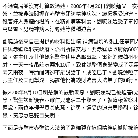
不過當局並沒有打算放過她，2006年4月26日劉曉蓮又一
架，並被非法關押在赤壁市蒲紡精神病院，繼續遭受迫害
殘害好人身體的場所，在精神病專科裏，劉曉蓮遭受了毒
高壓電、男精神病人汙辱她等種種迫害。
劉曉蓮後來自己提供的材料指出精 神病醫院的張主任等四
任與赤壁鎮邪黨政府、派出所做交易，要赤壁鎮政府給600
命。張主任及其他幾名醫生使用高壓電擊、電針劉曉蓮4個
射，一天一夜吊註毒藥水10斤，致使她整個身體變成了深
兩天兩夜，待清醒時卻不能說話了，成啞巴了。劉曉蓮啞
張主任及其他幫兇，揭露他們為錢財迫害大法弟子的罪行
據2008年9月10日明慧網的最新消息，劉曉蓮現已被迫害
息，醫生診斷後表示確信只能活二十幾天了，就這樣警察
蓮說，兩位年輕學員黃忠慧、徐勇，遭受的迫害更慘烈，
覺，黃忠慧已雙目失明。
下面是赤壁市赤壁鎮大法弟子劉曉蓮在這個精神病醫院被