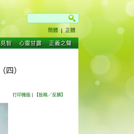
簡體
|
正體
仁見智
心靈甘露
正義之聲
（四）
打印機版
|
【投稿／反饋】