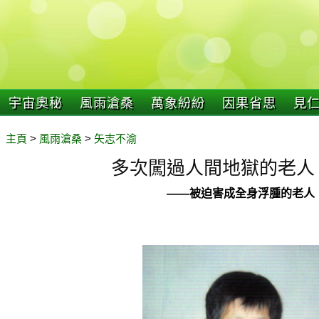
宇宙奧秘
風雨滄桑
萬象紛紛
因果省思
見
主頁
>
風雨滄桑
>
矢志不渝
多次闖過人間地獄的老人
——被迫害成全身浮腫的老人