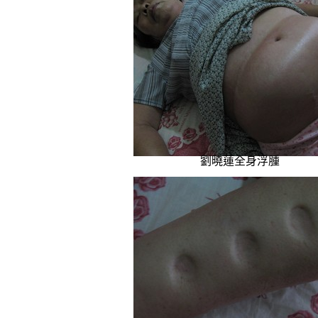
劉曉蓮全身浮腫