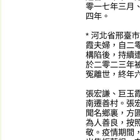
零一七年三月
四年。
* 河北省邢臺
霞夫婦，自二
構陷後，持續
於二零二三年
冤離世，終年
張宏謙、巨玉
南遷善村。張
聞名鄉裏，方
為人善良，按照
敬。疫情期間