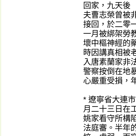
回家，九天後
夫曹志榮曾被
接回，於二零
一月被綁架勞
壞中樞神經的
時因講真相被
入唐素蘭家非
警察按倒在地
心嚴重受損，年
* 遼寧省大連
月二十三日在
姚家看守所構
法庭審。半年