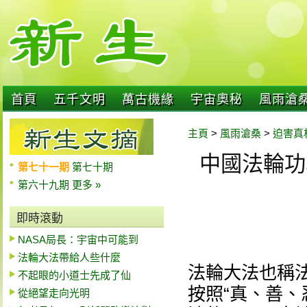
首頁
五千文明
萬古機緣
宇宙奧秘
風雨滄
主頁
>
風雨滄桑
>
迫害真
中國法輪功學
第七十一期
第七十期
第六十九期
更多 »
即時滾動
NASA局長：宇宙中可能到
法輪大法帶給人些什麼
法輪大法也稱
不起眼的小道士先成了仙
按照“真、善、
從絕望走向光明