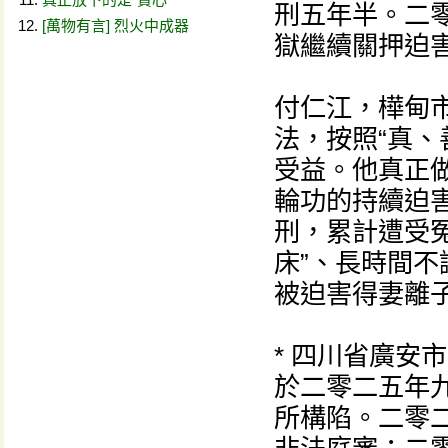
刑五年半。二
[萬物有言] 烈火中成器
獄繼續關押迫
付仁江，樺甸
法，按照“真、
受益。他真正做
輪功的持續迫
刑，累計遭受
床”、長時間
被迫害得妻離
* 四川省廣安
於二零二五年
所構陷。二零