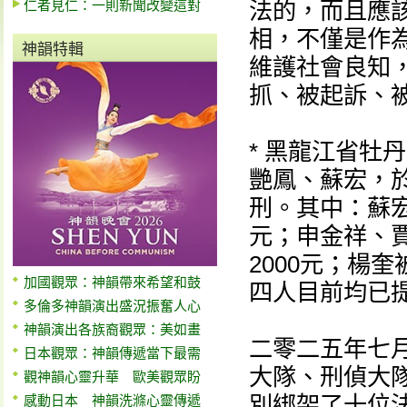
仁者見仁：一則新聞改變這對
法的，而且應
相，不僅是作
神韻特輯
維護社會良知
抓、被起訴、
* 黑龍江省牡
艷鳳、蘇宏，
刑。其中：蘇宏
元；申金祥、
2000元；楊
加國觀眾：神韻帶來希望和鼓
四人目前均已
多倫多神韻演出盛況振奮人心
神韻演出各族裔觀眾：美如畫
二零二五年七
日本觀眾：神韻傳遞當下最需
大隊、刑偵大
觀神韻心靈升華 歐美觀眾盼
別綁架了十位
感動日本 神韻洗滌心靈傳遞