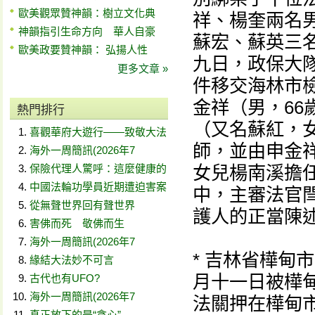
歐美觀眾贊神韻：樹立文化典
祥、楊奎兩名
神韻指引生命方向 華人自豪
蘇宏、蘇英三
歐美政要贊神韻： 弘揚人性
九日，政保大
更多文章 »
件移交海林市
金祥（男，6
熱門排行
（又名蘇紅，
喜觀華府大遊行——致敬大法
師，並由申金
海外一周簡訊(2026年7
保險代理人驚呼：這麼健康的
女兒楊南溪擔
中國法輪功學員近期遭迫害案
中，主審法官
從無聲世界回有聲世界
護人的正當陳
害佛而死 敬佛而生
海外一周簡訊(2026年7
* 吉林省樺甸
緣結大法妙不可言
月十一日被樺
古代也有UFO?
海外一周簡訊(2026年7
法關押在樺甸
真正放下的是“貪心”