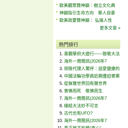
歐美觀眾贊神韻：樹立文化典
神韻指引生命方向 華人自豪
歐美政要贊神韻： 弘揚人性
更多文章 »
熱門排行
喜觀華府大遊行——致敬大法
海外一周簡訊(2026年7
保險代理人驚呼：這麼健康的
中國法輪功學員近期遭迫害案
從無聲世界回有聲世界
害佛而死 敬佛而生
海外一周簡訊(2026年7
緣結大法妙不可言
古代也有UFO?
海外一周簡訊(2026年7
真正放下的是“貪心”