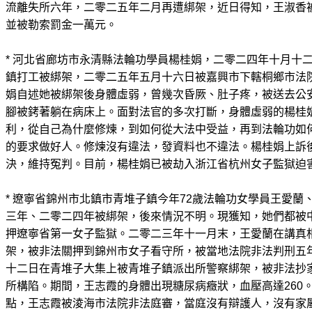
流離失所六年，二零二五年二月再遭綁架，近日得知，王淑香
並被勒索罰金一萬元。
* 河北省廊坊市永清縣法輪功學員楊桂娟，二零二四年十月十
鎮打工被綁架，二零二五年五月十六日被嘉興市下轄桐鄉市法
娟自述她被綁架後身體虛弱，曾幾次昏厥、肚子疼，被送去公
腳被銬著躺在病床上。面對法官的多次打斷，身體虛弱的楊桂
利，從自己為什麼修煉，到如何從大法中受益，再到法輪功如
的要求做好人。修煉沒有違法，發資料也不違法。楊桂娟上訴
決，維持冤判。目前，楊桂娟已被劫入浙江省杭州女子監獄迫
* 遼寧省錦州市北鎮市青堆子鎮今年72歲法輪功女學員王愛蘭
三年、二零二四年被綁架，後來情況不明。現獲知，她們都被
押遼寧省第一女子監獄。二零二三年十一月末，王愛蘭在講真
架，被非法關押到錦州市女子看守所，被當地法院非法判刑五
十二日在青堆子大集上被青堆子鎮派出所警察綁架，被非法抄
所構陷。期間，王志霞的身體出現糖尿病癥狀，血壓高達260
點，王志霞被淩海市法院非法庭審，當庭沒有辯護人，沒有家