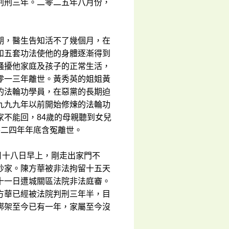
判刑三年。二零二五年八月份，
期，醫生告知活不了幾個月，在
和五套功法使他的身體逐漸得到
騷擾他家庭及孩子的正常生活，
零一三年離世。黃秀英的姐姐黃
的法輪功學員，在惡黨的長期迫
九九九年以前開始修煉的法輪功
不能回，84歲的母親聽到女兒
零二四年年底含冤離世。
月十八日早上，剛走出家門不
抄家。陳方華被非法拘留十五天
十一日遭城關區法院非法庭審。
方華已經被法院判刑三年半，目
綁架至今已有一年，家屬至今沒