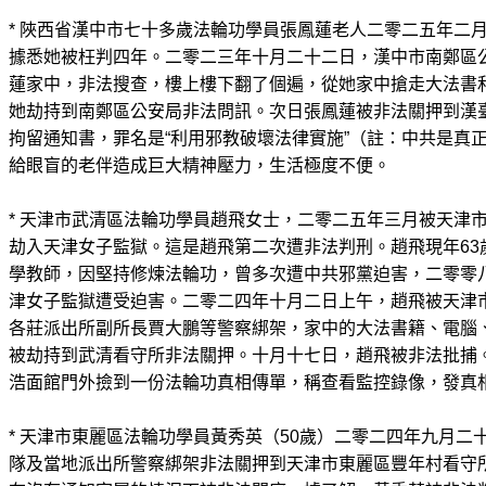
* 陜西省漢中市七十多歲法輪功學員張鳳蓮老人二零二五年二
據悉她被枉判四年。二零二三年十月二十二日，漢中市南鄭區
蓮家中，非法搜查，樓上樓下翻了個遍，從她家中搶走大法書
她劫持到南鄭區公安局非法問訊。次日張鳳蓮被非法關押到漢
拘留通知書，罪名是“利用邪教破壞法律實施”（註：中共是真
給眼盲的老伴造成巨大精神壓力，生活極度不便。
* 天津市武清區法輪功學員趙飛女士，二零二五年三月被天津
劫入天津女子監獄。這是趙飛第二次遭非法判刑。趙飛現年63
學教師，因堅持修煉法輪功，曾多次遭中共邪黨迫害，二零零
津女子監獄遭受迫害。二零二四年十月二日上午，趙飛被天津
各莊派出所副所長賈大鵬等警察綁架，家中的大法書籍、電腦
被劫持到武清看守所非法關押。十月十七日，趙飛被非法批捕
浩面館門外撿到一份法輪功真相傳單，稱查看監控錄像，發真
* 天津市東麗區法輪功學員黃秀英（50歲）二零二四年九月二
隊及當地派出所警察綁架非法關押到天津市東麗區豐年村看守