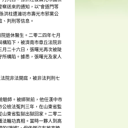
警察送來的通知，以“會道門等
，孫洪柱遭濰坊市壽光市邪黨公
庭、判刑等信息。
醫院退休醫生。二零二四年七月
與構陷下，被濟南市章丘法院非
三月二十六日，張曙光再次被陡
守所構陷。據悉，張曙光及家人
區法院非法開庭，被非法判刑七
檢驗師。被綁架前，他任漢中市
市公檢法冤判三年，在山東省監
從山東省監獄出獄回家。二零二
播法輪功真相。當時一夥人到高