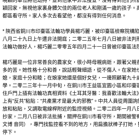
曉穎的單位將他劫持，並到他家中非法搜查，沒有得到他們所謂
穎回家，無視他家裏身體欠佳的兩位老人和剛滿一歲的孩子。
都區看守所。家人多次去看望他，都沒有得到任何消息。
* 陜西省銅川市印臺區法輪功學員楊巧麗，被印臺區檢察院構
八月二十九日上午遭非法開庭；二零二五年七月八日被非法判
法輪功做好人，楊巧麗二零零五年四月二十一日曾被印臺區法
楊巧麗是一位非常善良的農家女，很小時母親病逝，跟著父親
多的苦。她性格十分和善，說話輕聲細語，從不傷人。在家她
媳，家庭十分和睦；在娘家她還是個好女兒，一邊照顧著九十
學。二零二三年十一月中旬，在銅川市王益區宜園小區和印臺
住戶門上插有法輪功真相資料《土耳其牙醫：我喜歡法輪大法
上有“反共”粘貼：“共產黨才是最大的邪教”。中共人員從周圍
放和粘貼，又調取電線桿附近的監控視頻。二零二四年一月八
抄家，二月八日被非法批捕，關押在銅川市看守所，期間被警
文博 音同），專門找監控看不到的地方，用扁擔狀棒子打她，
停下。