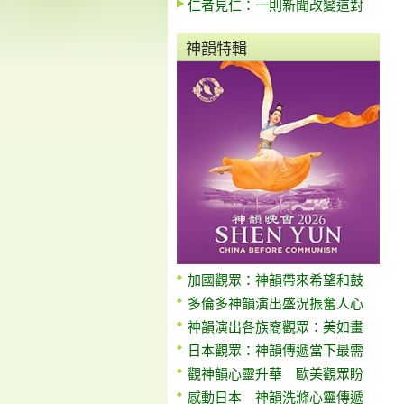
仁者見仁：一則新聞改變這對
神韻特輯
加國觀眾：神韻帶來希望和鼓
多倫多神韻演出盛況振奮人心
神韻演出各族裔觀眾：美如畫
日本觀眾：神韻傳遞當下最需
觀神韻心靈升華 歐美觀眾盼
感動日本 神韻洗滌心靈傳遞