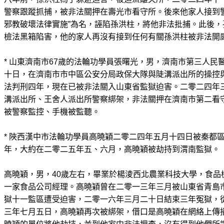
警察跟蹤抓捕，被非法關押在壽光市看守所。後來他家人接到
邪教破壞法律實施”為名，誣陷孫洪柱，將他非法批捕。此後
檢法黑箱陷害，他的家人再沒有接到任何有關孫洪柱被非法開
* 山東濟南市67歲的法輪功學員張曙光，男，濟南市第三人民
十日，在濟南市市中區公安分局政保大隊與陡溝派出所的操控
法判刑四年，現在已被非法關入山東省監獄迫害。二零二四年
溝派出所、王舍人派出所警察綁架，非法關押在濟南市第二看
被警察監控、手機被監聽。
* 陜西漢中市法輪功學員高曉穎二零二四年五月十四日被秦都
年，大約在二零二五年五、六月，高曉穎被劫持到渭南監獄。
高曉穎，男，40歲左右，畢業於楊淩西北農業科技大學，食品
一家食品公司經理。高曉穎曾在二零一三年三月被山東省青島
獄十一監區遭受迫害，二零一六年三月二十日結束三年冤獄，
三年七月五日，高曉穎再次被綁架，借口是高曉穎在網絡上傳