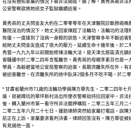
在沒有通知家屬的情況下被非法開庭。據了解，黃秀英被非法
公安警察欲將她送女子監獄繼續迫害。
黃秀英的丈夫閆金友大約在二零零零年在天津醫院診斷肺癌晚
醫院沒治的情況下，她丈夫回家煉起了法輪功，法輪功的法理
恢復，一度達到了沒病一身輕的狀態。天津警察多年不斷迫害
給她丈夫閆金友造成了很大的壓力，延續生命十幾年後，於二
秀雲一九九九年以前開始修煉法輪大法。是天津北辰區清光鎮
害騷擾中於二零二四年含冤離世。黃秀英的母親李素芬也是一
學員，為躲避當地公安局警察的迫害，長期流離失所在外，有家
被迫害離世，在流離失所的途中臥床2個多月不吃不喝，於二
* 甘肅省蘭州市71歲的法輪功學員陳方華先生，二零二四年七
遠，就被蹲坑的華坪新村派出所便衣警察劫持拉回家中，非法
後，轉入蘭州市第一看守所非法關押構陷，二零二五年三月二
二零二五年六月二十七日，援助律師突然給家屬打電話，說陳
前正在上訴。家屬要求看判決書，律師回答沒有。陳方華從被
有見過他一面。