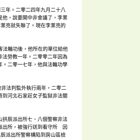
判三年。二零二四年九月二十八
見他，說要開中非會議了，李業
李業亮就失聯了。現在李業亮的
迫害法輪功後，他所在的單位給他
非法勞教一年。二零零二年因為
年。二零一七年，他與法輪功學
被非法判監外執行兩年，二零二
持到河北石家莊女子監獄非法關
山拱辰派出所七、八個警察非法
派出所，被強行送到看守所 因
拱辰派出所警察構陷到房山區檢