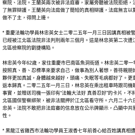
察院、法院。王蘭英兩次被非法庭審，家屬旁聽被法院拒絕，
了無罪辯護，王蘭英向法庭做了簡短的真相辯護，法庭無言以
做不了主，得問上邊。
* 重慶法輪功學員林忠英女士二零二五年一月三日因講真相被
已經被江北區法院非法判刑兩年三個月。這是林忠英第二次遭
北區檢察院的劉捷構陷。
林忠英今年62歲，家住重慶市巴南區魚洞街道。林忠英二零一
按照真、善、忍標準來要求自己，做事為別人著想，善待親朋
夥伴更加真誠，身體越來越好，頭痛、失眠等毛病都好了。更
返本歸真。二零二五年一月三日，林忠英在乘出租車時跟司機
事實，並贈送司機一張印有“法輪大法好 真善忍好”的卡片，
北區國保警察綁架，被非法關押於江北區看守所。六月二十六
忠英。法院不敢把非法庭審的信息放在公示牌顯示，凸顯中共
性。
* 黑龍江省雞西市法輪功學員王淑香七年前善心給百姓講真相