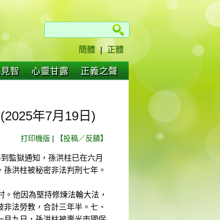
簡體
|
正體
仁見智
心靈甘露
正義之聲
25年7月19日)
打印機版
|
【投稿／反饋】
得到監獄通知，孫洪柱已在六月
，孫洪柱被秘密非法判刑七年。
村。他因為堅持修煉法輪大法，
被非法勞教，合計三年半。七、
一月九日，孫洪柱被壽光市國保