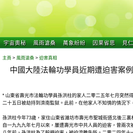
宇宙奧秘
風雨滄桑
萬象紛紛
因果省思
見
主頁
>
風雨滄桑
>
迫害真相
中國大陸法輪功學員近期遭迫害案例(20
* 山東省壽光市法輪功學員孫洪柱的家人二零二五年七月突然
二十五日被劫持到濟南監獄。此前，在他家人不知情的情況下
孫洪柱今年73歲，家住山東省濰坊市壽光市聖城街道北後三裏
自一九九九年七月以來，屢遭壽光市中共人員的迫害，曾兩次
八年前，孫洪柱為了躲避迫害，被迫流離失所。二零二四年十