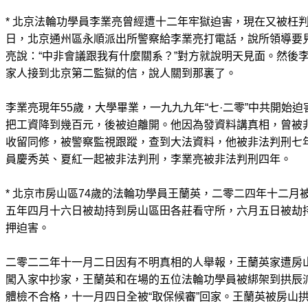
* 北京法輪功學員李業亮曾經遭十二年牢獄迫害，現在又被枉
日，北京通州區永順派出所警察給李業亮打電話，說所領導要
亮說：“中非會議跟我有什麼關系？”對方就說明天見面。然後
家人接到北京第二監獄的信，說人關到那裏了。
李業亮現年55歲，大學畢業，一九九九年“七·二零”中共開始
把工資降到幾百元，後被迫離開。他因為發資料講真相，曾被
收留同修，被警察監視跟蹤，查到大法資料，他被非法判刑七
員慶秀英、夏紅一起被非法判刑，李業亮被非法判刑四年。
* 北京市房山區74歲的法輪功學員王蘭英，二零二四年十二月
五年四月十六日被劫持到房山區田各莊看守所，六月五日被劫
押迫害。
二零二二年十一月二日因有不明真相的人舉報，王蘭英家遭房
闖入家中抄家，王蘭英和在場的五位法輪功學員被綁架到拱辰
體檢不合格，十一月四日全被“取保候審”回家。王蘭英被房山