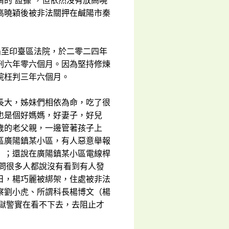
的“證據”，但依然沒有放高曉
高曉穎後被非法關押在鹹陽市秦
陷至印臺區法院，於二零二四年
刑六年零六個月。因為堅持修煉
院枉判三年六個月。
長大，姊妹們相依為命，吃了很
也是個好媽媽，好妻子，好兒
歲的老父親，一邊管著孩子上
區廣陽鎮某小區，有人惡意舉報
》；還說在廣陽鎮某小區電線桿
詢問很多人都說沒有看到有人發
日，楊巧麗被綁架，住處被非法
察劉小虎、所謂科長楊博文（楊
獄警實在看不下去，去阻止才