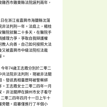
被雞西市雞東縣法院誣判兩年，
二日在浙江省嘉興市海鹽縣沈蕩
院非法判刑一年。法庭上，楊桂
安醫院就醫二十多天，在醫院手
娟據理力爭，爭取自我辯護權
何教人向善，自己如何按照大法
後又被嘉興市中級法院枉法裁
害。
、今年74歲王志霞分別於二零二
中共法院非法判刑，現被非法關
相、發送真相臺歷時被警察綁
年。王志霞女士二零二四年一月
家，非法關押在錦州市女子看守
。二零二四年四月十一日上午十
屬旁聽。庭審僅進行了半個小