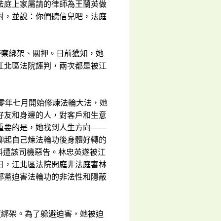
法庭上家屬請的律師為王蘭英做
對，並說：你們聽信兒吧，法庭
警察綁架、關押。日前獲知，她
江北區法院誣判，兩次都是被江
零年七月開始修煉法輪大法，她
好友和身邊的人，對客戶和生意
重要的是，她找到人生方向——
聊起自己煉法輪功後身體好轉的
不料遭該司機惡告。林忠英遂被江
日，江北區法院開庭非法庭審林
邪黨迫害法輪功的非法性和隱蔽
遭綁架。為了躲避迫害，她被迫