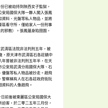
月份已被劫持到陜西女子監獄，
公安局國保大隊一夥人闖入張鳳
和資料、光盤等私人物品，並將
臺區看守所，僅給家人一份刑事
正的邪教）。張鳳蓮身陷囹圄，
市武清區法院非法判刑五年，被
歲，原天津市武清區石各莊鎮中
八年曾被非法判刑五年半，在天
市公安局武清分局國保大隊、石
、優盤等私人物品被抄走。趙飛
。警察稱有人在石各莊政府街阮
相資料的人像趙飛。
十日前後被東麗區公安局國保大
所迫害，於二零二五年三月份，