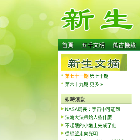
首頁
五千文明
萬古機緣
第七十一期
第七十期
第六十九期
更多 »
即時滾動
NASA局長：宇宙中可能到
法輪大法帶給人些什麼
不起眼的小道士先成了仙
從絕望走向光明