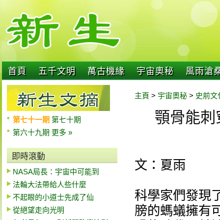
首頁
五千文明
萬古機緣
宇宙奧秘
風雨滄
主頁
>
宇宙奧秘
>
史前文
顎骨能刺
第七十一期
第七十期
第六十九期
更多 »
即時滾動
文：夏雨
NASA局長：宇宙中可能到
法輪大法帶給人些什麼
科學家們發現
不起眼的小道士先成了仙
膀的螞蟻擁有可
從絕望走向光明