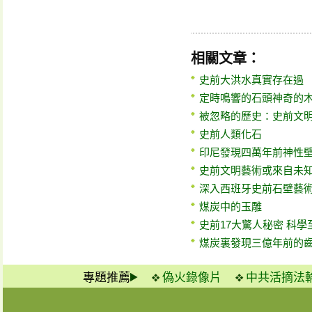
相關文章：
史前大洪水真實存在過
定時鳴響的石頭神奇的
被忽略的歷史：史前文
史前人類化石
印尼發現四萬年前神性壁
史前文明藝術或來自未
深入西班牙史前石壁藝
煤炭中的玉雕
史前17大驚人秘密 科學
煤炭裏發現三億年前的
專題推薦
偽火錄像片
中共活摘法