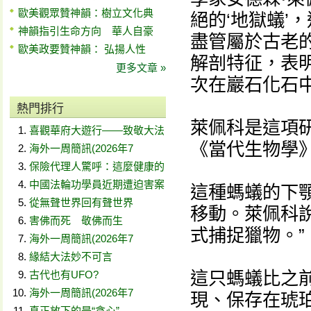
歐美觀眾贊神韻：樹立文化典
絕的‘地獄蟻’
神韻指引生命方向 華人自豪
盡管屬於古老
歐美政要贊神韻： 弘揚人性
解剖特征，表明
更多文章 »
次在巖石化石中
熱門排行
萊佩科是這項研
喜觀華府大遊行——致敬大法
《當代生物學
海外一周簡訊(2026年7
保險代理人驚呼：這麼健康的
中國法輪功學員近期遭迫害案
這種螞蟻的下
從無聲世界回有聲世界
移動。萊佩科
害佛而死 敬佛而生
式捕捉獵物。”
海外一周簡訊(2026年7
緣結大法妙不可言
這只螞蟻比之
古代也有UFO?
海外一周簡訊(2026年7
現、保存在琥珀
真正放下的是“貪心”