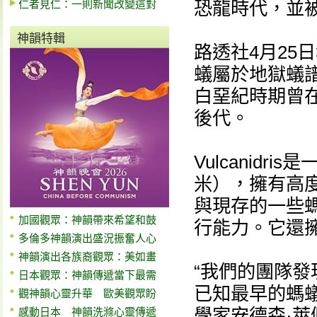
仁者見仁：一則新聞改變這對
恐龍時代，並
神韻特輯
路透社4月25日報導
蟻屬於地獄蟻
白堊紀時期曾
後代。
Vulcanid
米），擁有高
與現存的一些
加國觀眾：神韻帶來希望和鼓
行能力。它還
多倫多神韻演出盛況振奮人心
神韻演出各族裔觀眾：美如畫
“我們的團隊
日本觀眾：神韻傳遞當下最需
已知最早的螞
觀神韻心靈升華 歐美觀眾盼
學家安德森·萊佩
感動日本 神韻洗滌心靈傳遞