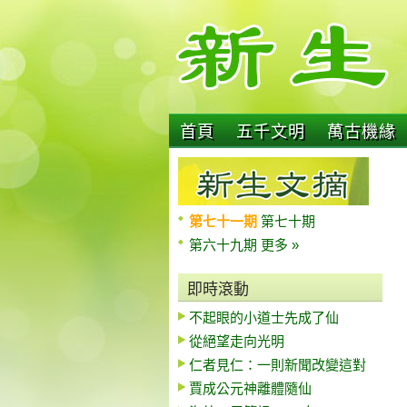
首頁
五千文明
萬古機緣
第七十一期
第七十期
第六十九期
更多 »
即時滾動
不起眼的小道士先成了仙
從絕望走向光明
仁者見仁：一則新聞改變這對
賈成公元神離體隨仙