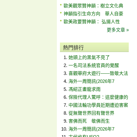
歐美觀眾贊神韻：樹立文化典
神韻指引生命方向 華人自豪
歐美政要贊神韻： 弘揚人性
更多文章 »
熱門排行
她頭上的黑氣不見了
一名司法系統官員的覺醒
喜觀華府大遊行——致敬大法
海外一周簡訊(2026年7
馮紹正畫龍求雨
保險代理人驚呼：這麼健康的
中國法輪功學員近期遭迫害案
從無聲世界回有聲世界
害佛而死 敬佛而生
海外一周簡訊(2026年7
古代也有UFO?