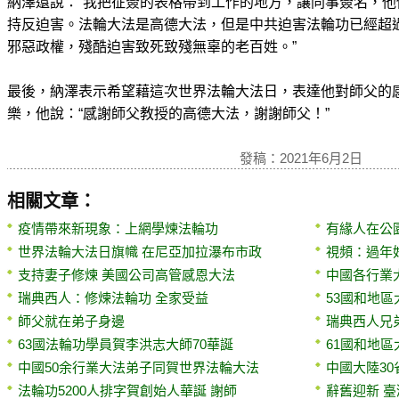
納澤還說：“我把征簽的表格帶到工作的地方，讓同事簽名，
持反迫害。法輪大法是高德大法，但是中共迫害法輪功已經超過
邪惡政權，殘酷迫害致死致殘無辜的老百姓。”
最後，納澤表示希望藉這次世界法輪大法日，表達他對師父的
樂，他說：“感謝師父教授的高德大法，謝謝師父！”
發稿：2021年6月2日
相關文章：
疫情帶來新現象：上網學煉法輪功
有緣人在公
世界法輪大法日旗幟 在尼亞加拉瀑布市政
視頻：過年
支持妻子修煉 美國公司高管感恩大法
中國各行業
瑞典西人：修煉法輪功 全家受益
53國和地
師父就在弟子身邊
瑞典西人兄
63國法輪功學員賀李洪志大師70華誕
61國和地
中國50余行業大法弟子同賀世界法輪大法
中國大陸3
法輪功5200人排字賀創始人華誕 謝師
辭舊迎新 