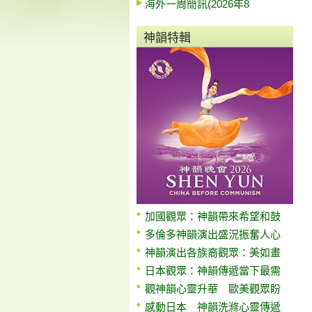
海外一周簡訊(2026年8
神韻特輯
加國觀眾：神韻帶來希望和鼓
多倫多神韻演出盛況振奮人心
神韻演出各族裔觀眾：美如畫
日本觀眾：神韻傳遞當下最需
觀神韻心靈升華 歐美觀眾盼
感動日本 神韻洗滌心靈傳遞