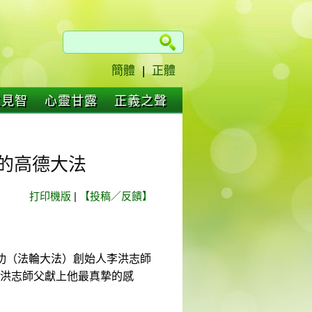
簡體
|
正體
仁見智
心靈甘露
正義之聲
的高德大法
打印機版
|
【投稿／反饋】
輪功（法輪大法）創始人李洪志師
向李洪志師父獻上他最真摯的感