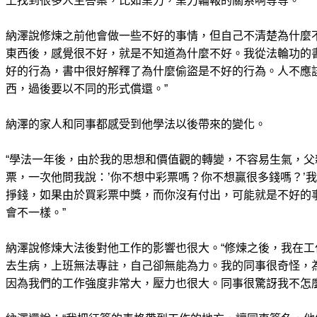
上找到很多人生答案，比如業力，業力輪報的關系啊等等。”
納澤說修煉之前他會做一些不好的事情，但自己不清楚為什麼
東西後，感覺很不好，就是不知道為什麼不好。我從法輪功的
好的行為，書中很好解釋了為什麼偷盜是不好的行為。人不應
西，過後要以不同的形式償還。”
納澤的家人和同事都感受到他學法以後帶來的變化。
“學法一年後，由於我的思想和價值觀的轉變，不容易生氣，
票，一次他問我說：’你不想中彩票嗎？你不想贏很多錢嗎？’我
掙錢，如果由於買彩票中獎，而你沒有付出，可能就是不好的事
會不一樣。”
納澤說修煉大法後對他工作的影響也很大。“修煉之後，我在
去生病，上班無法專註，自己卻無能為力。我的同事很奇怪，
因為我們的工作強度非常大，壓力也很大。同事很驚訝我不怎麼