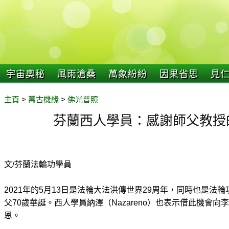
宇宙奧秘
風雨滄桑
萬象紛紛
因果省思
見
主頁
>
萬古機緣
>
佛光普照
芬蘭西人學員：感謝師父教授
文/芬蘭法輪功學員
2021年的5月13日是法輪大法洪傳世界29周年，同時也是法
父70歲華誕。西人學員納澤（Nazareno）也表示借此機會
恩。