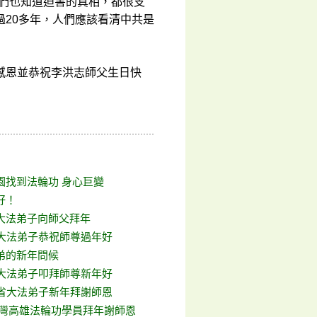
他們也知道迫害的真相，都很支
20多年，人們應該看清中共是
感恩並恭祝李洪志師父生日快
園找到法輪功 身心巨變
好！
大法弟子向師父拜年
區大法弟子恭祝師尊過年好
弟的新年問候
區大法弟子叩拜師尊新年好
0省大法弟子新年拜謝師恩
臺灣高雄法輪功學員拜年謝師恩