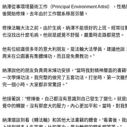
納澤從事環境藝術工作（Principal Environment Artist
後開始修煉，去年由於工作關系移居芬蘭。
修煉法輪大法之前，由於生病，納澤不能很好的上班，經常往
也沒找出什麼毛病。他就是感覺不舒服，嚴重時走路都晃悠。
他有位結識很多年的意大利朋友，是法輪大法學員，建議他說
周末在公園裏有集體煉功，而且是免費教功。”
納澤說他的朋友負責周末煉功安排，“當時我對精神層面的書
一次學煉功法，我完整的做完了五套功法。打坐時，第一次雖
完一個小時。大家都非常驚訝。”
他接著說：“修煉後，自己都沒有意識到自己發生了變化。就
覺中的轉變，沒有那麼大的壓力，內心更加平和。當時，對我幫
納澤還談到看《轉法輪》和其他大法書籍的體會，“看書後，