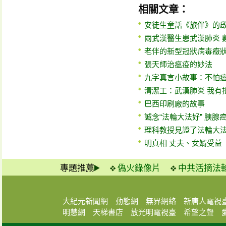
相關文章：
安徒生童話《旅伴》的
兩武漢醫生患武漢肺炎 
老伴的新型冠狀病毒癥
張天師治瘟疫的妙法
九字真言小故事：不怕
清潔工：武漢肺炎 我有
巴西印刷廠的故事
誠念“法輪大法好” 胰腺
理科教授見證了法輪大
明真相 丈夫、女婿受益
專題推薦
偽火錄像片
中共活摘法
大紀元新聞網
動態網
無界網絡
新唐人電視
明慧網
天梯書店
放光明電視臺
希望之聲