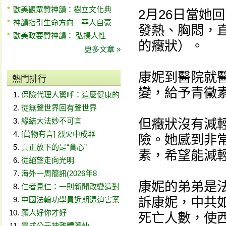
歐美觀眾贊神韻：樹立文化典
2月26日當她
神韻指引生命方向 華人自豪
發熱、胸悶，
歐美政要贊神韻： 弘揚人性
的癥狀）。
更多文章 »
康妮到醫院就
熱門排行
變，給予青黴
保險代理人驚呼：這麼健康的
從無聲世界回有聲世界
緣結大法妙不可言
但癥狀沒有減
[萬物有言] 烈火中成器
險。她感到非
真正放下的是“貪心”
素，希望能減
從絕望走向光明
海外一周簡訊(2026年8
康妮的弟弟是
仁者見仁：一則新聞改變這對
訴康妮，中共
中國法輪功學員近期遭迫害案
願人好你才好
死亡人數，使
賈成公元神離體隨仙