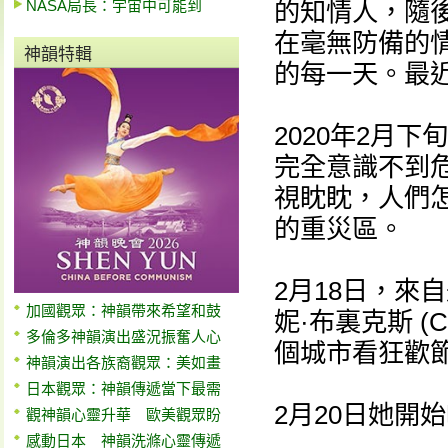
NASA局長：宇宙中可能到
的知情人，隨
在毫無防備的
神韻特輯
的每一天。最
2020年2月
完全意識不到
視眈眈，人們
的重災區。
2月18日，來自
加國觀眾：神韻帶來希望和鼓
妮·布裏克斯 (C
多倫多神韻演出盛況振奮人心
個城市看狂歡
神韻演出各族裔觀眾：美如畫
日本觀眾：神韻傳遞當下最需
2月20日她開
觀神韻心靈升華 歐美觀眾盼
感動日本 神韻洗滌心靈傳遞