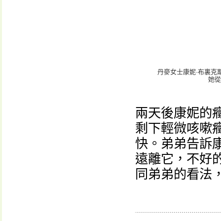
丹麥女士康妮·布裏克
她從
兩天後康妮的
剩下輕微咳嗽
快。弟弟告訴
遠離它，不好
同弟弟的看法