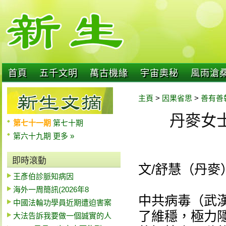
首頁
五千文明
萬古機緣
宇宙奧秘
風雨滄
主頁
>
因果省思
>
善有善
丹麥女
第七十一期
第七十期
第六十九期
更多 »
即時滾動
文/舒慧（丹麥
王彥伯診脈知病因
海外一周簡訊(2026年8
中共病毒（武
中國法輪功學員近期遭迫害案
了維穩，極力
大法告訴我要做一個誠實的人