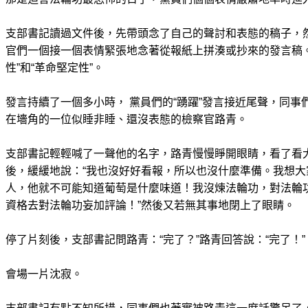
支部書記讀過文件後，先帶頭念了自己的聲討和表態的稿子，
官們一個接一個表情緊張地念著從報紙上拼湊或抄來的發言稿
性”和“革命堅定性”。
發言持續了一個多小時， 黨員們的“踴躍”發言接近尾聲，同
在墻角的一位似睡非睡、還沒表態的檢察官路青。
支部書記輕輕喊了一聲他的名字，路青慢慢睜開眼睛，看了看大
後，緩緩地說：“我也沒好好看報，所以也沒什麼準備。我想
人，他就不可能知道葡萄是什麼味道！我沒煉法輪功，對法輪
資格去對法輪功妄加評論！”然後又若無其事地閉上了眼睛。
停了片刻後，支部書記問路青：“完了？”路青回答說：“完了！”
會場一片沈寂。