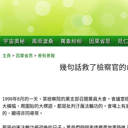
宇宙奧秘
風雨滄桑
萬象紛紛
因果省思
見
主頁
>
因果省思
>
善有善報
幾句話救了檢察官的
1999年8月的一天，某檢察院的黨支部召開黨員大會。會議
大橫幅，周圍貼的大標語，都是批判汙蔑法輪功的。會場上有
的，顯得非同尋常。
那是迫害法輪功最恐怖的日子，黨員們個個表情嚴肅地準時進