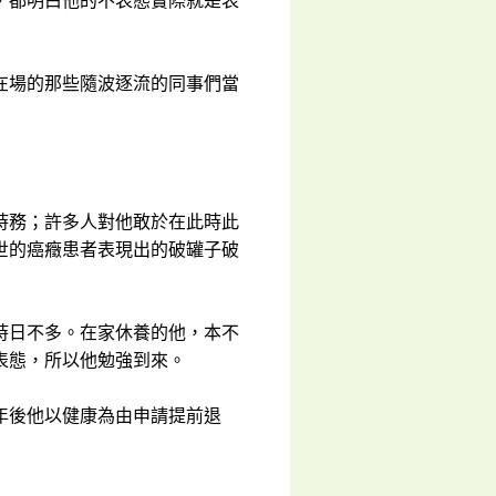
，都明白他的不表態實際就是表
在場的那些隨波逐流的同事們當
時務；許多人對他敢於在此時此
世的癌癥患者表現出的破罐子破
時日不多。在家休養的他，本不
表態，所以他勉強到來。
年後他以健康為由申請提前退