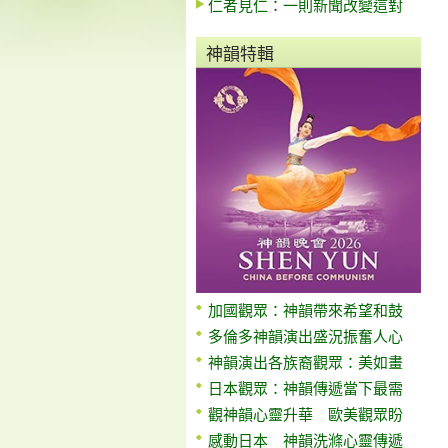
仁者見仁：一則新聞改變這對
神韻特輯
加國觀眾：神韻帶來希望和鼓
多倫多神韻演出盛況振奮人心
神韻演出各族裔觀眾：美如畫
日本觀眾：神韻傳遞當下最需
觀神韻心靈升華 歐美觀眾盼
感動日本 神韻洗滌心靈傳遞