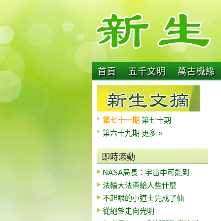
首頁
五千文明
萬古機緣
第七十一期
第七十期
第六十九期
更多 »
即時滾動
NASA局長：宇宙中可能到
法輪大法帶給人些什麼
不起眼的小道士先成了仙
從絕望走向光明