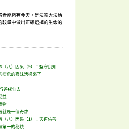
路青能夠有今天，是法輪大法給
的較量中做出正確選擇的生命的
事（八）因果（9）：堅守良知
告病危的喜妹活過來了
 行善成仙去
受益
禮物
著就是一個奇跡
事（八）因果（1）：天道佑善
量第一的秘訣