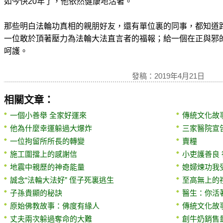
如今快20年了，他依然健康地活著。
那些明白法輪功真相的親朋好友，還有單位裏的同事，都知道
一位敢於頂著壓力為法輪大法直言者的福報；給一個在正與邪
呵護。
發稿：2019年4月21日
相關文章：
一個小善舉 全家好運來
傳統文化故
他為什麼幸運躲過大爆炸
三家醫院宣
一位拘留所所長的轉變
賣糧
施工圍擋上的感謝信
小吏護善良
地震中親歷的神奇能量
媳婦煉功我
誠念“法輪大法好” 侄子死裏逃生
至高無上的
子孫貴顯的秘訣
醫生：你活
原始佛教故事：佛度有緣人
傳統文化故
丈夫兩次躲過奪命的大難
創牛奶銷售