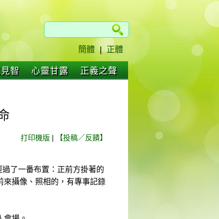
簡體
|
正體
仁見智
心靈甘露
正義之聲
命
打印機版
|
【投稿／反饋】
室經過了一番布置：正前方掛著的
前來攝像、照相的，有專事記錄
入會場。