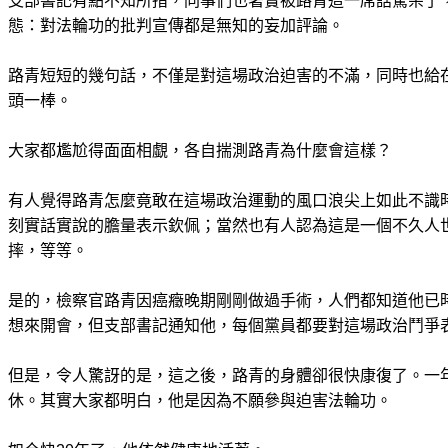
支部書記有點不知所措，同事們也著實被路青這一席話驚呆了
態：對法輪功的批判宣傳都是無知的妄加評論。
路青短短的幾句話，不僅是對這場政治迫害的不滿，同時也給
頭一棒。
大家都尷尬得面面相覷，各自揣測路青為什麼會這樣？
有人覺得路青怎麼竟敢在這場政治運動的風口浪尖上如此不識
刻實話實說的膽量表示欽佩；當然也有人認為這是一個不久人
摔，等等。
是的，檢察官路青因癌癥晚期剛剛做過手術，人們都知道他已
想來開會，但支部書記通知他，每個黨員都要對這場政治鬥爭
但是，令人驚訝的是，這之後，路青的身體卻很快康復了。一
休。其實大家都明白，他是因為不願參與迫害法輪功。