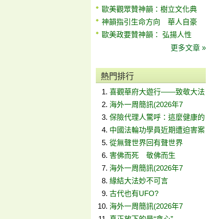
歐美觀眾贊神韻：樹立文化典
神韻指引生命方向 華人自豪
歐美政要贊神韻： 弘揚人性
更多文章 »
熱門排行
喜觀華府大遊行——致敬大法
海外一周簡訊(2026年7
保險代理人驚呼：這麼健康的
中國法輪功學員近期遭迫害案
從無聲世界回有聲世界
害佛而死 敬佛而生
海外一周簡訊(2026年7
緣結大法妙不可言
古代也有UFO?
海外一周簡訊(2026年7
真正放下的是“貪心”