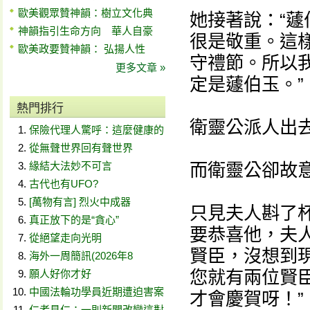
歐美觀眾贊神韻：樹立文化典
她接著說：“
神韻指引生命方向 華人自豪
很是敬重。這
歐美政要贊神韻： 弘揚人性
守禮節。所以
更多文章 »
定是蘧伯玉。”
熱門排行
衛靈公派人出
保險代理人驚呼：這麼健康的
從無聲世界回有聲世界
緣結大法妙不可言
而衛靈公卻故意
古代也有UFO?
[萬物有言] 烈火中成器
只見夫人斟了
真正放下的是“貪心”
要恭喜他，夫
從絕望走向光明
賢臣，沒想到
海外一周簡訊(2026年8
您就有兩位賢
願人好你才好
中國法輪功學員近期遭迫害案
才會慶賀呀！”
仁者見仁：一則新聞改變這對