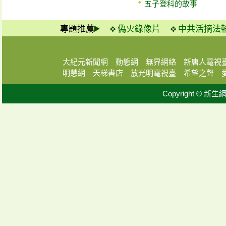
五子登科的故事
專題推薦
偽火錄像片
中共活摘法
大紀元新聞網
動態網
無界網絡
新唐人電視
明慧網
天梯書店
放光明電視臺
希望之聲
Copyright © 新