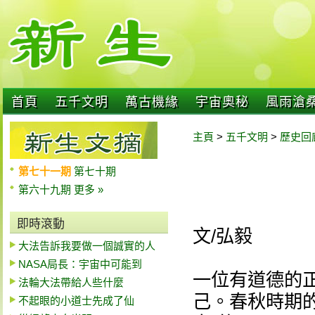
首頁
五千文明
萬古機緣
宇宙奧秘
風雨滄
主頁
>
五千文明
>
歷史回
第七十一期
第七十期
第六十九期
更多 »
即時滾動
文/弘毅
大法告訴我要做一個誠實的人
NASA局長：宇宙中可能到
一位有道德的
法輪大法帶給人些什麼
己。春秋時期
不起眼的小道士先成了仙