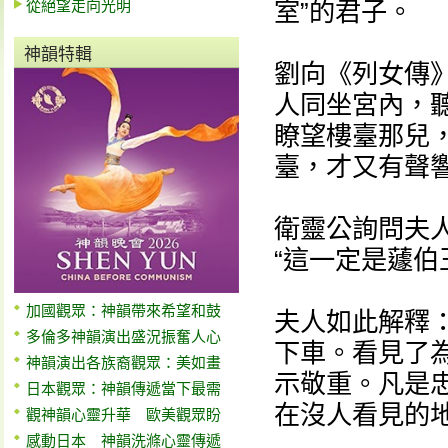
從絕望走向光明
室”的君子。
神韻特輯
劉向《列女傳
人同坐宮內，
瞭望樓臺那兒
臺，才又有聲
衛靈公詢問夫人
“這一定是蘧伯
加國觀眾：神韻帶來希望和鼓
夫人如此解釋
多倫多神韻演出盛況振奮人心
下車。看見了
神韻演出各族裔觀眾：美如畫
示敬重。凡是
日本觀眾：神韻傳遞當下最需
在沒人看見的
觀神韻心靈升華 歐美觀眾盼
感動日本 神韻洗滌心靈傳遞