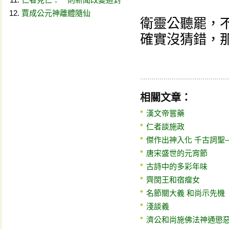
賈成公元神離體隨仙
衛靈公聽罷，
確實沒猜錯，
相關文章：
漢文帝嘗藥
仁者談施政
傑作出神入化 千古詞聖
唐宋盛世的元宵節
古詩中的多彩年味
齊閔王和宿瘤女
名節關大義 和尚示先機
淺談義
濟公和尚施佛法神通懲