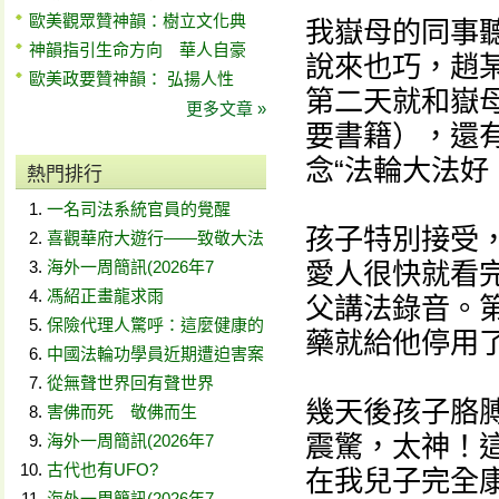
歐美觀眾贊神韻：樹立文化典
我嶽母的同事
神韻指引生命方向 華人自豪
說來也巧，趙
歐美政要贊神韻： 弘揚人性
第二天就和嶽
更多文章 »
要書籍），還
念“法輪大法好
熱門排行
一名司法系統官員的覺醒
孩子特別接受，
喜觀華府大遊行——致敬大法
海外一周簡訊(2026年7
愛人很快就看
馮紹正畫龍求雨
父講法錄音。
保險代理人驚呼：這麼健康的
藥就給他停用
中國法輪功學員近期遭迫害案
從無聲世界回有聲世界
幾天後孩子胳
害佛而死 敬佛而生
震驚，太神！
海外一周簡訊(2026年7
古代也有UFO?
在我兒子完全
海外一周簡訊(2026年7