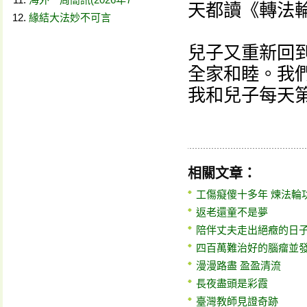
天都讀《轉法
緣結大法妙不可言
兒子又重新回到
全家和睦。我
我和兒子每天
相關文章：
工傷癡傻十多年 煉法輪
返老還童不是夢
陪伴丈夫走出絕癥的日
四百萬難治好的腦瘤並發
漫漫路盡 盈盈清流
長夜盡頭是彩霞
臺灣教師見證奇跡