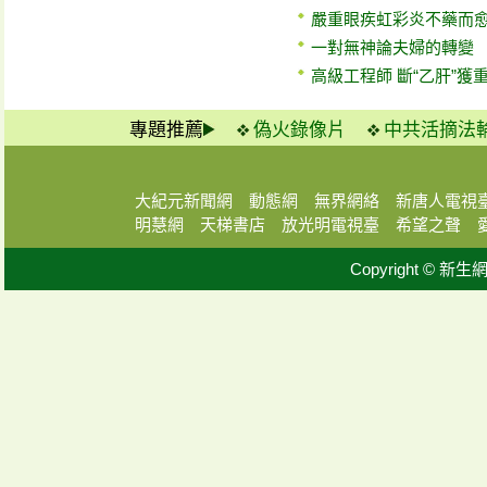
嚴重眼疾虹彩炎不藥而
一對無神論夫婦的轉變
高級工程師 斷“乙肝”獲
專題推薦
偽火錄像片
中共活摘法
大紀元新聞網
動態網
無界網絡
新唐人電視
明慧網
天梯書店
放光明電視臺
希望之聲
Copyright © 新