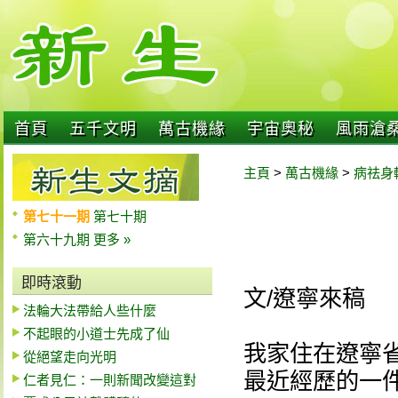
首頁
五千文明
萬古機緣
宇宙奧秘
風雨滄
主頁
>
萬古機緣
>
病祛身
第七十一期
第七十期
第六十九期
更多 »
即時滾動
文/遼寧來稿
法輪大法帶給人些什麼
不起眼的小道士先成了仙
我家住在遼寧
從絕望走向光明
最近經歷的一
仁者見仁：一則新聞改變這對