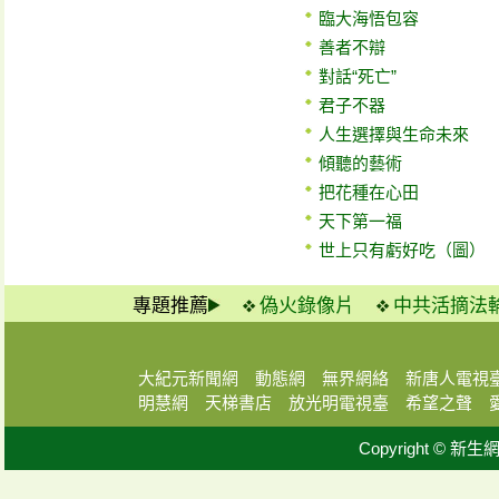
臨大海悟包容
善者不辯
對話“死亡”
君子不器
人生選擇與生命未來
傾聽的藝術
把花種在心田
天下第一福
世上只有虧好吃（圖）
專題推薦
偽火錄像片
中共活摘法
大紀元新聞網
動態網
無界網絡
新唐人電視
明慧網
天梯書店
放光明電視臺
希望之聲
Copyright © 新