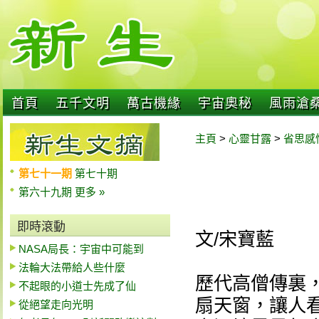
首頁
五千文明
萬古機緣
宇宙奧秘
風雨滄
主頁
>
心靈甘露
>
省思感
第七十一期
第七十期
第六十九期
更多 »
即時滾動
文/宋寶藍
NASA局長：宇宙中可能到
法輪大法帶給人些什麼
歷代高僧傳裏
不起眼的小道士先成了仙
扇天窗，讓人
從絕望走向光明