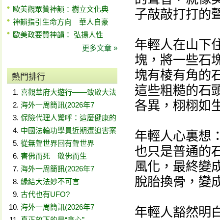
歐美觀眾贊神韻：樹立文化典
子敲敲打打的
神韻指引生命方向 華人自豪
歐美政要贊神韻： 弘揚人性
年輕人在山下
更多文章 »
塊，將一些石
塊有棱有角的
熱門排行
這些粗糙的石
喜觀華府大遊行——致敬大法
各異，栩栩如
海外一周簡訊(2026年7
保險代理人驚呼：這麼健康的
中國法輪功學員近期遭迫害案
年輕人心裏想
從無聲世界回有聲世界
也只是普通的
害佛而死 敬佛而生
風化，最終變
海外一周簡訊(2026年7
脫胎換骨，變
緣結大法妙不可言
古代也有UFO?
海外一周簡訊(2026年7
年輕人豁然明
真正放下的是“貪心”