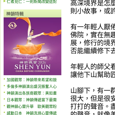
仁者見仁：一則新聞改變這對
高深境界是怎
則小故事，或
神韻特輯
有一年輕人厭
佛院，實在無
展，修行的境
否能繼續修下
年輕人的師父
讓他下山幫助
加國觀眾：神韻帶來希望和鼓
多倫多神韻演出盛況振奮人心
山腳下，有一
神韻演出各族裔觀眾：美如畫
很大，但是很
日本觀眾：神韻傳遞當下最需
打打的聲音。
觀神韻心靈升華 歐美觀眾盼
的聲音，就像
感動日本 神韻洗滌心靈傳遞