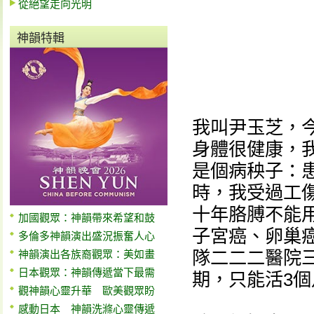
從絕望走向光明
神韻特輯
我叫尹玉芝，
身體很健康，
是個病秧子：
時，我受過工
十年胳膊不能
加國觀眾：神韻帶來希望和鼓
子宮癌、卵巢
多倫多神韻演出盛況振奮人心
隊二二二醫院
神韻演出各族裔觀眾：美如畫
日本觀眾：神韻傳遞當下最需
期，只能活3
觀神韻心靈升華 歐美觀眾盼
感動日本 神韻洗滌心靈傳遞