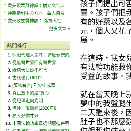
孩子們提出可
歐美觀眾贊神韻：樹立文化典
臺。孩子們把
神韻指引生命方向 華人自豪
有的好藥以及
歐美政要贊神韻： 弘揚人性
更多文章 »
元，個人又花
展。
熱門排行
保險代理人驚呼：這麼健康的
在這時，我女
從無聲世界回有聲世界
有法輪功能救
緣結大法妙不可言
受益的故事。我
古代也有UFO?
[萬物有言] 烈火中成器
就在當天晚上
真正放下的是“貪心”
從絕望走向光明
夢中的我盤腿
海外一周簡訊(2026年8
二天醒來後，
願人好你才好
肚子也不那麼
中國法輪功學員近期遭迫害案
你姐和你妹來
仁者見仁：一則新聞改變這對