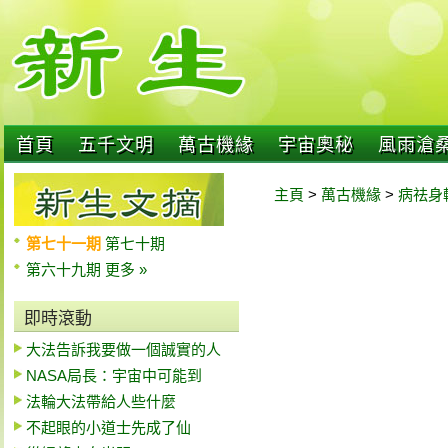
首頁
五千文明
萬古機緣
宇宙奧秘
風雨滄
主頁
>
萬古機緣
>
病祛身
第七十一期
第七十期
第六十九期
更多 »
即時滾動
大法告訴我要做一個誠實的人
NASA局長：宇宙中可能到
法輪大法帶給人些什麼
不起眼的小道士先成了仙