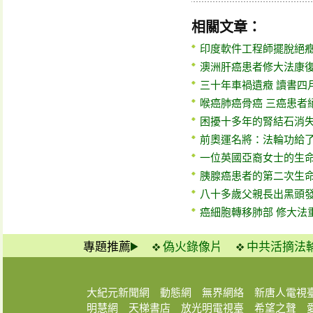
相關文章：
印度軟件工程師擺脫絕
澳洲肝癌患者修大法康
三十年車禍遺癥 讀書四
喉癌肺癌骨癌 三癌患者
困擾十多年的腎結石消
前奧運名將：法輪功給
一位英國亞裔女士的生
胰腺癌患者的第二次生
八十多歲父親長出黑頭
癌細胞轉移肺部 修大法
專題推薦
偽火錄像片
中共活摘法
大紀元新聞網
動態網
無界網絡
新唐人電視
明慧網
天梯書店
放光明電視臺
希望之聲