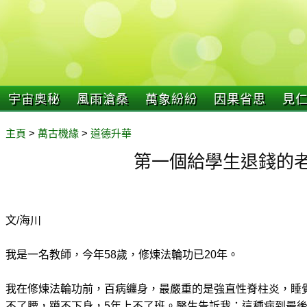
宇宙奧秘
風雨滄桑
萬象紛紛
因果省思
見
主頁
>
萬古機緣
>
道德升華
第一個給學生退錢的
文/海川
我是一名教師，今年58歲，修煉法輪功已20年。
我在修煉法輪功前，百病纏身，最嚴重的是強直性脊柱炎，睡
不了腰，蹲不下身，5年上不了班。醫生告訴我：這種病到最