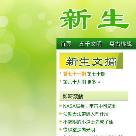
首頁
五千文明
萬古機緣
第七十一期
第七十期
第六十九期
更多 »
即時滾動
NASA局長：宇宙中可能到
法輪大法帶給人些什麼
不起眼的小道士先成了仙
從絕望走向光明