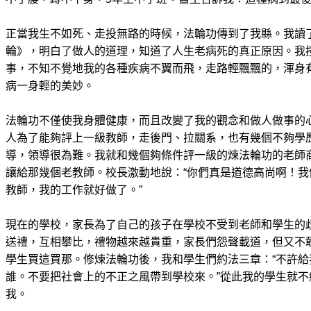
正當我生不如死、走投無路的時候，法輪功傳到了我縣。我讀
輪》，明白了做人的道理，知道了人生老病死的真正原因。我按
事，不知不覺地我的各種疾病不翼而飛，走路輕飄飄的，渾身
病一身輕的美妙。
法輪功不僅使我身體健康，而且改變了我的觀念和做人做事的
人為了能夠評上一級教師，走後門、拉關系，也有幾個不夠學
導，領導很為難。我就和幾個夠條件評一級的煉法輪功的老師
讓給那幾個老教師。校長激動地說：“你們真是道德高尚啊！
教師，我的工作就好做了。”
現在的學校，家長為了自己的孩子在學校不受到老師和學生的
送禮，互相攀比，禮物越來越貴重，家長們怨聲載道，但又不
學生買這買那。修煉法輪功後，我和學生們約法三章：“不許
誰。不要把社會上的不正之風帶到學校來。”從此我的學生就
我。