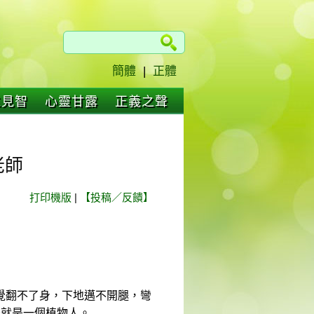
簡體
|
正體
仁見智
心靈甘露
正義之聲
老師
打印機版
|
【投稿／反饋】
覺翻不了身，下地邁不開腿，彎
後就是一個植物人。