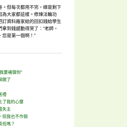
卷。但每次都用不完，總是剩下
因為大家都這樣。修煉法輪功
把訂資料廠家給的回扣錢給學生
們拿到錢感動得哭了：“老師，
您是第一個啊！”
我要補償你”
解開了
送禮
化了我的心靈
還失主
，但我也不作假
質低嗎？