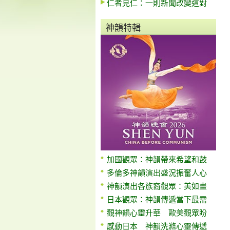
仁者見仁：一則新聞改變這對
神韻特輯
加國觀眾：神韻帶來希望和鼓
多倫多神韻演出盛況振奮人心
神韻演出各族裔觀眾：美如畫
日本觀眾：神韻傳遞當下最需
觀神韻心靈升華 歐美觀眾盼
感動日本 神韻洗滌心靈傳遞