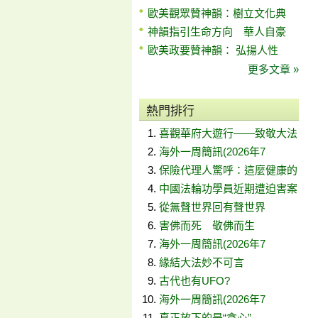
歐美觀眾贊神韻：樹立文化典
神韻指引生命方向 華人自豪
歐美政要贊神韻： 弘揚人性
更多文章 »
熱門排行
喜觀華府大遊行——致敬大法
海外一周簡訊(2026年7
保險代理人驚呼：這麼健康的
中國法輪功學員近期遭迫害案
從無聲世界回有聲世界
害佛而死 敬佛而生
海外一周簡訊(2026年7
緣結大法妙不可言
古代也有UFO?
海外一周簡訊(2026年7
真正放下的是“貪心”