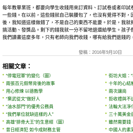
每年教畢業班，都要向學生收錢用來訂資料、訂試卷或者印試
一些錢。在以前，這些錢就自己裝腰包了，也沒有覺得不對，
後，我知道這樣做錯了，不是自己的東西不能要。於是，我就
搞活動、發獎品。剩下的錢我就一分不留地退還給學生。孩子
我們讀書這麼多年，只有老師向我們收錢，哪有給我們退錢的，
發稿：2016年9月10日
相關文章：
“停電冠軍”的變化（圖）
街坊大姐：“
兩張百元假幣背後的故事
十年的心結
用心修煉 以德教學
兩次讓崗
“棄武從文”做好人
拒收禮與不
“油水部門”的優秀公務員
法輪大法凈
“我們單位就缺這樣的人”
三十萬美金
高雄“排骨大王”的生意經（圖）
雖然需要錢
昔日經濟犯 如今成財務主管
中國人的素