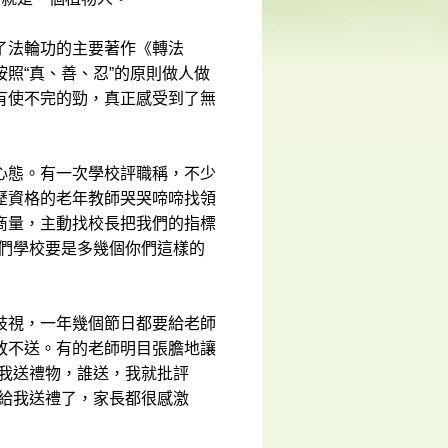
了法輪功的主要著作《轉法
照“真、善、忍”的原則做人做
有使不完的勁，真正感受到了無
心態。有一次學校評職稱，不少
歷資格的老年教師哭哭啼啼找領
商量，主動找校長把我們的指標
我們學校要是多幾個你們這樣的
歧視，一年幾個節日都要給老師
敢不送。有的老師明目張膽地讓
給我送禮物，誰送，我就批評
不給我送禮了，家長都很感激