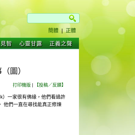
簡體
|
正體
仁見智
心靈甘露
正義之聲
事（圖）
打印機版
|
【投稿／反饋】
henk）一家很有佛緣，他們看過許
 他們一直在尋找能真正修煉