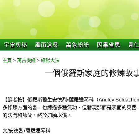
宇宙奧秘
風雨滄桑
萬象紛紛
因果省思
見
主頁
>
萬古機緣
>
緣歸大法
一個俄羅斯家庭的修煉故
【編者按】俄羅斯醫生安德烈•薩羅達琴科（Andley Soldac
多修煉方面的書，也練過多種氣功，但發現那都是表面的東西，
的法門和師父，終於如願以償。
文/安德烈•薩羅達琴科