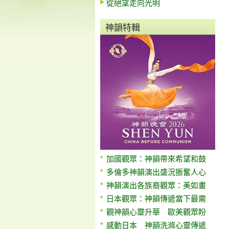
從絕望走向光明
神韻特輯
加國觀眾：神韻帶來希望和鼓
多倫多神韻演出盛況振奮人心
神韻演出各族裔觀眾：美如畫
日本觀眾：神韻傳遞當下最需
觀神韻心靈升華 歐美觀眾盼
感動日本 神韻洗滌心靈傳遞