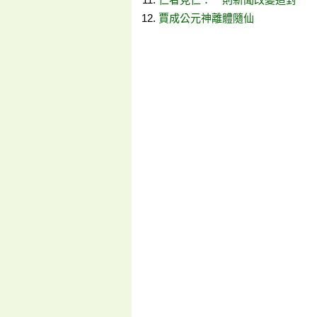
賈成公元神離體隨仙