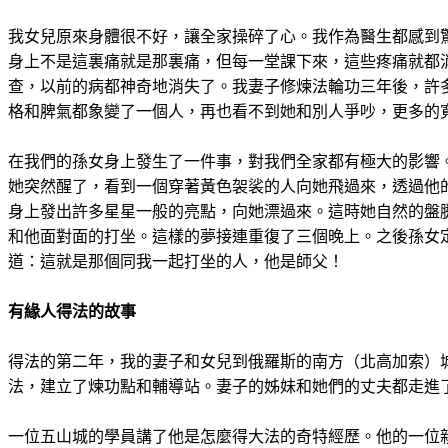
我女兒原來身體很不好，讓全家操碎了心。我作為醫生都感到
身上不是這裏痛就是那裏痛，但每一堂課下來，這些疼痛就都
查，以前的病都神奇地消失了。我妻子修煉法輪功三年後，許
格和脾氣都象變了一個人，再也看不到她和別人爭吵，更多的
在我們的孫女身上發生了一件事，對我們全家都有極大的影響
她突然醒了，看到一個穿著黃色袈裟的人向她飛過來，透過他
身上發出許多星星一般的亮點，向她漂過來。這時她自然的盤
和他面對面的打坐。這樣的夢接連重復了三個晚上。之後孫女
道：這就是那個同我一起打坐的人，他是師父！
有緣人得法的故事
得法的第二年，我的妻子和女兒到俄羅斯的南方（北高加索）城市“五山
法，建立了煉功點和輔導站。妻子的姊妹和她們的丈夫都走進
一位五山城的學員講了他是怎麼得大法的奇特經歷。他的一位