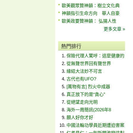
歐美觀眾贊神韻：樹立文化典
神韻指引生命方向 華人自豪
歐美政要贊神韻： 弘揚人性
更多文章 »
熱門排行
保險代理人驚呼：這麼健康的
從無聲世界回有聲世界
緣結大法妙不可言
古代也有UFO?
[萬物有言] 烈火中成器
真正放下的是“貪心”
從絕望走向光明
海外一周簡訊(2026年8
願人好你才好
中國法輪功學員近期遭迫害案
仁者見仁：一則新聞改變這對