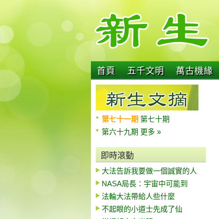
首頁
五千文明
萬古機緣
第七十一期
第七十期
第六十九期
更多 »
即時滾動
大法告訴我要做一個誠實的人
NASA局長：宇宙中可能到
法輪大法帶給人些什麼
不起眼的小道士先成了仙