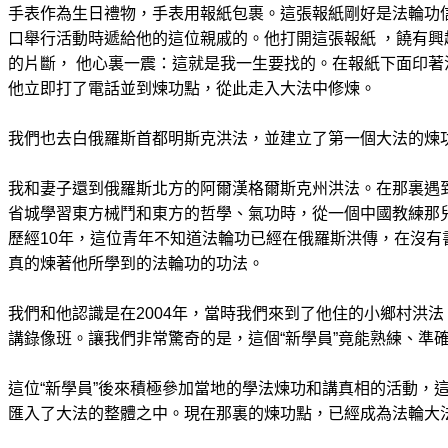
手表作為生日禮物，手表用報紙包裹。這張報紙剛好是法輪功
口舉行活動時遞給他的這位親戚的。他打開這張報紙 ，饒有興
的片斷， 他心裏一震：這就是我一生要找的。在報紙下面印著
他立即打了電話並到煉功點，從此走入大法中修煉。
我們也去白俄羅斯首都明斯克洪法，並建立了第一個大法的煉
我和妻子還到俄羅斯北方的阿爾漢格爾斯克州洪法。在那裏遇到
省城學習東方械鬥和東方的哲學、氣功時，從一個中國教練那
歷經10年，這位青年不知道法輪功已經在俄羅斯洪傳，在沒有
真的煉著他所學到的法輪功的功法。
我們和他認識是在2004年，當時我們來到了他住的小鄉村洪
講錄像班。讓我們非常驚奇的是，這個“新學員”竟能熟練、準
這位“新學員”後來積極參加當地的學法煉功和講真相的活動，
匯入了大法的整體之中。現在那裏的煉功點，已經成為法輪大