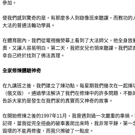
參加。
使我們感到驚奇的是，有那麼多人到錄像班來聽課，而教功的
大法的普通法輪功學員。
在體育館內，我們從電視機熒幕上看到了大法師父，他全身放
奧，又讓人容易明白。第二天，我把女兒也領來聽課。我們認
幸自己終於找到了佛法真理。
全家修煉體驗神奇
在九講班之後，我們建立了煉功點。每星期我們幾次在一起煉
（俄文版）。通過學法解決了我們在修煉中的許多問題，不斷
告訴大家的是發生在我們家的真實而又神奇的故事。
在開始修煉之後的1997年11月，我曾遇到過一次嚴重的車禍
記得，當我從完全扭曲的破車裏爬出來時，我非常平靜，第一
毀壞的不能再修復，而我只擦破了一點皮。