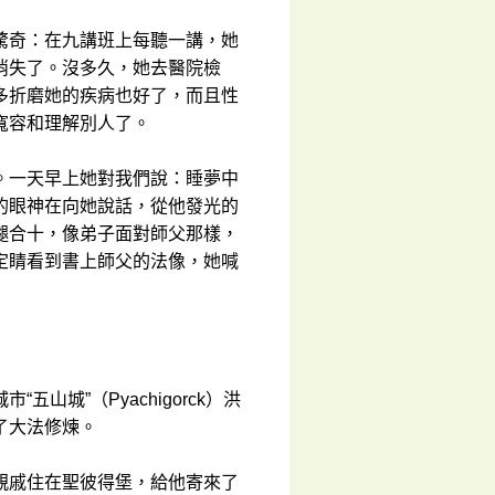
驚奇：在九講班上每聽一講，她
消失了。沒多久，她去醫院檢
多折磨她的疾病也好了，而且性
寬容和理解別人了。
。一天早上她對我們說：睡夢中
的眼神在向她說話，從他發光的
腿合十，像弟子面對師父那樣，
定睛看到書上師父的法像，她喊
城”（Pyachigorck）洪
了大法修煉。
親戚住在聖彼得堡，給他寄來了