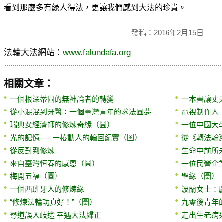
看到那麼多有緣人得法，更讓我們感到大法的珍貴。
發稿：2016年2月15日
法輪大法網站：
www.falundafa.org
相關文章：
一個根深蒂固的無神論者的轉變
一本書讓丈
從小混混到牙醫：一個臺灣青年的求法圓夢
電視制作人
瑞典女經濟師的修煉奇緣（圖）
一位中國大
光的記憶── 一樁動人的輪回紀實（圖）
從《轉法輪
從反對到修煉
生命中前所
來自臺灣恒春的感恩（圖）
一位民營企
梅開五福（圖）
聖緣（圖）
一個西班牙人的修煉緣
波蘭女士：
“修煉法輪功真好！”（圖）
九零後青年
尋道誤入歧途 幸遇大法歸正
走出生老病