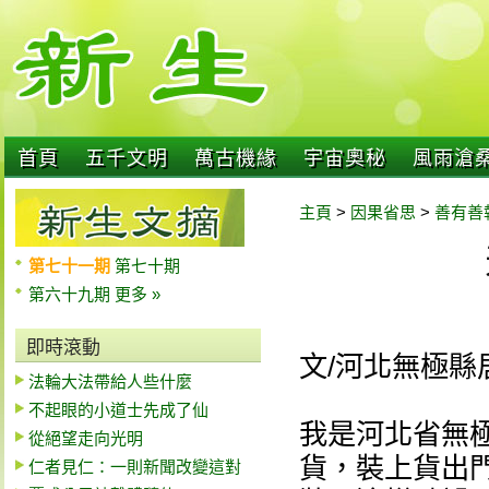
首頁
五千文明
萬古機緣
宇宙奧秘
風雨滄
主頁
>
因果省思
>
善有善
第七十一期
第七十期
第六十九期
更多 »
即時滾動
文/河北無極縣
法輪大法帶給人些什麼
不起眼的小道士先成了仙
我是河北省無
從絕望走向光明
貨，裝上貨出
仁者見仁：一則新聞改變這對