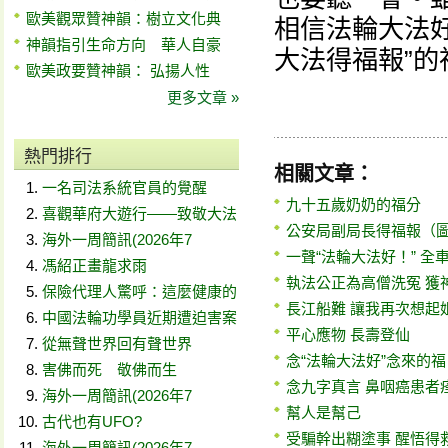
歐美觀眾贊神韻：樹立文化典
相信法輪大法
神韻指引生命方向 華人自豪
大法得福報”的
歐美政要贊神韻： 弘揚人性
更多文章 »
熱門排行
相關文章：
一名司法系統官員的覺醒
九十五歲奶奶的福分
喜觀華府大遊行——致敬大法
公安局副局長得福報（
海外一周簡訊(2026年7
一聲“法輪大法好！” 全
馮紹正畫龍求雨
執法公正為高僧洗冤 獲
保險代理人驚呼：這麼健康的
長江船難 讓我再次想起
中國法輪功學員近期遭迫害案
平心應物 長壽登仙
從無聲世界回有聲世界
念“法輪大法好”念來的
害佛而死 敬佛而生
念九字真言 鼻咽癌患者
海外一周簡訊(2026年7
幫人是幫己
古代也有UFO?
受騙幹出糊塗事 醒悟得
海外一周簡訊(2026年7