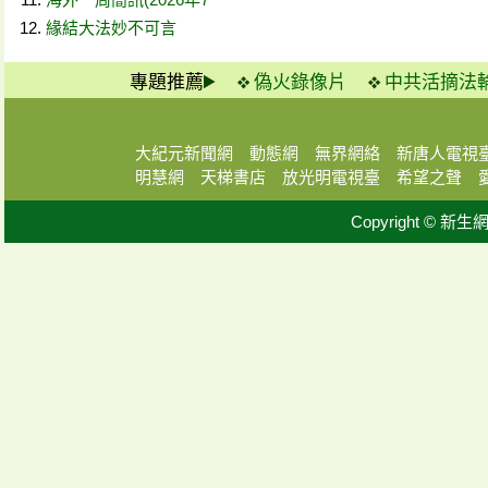
緣結大法妙不可言
專題推薦
偽火錄像片
中共活摘法
大紀元新聞網
動態網
無界網絡
新唐人電視
明慧網
天梯書店
放光明電視臺
希望之聲
Copyright © 新