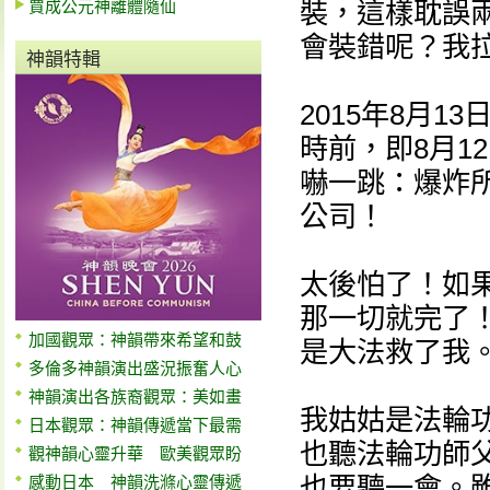
賈成公元神離體隨仙
裝，這樣耽誤
會裝錯呢？我
神韻特輯
2015年8月
時前，即8月1
嚇一跳：爆炸
公司！
太後怕了！如
那一切就完了
加國觀眾：神韻帶來希望和鼓
是大法救了我
多倫多神韻演出盛況振奮人心
神韻演出各族裔觀眾：美如畫
我姑姑是法輪
日本觀眾：神韻傳遞當下最需
也聽法輪功師
觀神韻心靈升華 歐美觀眾盼
也要聽一會。
感動日本 神韻洗滌心靈傳遞