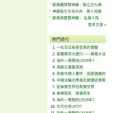
歐美觀眾贊神韻：樹立文化典
神韻指引生命方向 華人自豪
歐美政要贊神韻： 弘揚人性
更多文章 »
熱門排行
一名司法系統官員的覺醒
喜觀華府大遊行——致敬大法
海外一周簡訊(2026年7
馮紹正畫龍求雨
保險代理人驚呼：這麼健康的
中國法輪功學員近期遭迫害案
從無聲世界回有聲世界
害佛而死 敬佛而生
海外一周簡訊(2026年7
古代也有UFO?
海外一周簡訊(2026年7