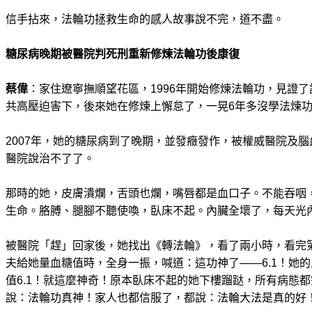
信手拈來，法輪功拯救生命的感人故事說不完，道不盡。
糖尿病晚期被醫院判死刑重新修煉法輪功後康復
蔡偉
：家住遼寧撫順望花區，1996年開始修煉法輪功，見證
共高壓迫害下，後來她在修煉上懈怠了，一晃6年多沒學法煉
2007年，她的糖尿病到了晚期，並發癥發作，被權威醫院及
醫院說治不了了。
那時的她，皮膚潰爛，舌頭也爛，嘴唇都是血口子。不能吞咽
生命。胳膊、腿腳不聽使喚，臥床不起。內臟全壞了，每天光內
被醫院「趕」回家後，她找出《轉法輪》，看了兩小時，看完第
夫給她量血糖值時，全身一振，喊道：這功神了——6.1！她的
值6.1！就這麼神奇！原本臥床不起的她下樓蹓跶，所有病態
說：法輪功真神！家人也都信服了，都說：法輪大法是真的好