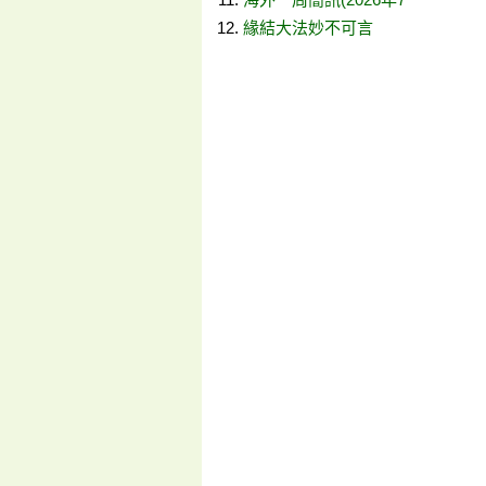
緣結大法妙不可言