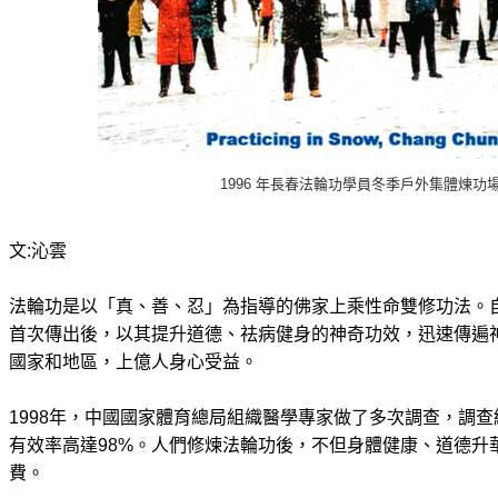
1996 年長春法輪功學員冬季戶外集體煉功
文:沁雲
法輪功是以「真、善、忍」為指導的佛家上乘性命雙修功法。自1
首次傳出後，以其提升道德、祛病健身的神奇功效，迅速傳遍
國家和地區，上億人身心受益。
1998年，中國國家體育總局組織醫學專家做了多次調查，調
有效率高達98%。人們修煉法輪功後，不但身體健康、道德升
費。