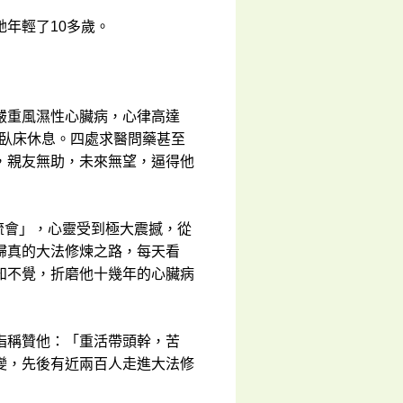
年輕了10多歲。
嚴重風濕性心臟病，心律高達
能臥床休息。四處求醫問藥甚至
，親友無助，未來無望，逼得他
交流會」，心靈受到極大震撼，從
歸真的大法修煉之路，每天看
知不覺，折磨他十幾年的心臟病
指稱贊他：「重活帶頭幹，苦
變，先後有近兩百人走進大法修