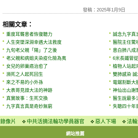
發稿：2025年1月9日
相關文章：
重度耳聾患者恢復聽力
誠念九字真
人生突墜深淵幸遇大法救度
醫院主任驚
九旬老父親「陽」了之後
患白肺八成
老父親和病姐夫染疫化險為夷
6米長鐵管
女兒的卵巢癌治愈了
植物人站起
瀕死之人起死回生
雙肺感染 
來之不易的小外孫
電鋸割斷大
大表哥見證大法的神跡
神仙出山謝
真實故事：生死交換
醫生說最多
九字真言真是奇妙無窮
失聰四十年
火錄像片
中共活摘法輪功學員器官
惡人下場
法輪
網站推薦