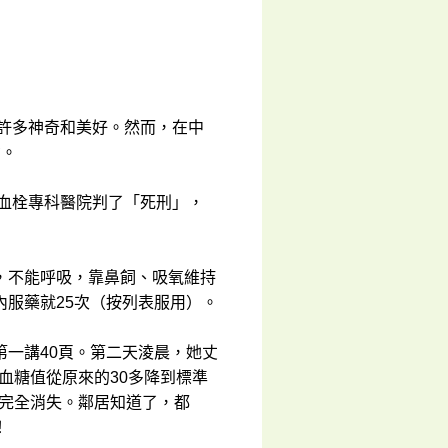
了許多神奇和美好。然而，在中
功。
腦血栓專科醫院判了「死刑」，
，不能呼吸，靠鼻飼、吸氧維持
服藥就25次（按列表服用）。
一講40頁。第二天淩晨，她丈
血糖值從原來的30多降到標準
都完全消失。鄰居知道了，都
！