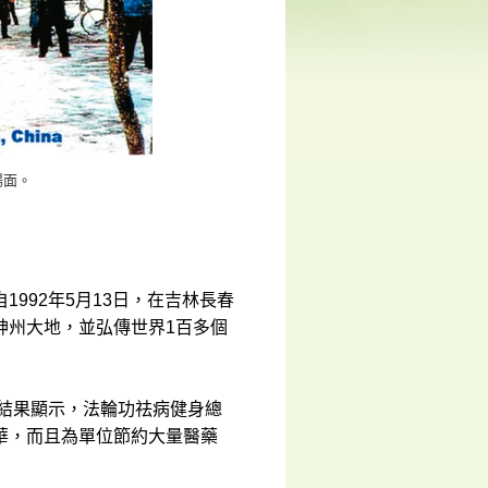
場面。
992年5月13日，在吉林長春
神州大地，並弘傳世界1百多個
查結果顯示，法輪功祛病健身總
華，而且為單位節約大量醫藥