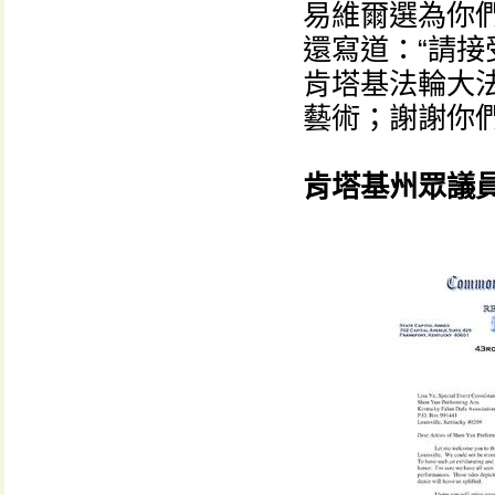
易維爾選為你
還寫道：“請
肯塔基法輪大
藝術；謝謝你
肯塔基州眾議