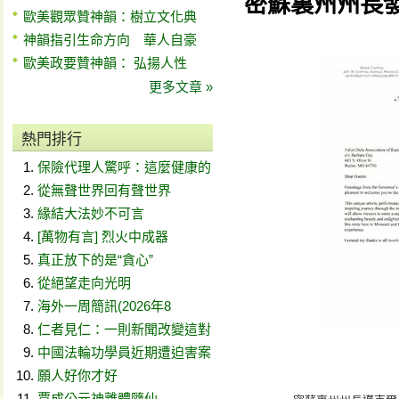
密蘇裏州州長
歐美觀眾贊神韻：樹立文化典
神韻指引生命方向 華人自豪
歐美政要贊神韻： 弘揚人性
更多文章 »
熱門排行
保險代理人驚呼：這麼健康的
從無聲世界回有聲世界
緣結大法妙不可言
[萬物有言] 烈火中成器
真正放下的是“貪心”
從絕望走向光明
海外一周簡訊(2026年8
仁者見仁：一則新聞改變這對
中國法輪功學員近期遭迫害案
願人好你才好
賈成公元神離體隨仙