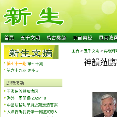
首頁
五千文明
萬古機緣
宇宙奧秘
風雨滄
主頁
>
五千文明
>
再現輝
神韻蒞臨
第七十一期
第七十期
第六十九期
更多 »
即時滾動
王彥伯診脈知病因
海外一周簡訊(2026年8
中國法輪功學員近期遭迫害案
大法告訴我要做一個誠實的人