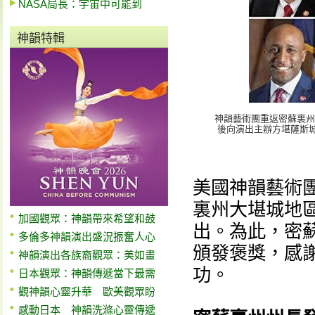
NASA局長：宇宙中可能到
神韻特輯
神韻藝術團重返密蘇裏州
後向演出主辦方堪薩斯城
美國神韻藝術團
裏州大堪城地
加國觀眾：神韻帶來希望和鼓
出。為此，密
多倫多神韻演出盛況振奮人心
頒發褒獎，感
神韻演出各族裔觀眾：美如畫
功。
日本觀眾：神韻傳遞當下最需
觀神韻心靈升華 歐美觀眾盼
感動日本 神韻洗滌心靈傳遞