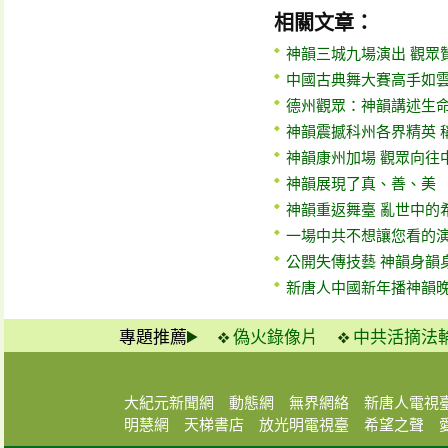
相關文章：
神韻三城九場演出 觀眾
中國古典舞大賽高手如雲
德州觀眾：神韻講述生
神韻震撼科州各界精英 
神韻康州加場 觀眾向往
神韻展現了真、善、美
神韻重返舞臺 亂世中的
一場中共不想讓您看的
公開失傳技藝 神韻身韻
新唐人中國新年播神韻
專題推薦
偽火錄像片
中共活摘法
大紀元新聞網
動態網
無界網絡
新唐人電視
明慧網
天梯書店
放光明電視臺
希望之聲