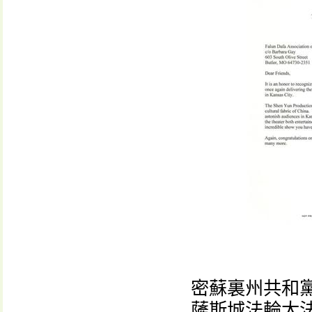
密蘇裏州共和黨參
薩斯城法輪大