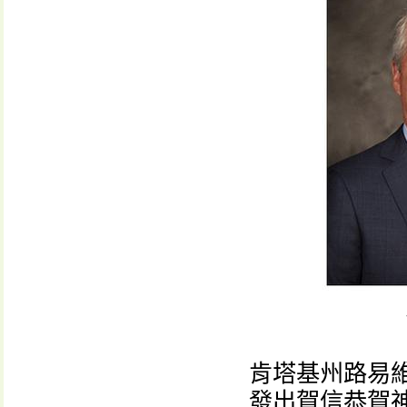
肯塔基州路易維爾
發出賀信恭賀