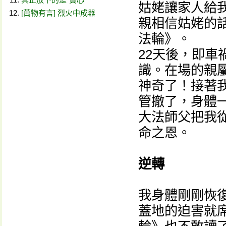
姑姥讓家人給
[萬物有言] 烈火中成器
親相信姑姥的
法輪》。
22天後，即車
識。在場的親
神奇了！接著
管撤了，身體
大法師父把我
命之恩。
逆轉
我身體剛剛恢
蓋地的迫害就