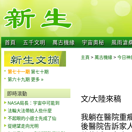
首頁
五千文明
萬古機緣
宇宙奧秘
風雨滄
主頁
>
萬古機緣
>
今日神
第七十一期
第七十期
第六十九期
更多 »
即時滾動
文/大陸來稿
NASA局長：宇宙中可能到
法輪大法帶給人些什麼
我躺在醫院重
不起眼的小道士先成了仙
後醫院告訴家
從絕望走向光明