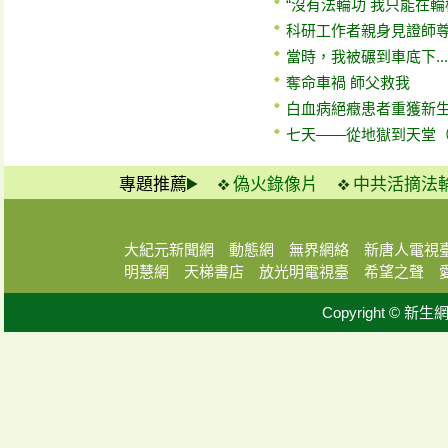
“沒有法輪功 我只能在輪
科研工作者親身見證師
當時，我被碾到車底下...
奪命車禍 師父救我
白血病絕癥患者重獲新
七天——從地獄到天堂
專題推薦
偽火錄像片
中共活摘法
大紀元新聞網
動態網
無界網絡
新唐人電視
明慧網
天梯書店
放光明電視臺
希望之聲
Copyright © 新