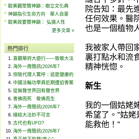
歐美觀眾贊神韻：樹立文化典
院告知：最先
神韻指引生命方向 華人自豪
任何效果。醫
歐美政要贊神韻： 弘揚人性
也是一個植物
更多文章 »
我被家人帶回
熱門排行
裏打點水和流
喜觀華府大遊行——致敬大法
精神恍惚。
海外一周簡訊(2026年7
保險代理人驚呼：這麼健康的
中國法輪功學員近期遭迫害案
新生
從無聲世界回有聲世界
害佛而死 敬佛而生
我的一個姑姥
海外一周簡訊(2026年7
希望了。”姑姥
緣結大法妙不可言
能救他！”
古代也有UFO?
海外一周簡訊(2026年7
真正放下的是“貪心”