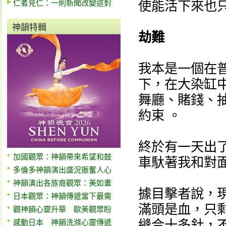
仁者見仁：一則新聞改變這對
使能活下來也
神韻特輯
劫難
我本是一個在
下，在大染缸
舞廳、賭錢、
約束 。
終於有一天出
加國觀眾：神韻帶來希望和鼓
車馱著我和對
多倫多神韻演出盛況振奮人心
神韻演出各族裔觀眾：美如畫
據目擊者說，
日本觀眾：神韻傳遞當下最需
滿頭是血，只剩
觀神韻心靈升華 歐美觀眾盼
縫合十多針，
感動日本 神韻洗滌心靈傳遞