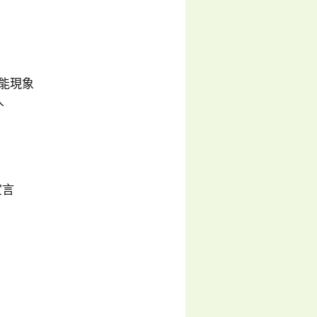
功能現象
人
宣言