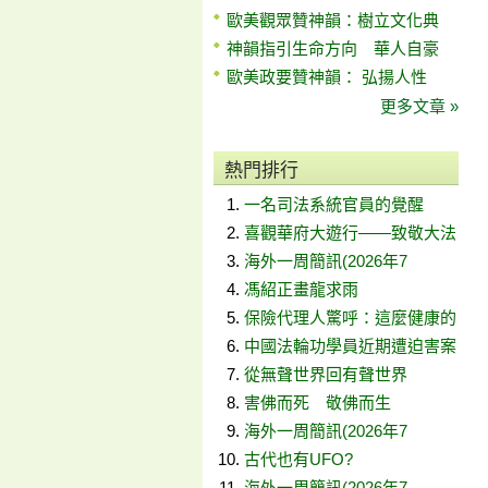
歐美觀眾贊神韻：樹立文化典
神韻指引生命方向 華人自豪
歐美政要贊神韻： 弘揚人性
更多文章 »
熱門排行
一名司法系統官員的覺醒
喜觀華府大遊行——致敬大法
海外一周簡訊(2026年7
馮紹正畫龍求雨
保險代理人驚呼：這麼健康的
中國法輪功學員近期遭迫害案
從無聲世界回有聲世界
害佛而死 敬佛而生
海外一周簡訊(2026年7
古代也有UFO?
海外一周簡訊(2026年7