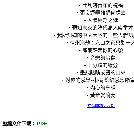
• 比利時青年的祝福
• 張良運籌帷幄何處去
• 人體飄浮之謎
• 預知未來的隋代高人庾季才
• 我所知道的中國大陸的一些人體
• 神州浩劫：六口之家只剩一
• 那或許是你的心願
• 音樂的暗傷
• 十分鐘的緣分
• 畫龍點睛成語的由來
• 對神的感恩--林肯總統感恩節
• 內心的寧靜
• 黃帝娶醜妻
在線閱讀第八期
壓縮文件下載：
PDF