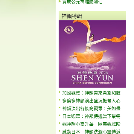
賈成公元神離體隨仙
神韻特輯
加國觀眾：神韻帶來希望和鼓
多倫多神韻演出盛況振奮人心
神韻演出各族裔觀眾：美如畫
日本觀眾：神韻傳遞當下最需
觀神韻心靈升華 歐美觀眾盼
感動日本 神韻洗滌心靈傳遞