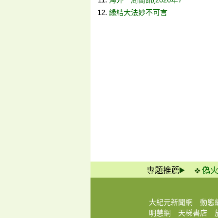
緣結大法妙不可言
專題推薦
偽
大紀元新聞網
動態
明慧網
天梯書店