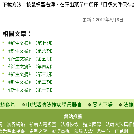
下載方法：按鼠標器右鍵，在彈出菜單中選擇「目標文件保存為...」(Sav
更新：2017年5月8日
相關文章：
《新生文摘》（第七期）
《新生文摘》（第六期）
《新生文摘》（第五期）
《新生文摘》（第四期）
《新生文摘》（第三期）
《新生文摘》（第二期）
《新生文摘》（第一期）
火錄像片
中共活摘法輪功學員器官
惡人下場
法輪
網站推薦
網
無界網絡
新唐人電視臺
法網恢恢
追查國際
法輪大法真相
放光明電視臺
希望之聲
愛博電視
法輪大法信息中心
正見網