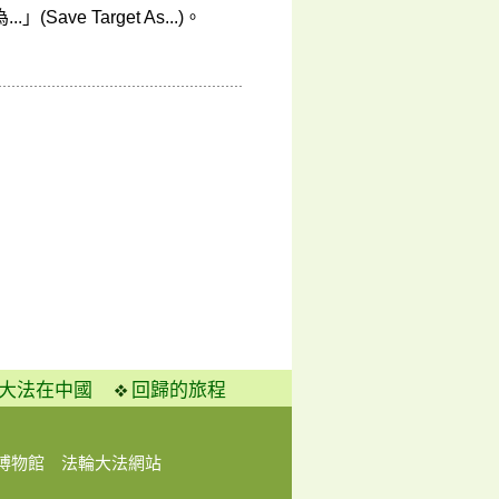
e Target As...)。
大法在中國
回歸的旅程
博物館
法輪大法網站