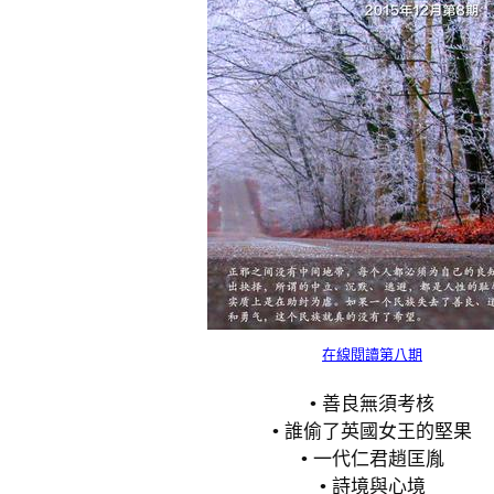
在線閱讀第八期
• 善良無須考核
• 誰偷了英國女王的堅果
• 一代仁君趙匡胤
• 詩境與心境