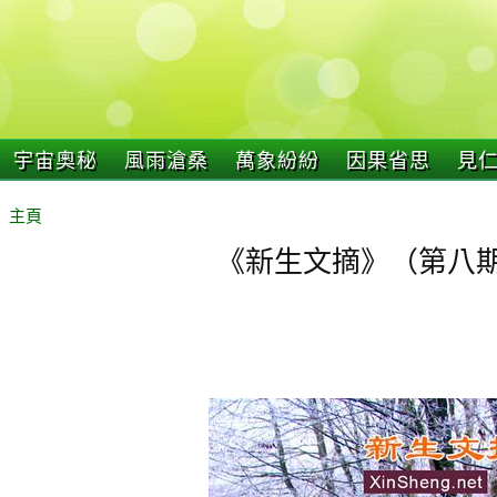
宇宙奧秘
風雨滄桑
萬象紛紛
因果省思
見
主頁
《新生文摘》（第八