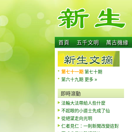
首頁
五千文明
萬古機緣
第七十一期
第七十期
第六十九期
更多 »
即時滾動
法輪大法帶給人些什麼
不起眼的小道士先成了仙
從絕望走向光明
仁者見仁：一則新聞改變這對