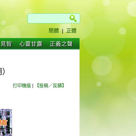
簡體
|
正體
仁見智
心靈甘露
正義之聲
期）
打印機版
|
【投稿／反饋】