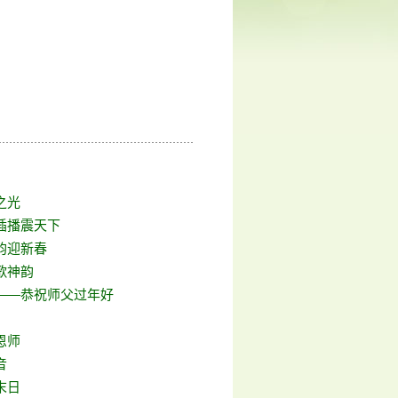
之光
插播震天下
韵迎新春
歌神韵
——恭祝师父过年好
恩师
音
末日