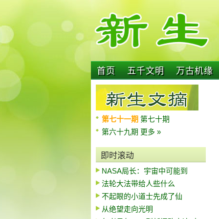
首页
五千文明
万古机缘
第七十一期
第七十期
第六十九期
更多 »
即时滚动
NASA局长：宇宙中可能到
法轮大法带给人些什么
不起眼的小道士先成了仙
从绝望走向光明