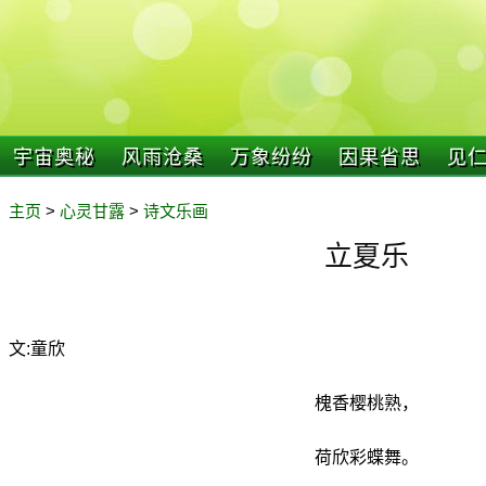
宇宙奥秘
风雨沧桑
万象纷纷
因果省思
见
主页
>
心灵甘露
>
诗文乐画
立夏乐
文:童欣
槐香樱桃熟，
荷欣彩蝶舞。