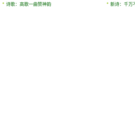
诗歌：高歌一曲赞神韵
新诗：千万