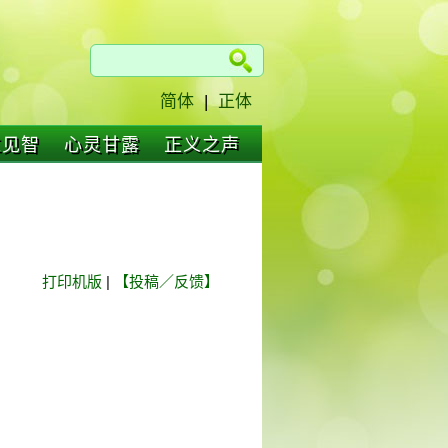
简体
|
正体
仁见智
心灵甘露
正义之声
打印机版
|
【投稿／反馈】