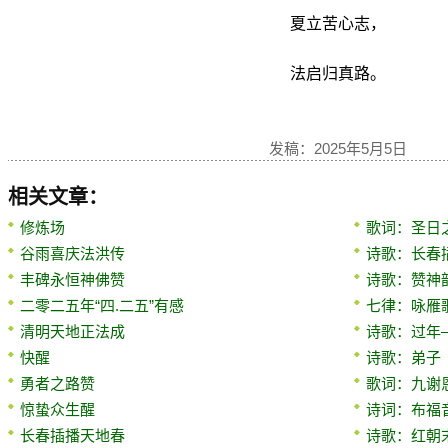
夏立苦心志，
法启归真路。
发稿：2025年5月5日
相关文章：
修炼场
歌词：圣日
谷雨喜庆法洪传
诗歌：长春
丰碑永恒神佛赞
诗歌：赞神
二零二五年“四.二五”有感
七律：咏雁
清明天地正法成
诗歌：过年
快醒
诗歌：弟子
勇者之路赞
歌词：九谢
惊蛰众生醒
诗词：布福
长春插播天地春
诗歌：红朝