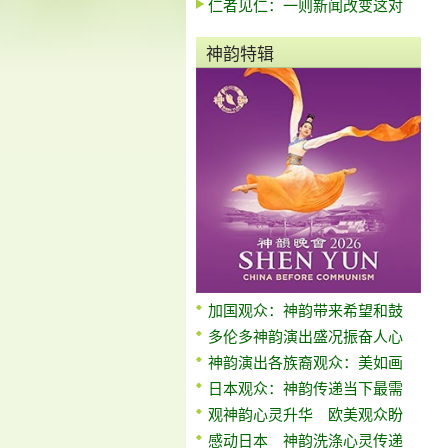
仁者见仁：一则新闻改变这对
神韵特辑
加国观众：神韵带来希望和鼓
多伦多神韵演出盛况振奋人心
神韵演出各族裔观众：美如画
日本观众：神韵传递当下最需
观神韵心灵升华 欧美观众盼
感动日本 神韵洗涤心灵传递