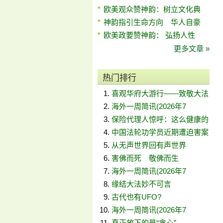
欧美观众赞神韵：树立文化典
神韵指引生命方向 华人自豪
欧美政要赞神韵： 弘扬人性
更多文章 »
热门排行
喜观华府大游行——致敬大法
海外一周简讯(2026年7
保险代理人惊呼：这么健康的
中国法轮功学员近期遭迫害案
从无声世界回有声世界
害佛而死 敬佛而生
海外一周简讯(2026年7
缘结大法妙不可言
古代也有UFO?
海外一周简讯(2026年7
真正放下的是“贪心”